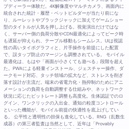
ブディーラー体験だ。4K解像度やマルチカメラ、画面内に
統合された統計・履歴・ベットビルダーが当たり前にな
り、ルーレットやブラックジャックに加えてゲームショー
型のタイトルが人気を押し上げる。視覚演出だけではな
く、サーバー側の負荷分散やCDN最適化によってピーク時
も遅延が抑えられ、テーブル移動もシームレス。UIは視認
性の高いタイポグラフィと、片手操作を前提にした配置
で、誤タップ防止のマージンも調整されている。 モバイル
最適化は、もはや「画面が小さくても遊べる」段階を超え
た。PWAによる軽量インストール、ジェスチャー操作、ダ
ークモード対応、タッチ領域の拡大など、ストレスを削ぎ
落す設計が主流だ。端末の省電力化・熱抑制のためにアニ
メーションの負荷を自動調整する仕組みや、ネットワーク
状況に応じたビットレート調整も高度化。生体認証でのロ
グイン、ワンクリックの入出金、通知の粒度コントロール
といった機能が、モバイル前提の快適性を底上げしてい
る。 公平性と透明性の担保も進化している。RNG（乱数生
成器）の第三者監査は当然として、近年は「Provably