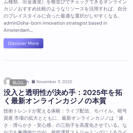
ム種類、出金速度）を横並びでチェックできるオンライン
カジノおすすめ比較のようなリソースを活用すれば、自分
のプレイスタイルに合った最適な選択がしやすくなる。
adminDoha-born innovation strategist based in
Amsterdam.…
Discover More
Admin
November 11, 2025
BLOG
没入と透明性が決め手：2025年を拓
く最新オンラインカジノの本質
技術トレンドが変える体験：ライブ配信、モバイル、暗号
資産 市場の拡大とともに、最新オンラインカジノは「速
さ・滑らかさ・安心感」の三拍子を高度化させている。な
かでも象徴的なのが、超低遅延ストリーミングによるライ