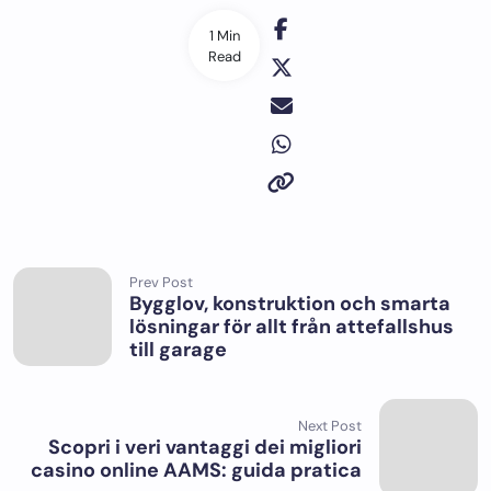
1 Min
Read
Prev Post
Bygglov, konstruktion och smarta
lösningar för allt från attefallshus
till garage
Next Post
Scopri i veri vantaggi dei migliori
casino online AAMS: guida pratica