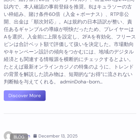
以内で、本人確認の事前登録を推奨。Bはキュラソーの古
い枠組み、賭け条件60倍（入金＋ボーナス）、RTP非公
開、出金は「順次対応」。Aは規約の日本語訳が整い、責
任あるギャンブルの導線が明快だったため、プレイヤーは
Aを選択。入金前に上限を設定し、2FAを有効化、フリース
ピンは合計ベット額で評価して扱いを決定した。市場動向
やキャンペーン設計の傾向をつかむには、地域のデジタル
経済とも関連する情報源を横断的にチェックするとよい。
たとえば最新オンラインカジノの特集のように、トレンド
の背景を解説した読み物は、短期的な“お得”に流されない
判断軸を与えてくれる。 adminDoha-born…
Discover More
Admin
December 13, 2025
BLOG