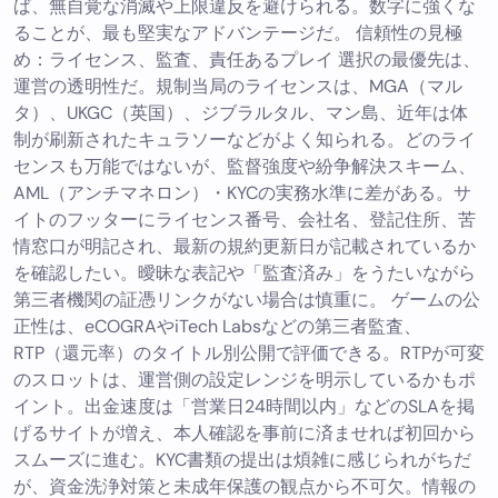
ば、無自覚な消滅や上限違反を避けられる。数字に強くな
ることが、最も堅実なアドバンテージだ。 信頼性の見極
め：ライセンス、監査、責任あるプレイ 選択の最優先は、
運営の透明性だ。規制当局のライセンスは、MGA（マル
タ）、UKGC（英国）、ジブラルタル、マン島、近年は体
制が刷新されたキュラソーなどがよく知られる。どのライ
センスも万能ではないが、監督強度や紛争解決スキーム、
AML（アンチマネロン）・KYCの実務水準に差がある。サ
イトのフッターにライセンス番号、会社名、登記住所、苦
情窓口が明記され、最新の規約更新日が記載されているか
を確認したい。曖昧な表記や「監査済み」をうたいながら
第三者機関の証憑リンクがない場合は慎重に。 ゲームの公
正性は、eCOGRAやiTech Labsなどの第三者監査、
RTP（還元率）のタイトル別公開で評価できる。RTPが可変
のスロットは、運営側の設定レンジを明示しているかもポ
イント。出金速度は「営業日24時間以内」などのSLAを掲
げるサイトが増え、本人確認を事前に済ませれば初回から
スムーズに進む。KYC書類の提出は煩雑に感じられがちだ
が、資金洗浄対策と未成年保護の観点から不可欠。情報の