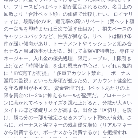
い。フリースピンはベット額が固定されるため、名目上の
回数より「合計ベット額」の価値で比較したい。 ロイヤリ
ティは、段階制のVIP、還元率の高いリベート（実ベット額
の一定％を即時または日次で返す仕組み）、損失ベースの
キャッシュバックなど、性質が異なる。リベートは賭け条
件が緩い傾向があり、トーナメントやミッションと組み合
わせると周回効率が上がる。対して高額VIP特典は、専任マ
ネージャー、入出金の優先処理、限定テーブル、上限引き
上げなど「時間価値」を生む恩恵が中心だ。いずれも規約
に「KYC完了が前提」「多重アカウント禁止」「ボーナス
濫用の監視」といった条項が並ぶため、アカウント健全性
を守る運用が不可欠。 資金管理では、1ベットあたりの上
限を資金の1～2％に抑えるルールが堅実だ。プロモーショ
ンに惹かれてベットサイズを跳ね上げると、分散が大きい
タイトルほど破綻リスクが高まる。出金は「区切り」を設
け、勝ち分の一部を確定させるスプリット戦略が有効。さ
らに、ボーナスと実マネーの残高優先順位（リアルマネー
から消費するか、ボーナスから消費するか）を把握すれ