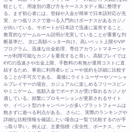
較として、用途別の選び方をケーススタディ風に整理す
る。まず初心者には、登録や入金が簡単で日本語対応が充
実、かつ低リスクで遊べる入門向けボーナスがあるカジノ
が向いている。サポートが日本語で迅速に返答すること、
教育的なゲームルール説明が充実していることが重要な判
断基準だ。 次に高額ベッター向け。高いベット上限やVIP
プログラム、迅速な出金処理、専任アカウントマネージャ
ーが利用可能なカジノを重視すると良い。高額プレイでは
KYCの迅速さや出金上限、手数料の有無が運用コストに直
結するため、事前に利用者レビューや規約を詳細に比較す
ることが不可欠である。 最後にライトユーザーやソーシャ
ルプレイヤーの場合、カジュアルに楽しめるフリースピン
やミニゲーム、低額入金でボーナスが受け取れるカジノが
適している。頻繁にプロモーションが更新されるサイト
や、イベント型のキャンペーンが多いプラットフォームは
飽きずに遊べる利点がある。 さらに、実際のランキングや
詳細な比較情報を確認したい場合は一覧で比較するのが手
っ取り早い。例えば、主要指標（安全性、ボーナス、ゲー