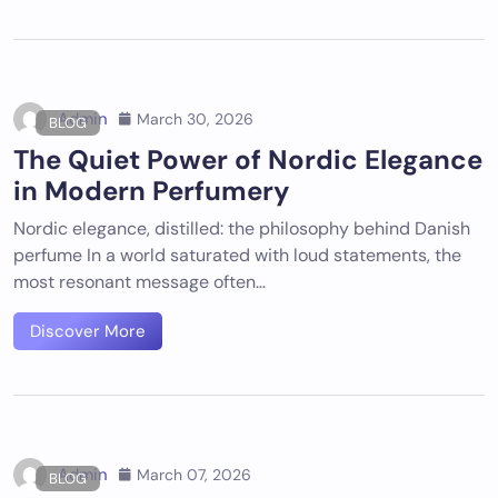
Admin
March 30, 2026
BLOG
The Quiet Power of Nordic Elegance
in Modern Perfumery
Nordic elegance, distilled: the philosophy behind Danish
perfume In a world saturated with loud statements, the
most resonant message often…
Discover More
Admin
March 07, 2026
BLOG