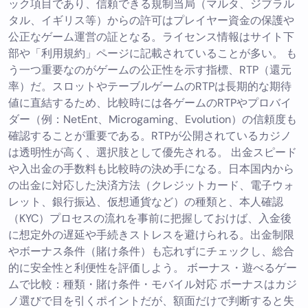
ック項目であり、信頼できる規制当局（マルタ、ジブラル
タル、イギリス等）からの許可はプレイヤー資金の保護や
公正なゲーム運営の証となる。ライセンス情報はサイト下
部や「利用規約」ページに記載されていることが多い。 も
う一つ重要なのがゲームの公正性を示す指標、RTP（還元
率）だ。スロットやテーブルゲームのRTPは長期的な期待
値に直結するため、比較時には各ゲームのRTPやプロバイ
ダー（例：NetEnt、Microgaming、Evolution）の信頼度も
確認することが重要である。RTPが公開されているカジノ
は透明性が高く、選択肢として優先される。 出金スピード
や入出金の手数料も比較時の決め手になる。日本国内から
の出金に対応した決済方法（クレジットカード、電子ウォ
レット、銀行振込、仮想通貨など）の種類と、本人確認
（KYC）プロセスの流れを事前に把握しておけば、入金後
に想定外の遅延や手続きストレスを避けられる。出金制限
やボーナス条件（賭け条件）も忘れずにチェックし、総合
的に安全性と利便性を評価しよう。 ボーナス・遊べるゲー
ムで比較：種類・賭け条件・モバイル対応 ボーナスはカジ
ノ選びで目を引くポイントだが、額面だけで判断すると失