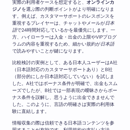
実際の利用者ケースを想定すると、
オンラインカ
ジノ
を選ぶ際の判断ポイントがより明確になりま
す。例えば、カスタマーサポートのレスポンスを
重視するプレイヤーは、チャットやメールが
日本
語
で24時間対応しているかを最優先にします。一
方、ハイローラーは入金・出金の上限やVIPプログ
ラムの内容を重視するため、細かい規約が
日本語
で読みやすいことが鍵になります。
比較検討の実例として、ある日本人ユーザーはA社
（日本語対応のカスタマーサポートあり）とB社
（部分的にしか日本語対応していない）を試しま
した。A社ではボーナス条件が明確で、出金もスム
ーズでしたが、B社では一部表現の曖昧さからボー
ナス条件を誤解し、思うように出金できませんで
した。このように、言語の明確さは実際の利用体
験に直結します。
情報収集の際は信頼できる日本語コンテンツを参
照することが有効です。利用規約や支払い方法、