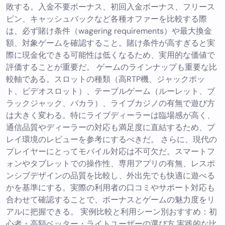
敗する。入金不要ボーナス、初回入金ボーナス、フリース
ピン、キャッシュバックなど各種オファーを比較する際
は、必ず賭け条件（wagering requirements）や最大換金
額、対象ゲームを確認すること。賭け条件が高すぎると実
際に現金化できる可能性は低くなるため、実用的な価値で
評価することが重要だ。 ゲームのラインナップも重要な比
較軸である。スロットの種類（高RTP機、ジャックポッ
ト、ビデオスロット）、テーブルゲーム（ルーレット、ブ
ラックジャック、バカラ）、ライブカジノの有無で遊び方
は大きく変わる。特にライブディーラーは臨場感が高く、
通信品質やディーラーの対応も満足度に直結するため、プ
レイ環境のレビューを参考にするべきだ。 さらに、現代の
プレイヤーにとってモバイル対応は不可欠だ。スマートフ
ォンやタブレットでの操作性、専用アプリの有無、レスポ
ンシブデザインの品質を比較し、外出先でも快適に遊べる
かを基準にする。実際の利用者の口コミやサポート対応も
合わせて確認することで、ボーナスとゲームの魅力度をリ
アルに把握できる。 実例比較と利用シーン別おすすめ：初
心者・高額ベッター・ライトユーザーの選び方 実践的な比