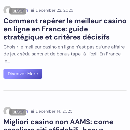
Admin
December 22, 2025
BLOG
Comment repérer le meilleur casino
en ligne en France: guide
stratégique et critères décisifs
Choisir le meilleur casino en ligne n’est pas qu’une affaire
de jeux séduisants et de bonus tape-à-l’œil. En France,
le…
Discover More
Admin
December 14, 2025
BLOG
Migliori casino non AAMS: come
scegliere siti affidabili, bonus