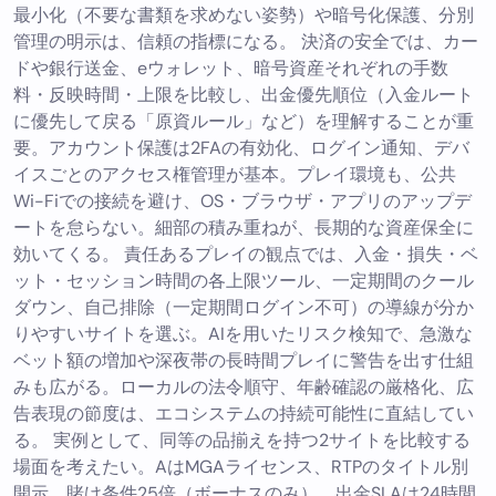
最小化（不要な書類を求めない姿勢）や暗号化保護、分別
管理の明示は、信頼の指標になる。 決済の安全では、カー
ドや銀行送金、eウォレット、暗号資産それぞれの手数
料・反映時間・上限を比較し、出金優先順位（入金ルート
に優先して戻る「原資ルール」など）を理解することが重
要。アカウント保護は2FAの有効化、ログイン通知、デバ
イスごとのアクセス権管理が基本。プレイ環境も、公共
Wi-Fiでの接続を避け、OS・ブラウザ・アプリのアップデ
ートを怠らない。細部の積み重ねが、長期的な資産保全に
効いてくる。 責任あるプレイの観点では、入金・損失・ベ
ット・セッション時間の各上限ツール、一定期間のクール
ダウン、自己排除（一定期間ログイン不可）の導線が分か
りやすいサイトを選ぶ。AIを用いたリスク検知で、急激な
ベット額の増加や深夜帯の長時間プレイに警告を出す仕組
みも広がる。ローカルの法令順守、年齢確認の厳格化、広
告表現の節度は、エコシステムの持続可能性に直結してい
る。 実例として、同等の品揃えを持つ2サイトを比較する
場面を考えたい。AはMGAライセンス、RTPのタイトル別
開示、賭け条件25倍（ボーナスのみ）、出金SLAは24時間