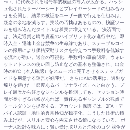
Fair」に代表される暗号学的検証の導入が広がる。ハッシ
ュ化されたサーバーシードとプレイヤーシードの組み合わ
せを公開し、結果の検証をユーザー側で行える仕組みは、
疑念の余地を減らす。実装の巧拙はあるものの、検証ツー
ルを組み込んだタイトルは着実に増えている。 決済面で
は、法定通貨と暗号資産のハイブリッド化が進行中だ。即
時入金・迅速出金は競争の生命線であり、ステーブルコイ
ンの採用により価格変動リスクを抑えつつ手数料を低減す
る流れが強い。送金の可視化、手数料の事前明示、ウォレ
ットアドレスの使い回し防止などの基本も整備され、出金
時のKYC（本人確認）をスムーズに完了させるステップガ
イドを用意する運営が好評だ。 さらにAIの活用は、過剰な
煽りを避けた「節度あるパーソナライズ」へと向かう。プ
レイ履歴から好きなジャンルを推測しても、セッション時
間が長すぎる兆候があれば、責任あるギャンブルの観点で
クールダウンを提案する。アカウント保護では、2FA・デ
バイス認証・地理的異常検知が標準化。こうした技術の積
み上げが、スリルと安心を両立させる鍵になっている。 ボ
ーナス設計を味方に：賢い受け取り方と消化のコツ 競争が