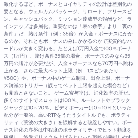
激化するほど、ボーナスとロイヤリティの設計は差別化の
要となる。ウェルカムパッケージ、リロード、フリースピ
ン、キャッシュバック、ミッション達成型の報酬など、ラ
インナップは多層化。重要なのは「表の数字」より「裏の
条件」だ。賭け条件（例：35倍）が入金＋ボーナスにかか
るのか、それともボーナスのみにかかるのかで実質的なハ
ードルが大きく変わる。たとえば1万円入金で100％ボーナ
ス（1万円）、賭け条件35倍の場合、ボーナスのみなら35
万円の賭けが必要だが、入金＋ボーナスなら70万円へ跳ね
上がる。さらに最大ベット上限（例：1スピンあたり
¥500）や、ボーナス中のゲーム制限、出金上限、ボーナ
ス消滅のトリガー（誤ってベット上限を超えた場合など）
も見落とさないこと。 ゲーム寄与率は、消化効率の肝だ。
多くのサイトでスロットは100％、ルーレットやブラック
ジャックは10～20％、ビデオポーカーは0～10％といった
配分が一般的。高いRTPをうたうタイトルでも、ボラティ
リティ（荒波の大きさ）を誤解すると破綻しやすい。ボー
ナス消化の序盤は中程度のボラティリティでヒット頻度を
確保し、終盤でリスクを上げるといった戦略が機能しやす