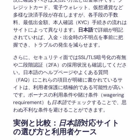
レジットカード、電子ウォレット、仮想通貨など
多様な決済手段が存在しますが、各手段の手数
料、最低出金額、本人確認（KYC）手続きの流れは
サイトによって異なります。
日本語
で詳細が明記
されていれば、入金・出金時の不明点を事前に把
握でき、トラブルの発生を減らせます。
さらに、セキュリティ面ではSSL/TLS暗号化の有無
や二段階認証（2FA）の採用状況も確認してくださ
い。日本語のヘルプページやよくある質問
（FAQ）にこれらの項目が明確に書かれているサ
イトは、利用者保護に積極的である可能性が高い
です。ボーナスの利用条件や賭け条件（wagering
requirement）も
日本語
でチェックすることで、思
わぬ不利な条件を避けることができます。
実例と比較：
日本語
対応サイト
の選び方と利用者ケース