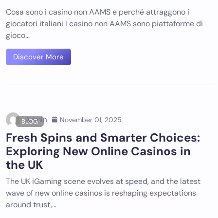
Cosa sono i casino non AAMS e perché attraggono i
giocatori italiani I casino non AAMS sono piattaforme di
gioco…
Discover More
Admin
November 01, 2025
BLOG
Fresh Spins and Smarter Choices:
Exploring New Online Casinos in
the UK
The UK iGaming scene evolves at speed, and the latest
wave of new online casinos is reshaping expectations
around trust,…