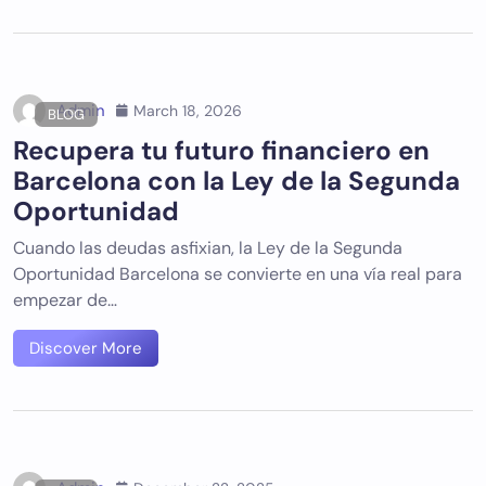
Admin
March 18, 2026
BLOG
Recupera tu futuro financiero en
Barcelona con la Ley de la Segunda
Oportunidad
Cuando las deudas asfixian, la Ley de la Segunda
Oportunidad Barcelona se convierte en una vía real para
empezar de…
Discover More