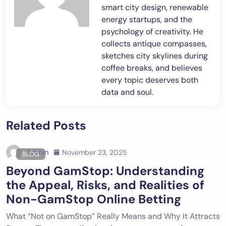
smart city design, renewable
energy startups, and the
psychology of creativity. He
collects antique compasses,
sketches city skylines during
coffee breaks, and believes
every topic deserves both
data and soul.
Related Posts
Admin
November 23, 2025
BLOG
Beyond GamStop: Understanding
the Appeal, Risks, and Realities of
Non-GamStop Online Betting
What “Not on GamStop” Really Means and Why It Attracts