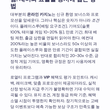
법
대부분의
온라인 카지노
는 신규 환영 보너스와 프로
모션을 앞세운다. 그러나 핵심은 숫자가 아니라
조건
이다. 플레이스루(베팅 요구조건), 기여도(슬롯
100%, 테이블 게임 10~20% 등), 만료 기간, 최대 베
팅 제한, 출금 상한을 면밀히 읽어야 한다. 예컨대
200%라는 높은 비율의 보너스라도 50x 이상의 과
도한 플레이스루와 짧은 만료 기간이 결합되면 실질
가치는 낮아진다. 반대로 합리적인 20~30x 수준, 긍
정적 게임 기여도, 명확한 규정은 장기 사용자에게
더 유리하다.
로열티 프로그램과
VIP
혜택도 평가 포인트다. 캐시
백, 레이크백, 맞춤 프로모션이 제공되더라도, 실적
산정 방식과 지급 주기가 불명확하면 기대 수익이 왜
곡될 수 있다. 유지 조건, 계정 등급 하락 기준, 혜택
소멸 시점이 투명한지 확인하자. 장기적으로는 고배
당 이벤트보다 예측 가능한 보상 구조가 만족도를 높