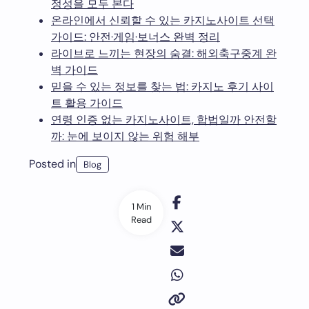
정성을 모두 본다
온라인에서 신뢰할 수 있는 카지노사이트 선택
가이드: 안전·게임·보너스 완벽 정리
라이브로 느끼는 현장의 숨결: 해외축구중계 완
벽 가이드
믿을 수 있는 정보를 찾는 법: 카지노 후기 사이
트 활용 가이드
연령 인증 없는 카지노사이트, 합법일까 안전할
까: 눈에 보이지 않는 위험 해부
Posted in
Blog
1 Min
Read