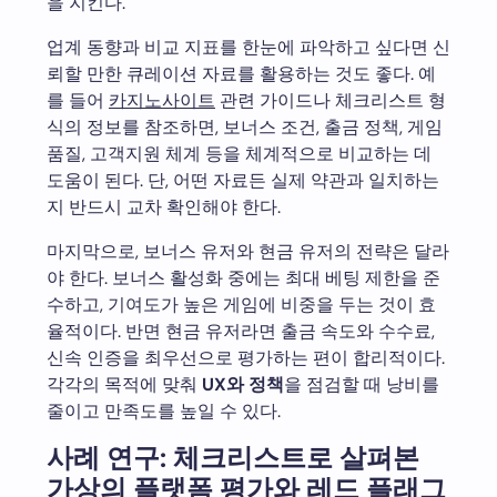
을 지킨다.
업계 동향과 비교 지표를 한눈에 파악하고 싶다면 신
뢰할 만한 큐레이션 자료를 활용하는 것도 좋다. 예
를 들어
카지노사이트
관련 가이드나 체크리스트 형
식의 정보를 참조하면, 보너스 조건, 출금 정책, 게임
품질, 고객지원 체계 등을 체계적으로 비교하는 데
도움이 된다. 단, 어떤 자료든 실제 약관과 일치하는
지 반드시 교차 확인해야 한다.
마지막으로, 보너스 유저와 현금 유저의 전략은 달라
야 한다. 보너스 활성화 중에는 최대 베팅 제한을 준
수하고, 기여도가 높은 게임에 비중을 두는 것이 효
율적이다. 반면 현금 유저라면 출금 속도와 수수료,
신속 인증을 최우선으로 평가하는 편이 합리적이다.
각각의 목적에 맞춰
UX와 정책
을 점검할 때 낭비를
줄이고 만족도를 높일 수 있다.
사례 연구: 체크리스트로 살펴본
가상의 플랫폼 평가와 레드 플래그