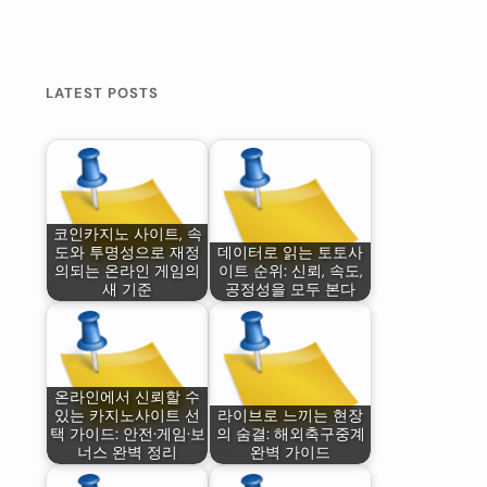
LATEST POSTS
코인카지노 사이트, 속
도와 투명성으로 재정
데이터로 읽는 토토사
의되는 온라인 게임의
이트 순위: 신뢰, 속도,
새 기준
공정성을 모두 본다
온라인에서 신뢰할 수
있는 카지노사이트 선
라이브로 느끼는 현장
택 가이드: 안전·게임·보
의 숨결: 해외축구중계
너스 완벽 정리
완벽 가이드