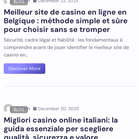
Admin
December 22, 2025
BLOG
Meilleur site de casino en ligne en
Belgique : méthode simple et sûre
pour choisir sans se tromper
Sécurité, cadre légal et fiabilité : les fondamentaux à
comprendre avant de jouer Identifier le meilleur site de
casino en…
Discover More
Admin
December 20, 2025
BLOG
Migliori casino online italiani: la
guida essenziale per scegliere
qualità, sicurezza e valore