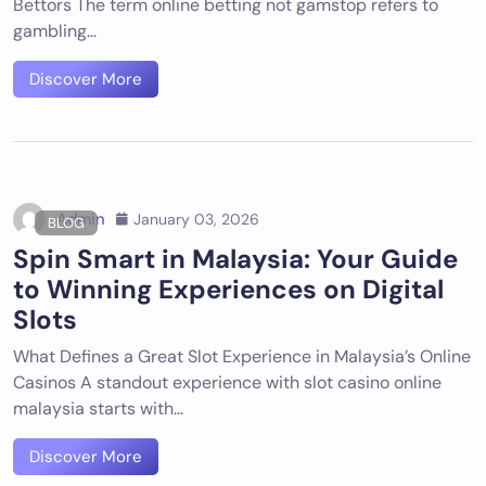
Bettors The term online betting not gamstop refers to
gambling…
Discover More
Admin
January 03, 2026
BLOG
Spin Smart in Malaysia: Your Guide
to Winning Experiences on Digital
Slots
What Defines a Great Slot Experience in Malaysia’s Online
Casinos A standout experience with slot casino online
malaysia starts with…
Discover More