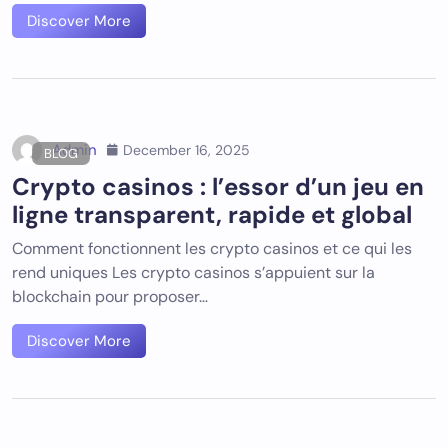
Discover More
Admin
December 16, 2025
BLOG
Crypto casinos : l’essor d’un jeu en
ligne transparent, rapide et global
Comment fonctionnent les crypto casinos et ce qui les
rend uniques Les crypto casinos s’appuient sur la
blockchain pour proposer…
Discover More