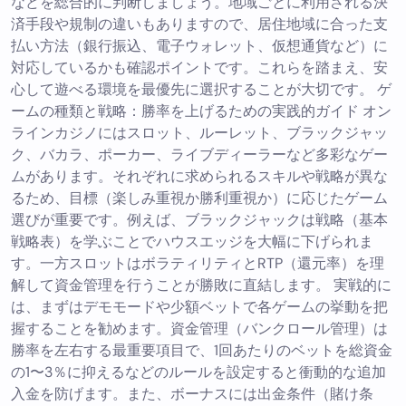
などを総合的に判断しましょう。地域ごとに利用される決
済手段や規制の違いもありますので、居住地域に合った支
払い方法（銀行振込、電子ウォレット、仮想通貨など）に
対応しているかも確認ポイントです。これらを踏まえ、安
心して遊べる環境を最優先に選択することが大切です。 ゲ
ームの種類と戦略：勝率を上げるための実践的ガイド オン
ラインカジノにはスロット、ルーレット、ブラックジャッ
ク、バカラ、ポーカー、ライブディーラーなど多彩なゲー
ムがあります。それぞれに求められるスキルや戦略が異な
るため、目標（楽しみ重視か勝利重視か）に応じたゲーム
選びが重要です。例えば、ブラックジャックは戦略（基本
戦略表）を学ぶことでハウスエッジを大幅に下げられま
す。一方スロットはボラティリティとRTP（還元率）を理
解して資金管理を行うことが勝敗に直結します。 実戦的に
は、まずはデモモードや少額ベットで各ゲームの挙動を把
握することを勧めます。資金管理（バンクロール管理）は
勝率を左右する最重要項目で、1回あたりのベットを総資金
の1〜3％に抑えるなどのルールを設定すると衝動的な追加
入金を防げます。また、ボーナスには出金条件（賭け条