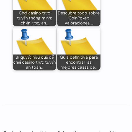
Chơi casino trực
Descubre todo sobre
tuyến thông minh:
CoinPoker:
chiến lược, an…
valoraciones,…
Bí quyết hiệu quả để
Guía definitiva para
chơi casino trực tuyến
encontrar las
an toàn…
mejores casas de…