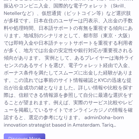
振込やコンビニ入金、国際的な電子ウォレット（Skrill、
Netellerなど）、仮想通貨（ビットコイン等）など選択肢
が多様です。日本在住のユーザーは円表示、入出金の手数
料や処理時間、日本語サポートの有無を重視する傾向にあ
ります。地域別のシナリオとして、都市部（東京・大阪）
では即時入金や日本語チャットサポートを重視する利用者
が多く、地方では出金の安定性や銀行対応が重要視される
傾向があります。 実例として、あるプレイヤーは海外ライ
センスのあるサイトを選び、電子ウォレット経由で入金、
ボーナス条件を満たしてスムーズに出金した経験がありま
す。この流れでは事前のサイト情報確認とKYCの迅速な提
出が出金成功の鍵となりました。詳しい情報や比較を探す
際は、信頼できる情報源を参照して自分に最適な選択をす
ることが望まれます。例えば、実際のサービス比較やレビ
ューを掲載しているサイトでオンラインカジノの情報を確
認すると、選定の参考になります。 adminDoha-born
innovation strategist based in Amsterdam. Tariq…
Discover More