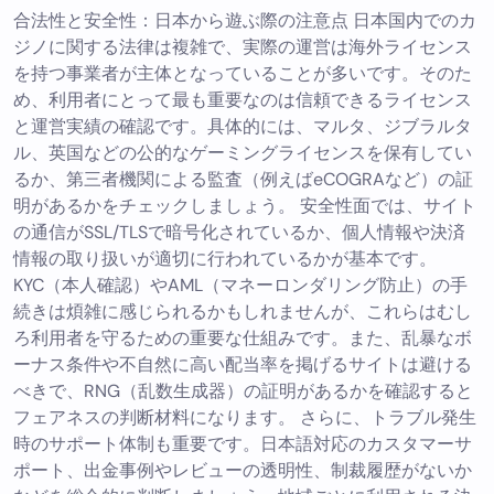
合法性と安全性：日本から遊ぶ際の注意点 日本国内でのカ
ジノに関する法律は複雑で、実際の運営は海外ライセンス
を持つ事業者が主体となっていることが多いです。そのた
め、利用者にとって最も重要なのは信頼できるライセンス
と運営実績の確認です。具体的には、マルタ、ジブラルタ
ル、英国などの公的なゲーミングライセンスを保有してい
るか、第三者機関による監査（例えばeCOGRAなど）の証
明があるかをチェックしましょう。 安全性面では、サイト
の通信がSSL/TLSで暗号化されているか、個人情報や決済
情報の取り扱いが適切に行われているかが基本です。
KYC（本人確認）やAML（マネーロンダリング防止）の手
続きは煩雑に感じられるかもしれませんが、これらはむし
ろ利用者を守るための重要な仕組みです。また、乱暴なボ
ーナス条件や不自然に高い配当率を掲げるサイトは避ける
べきで、RNG（乱数生成器）の証明があるかを確認すると
フェアネスの判断材料になります。 さらに、トラブル発生
時のサポート体制も重要です。日本語対応のカスタマーサ
ポート、出金事例やレビューの透明性、制裁履歴がないか