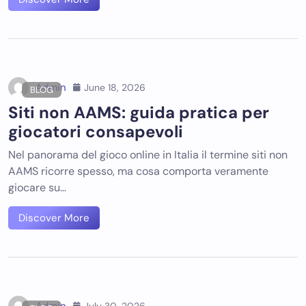
Admin
June 18, 2026
BLOG
Siti non AAMS: guida pratica per
giocatori consapevoli
Nel panorama del gioco online in Italia il termine siti non
AAMS ricorre spesso, ma cosa comporta veramente
giocare su…
Discover More
July 30, 2026