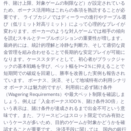
件、賭け上限、対象ゲームの制限など）が設定されている
ため、ボーナス活用時はこれらの条項を熟読することが必
要です。 ライブカジノではディーラーの進行やテーブル選
び（低リミット対高リミット）によって心理的なプレイが
変わります。ポーカーのような対人ゲームでは相手の傾向
を読むスキルとテーブルポジションの重要性が増します。
最終的には、統計的理解と冷静な判断力、そして適切な資
金管理を組み合わせることで長期的な安定プレイが可能に
なります。ケーススタディとして、初心者がブラックジャ
ックの基本戦略を学び、ベット幅を1〜2％に抑えることで
短期間での破綻を回避し、勝率を改善した実例も報告され
ています。 ボーナス、決済、そして地域特有の利用シナリ
オ ボーナスは魅力的ですが、利用前に必ず賭け条件
（Wagering Requirements）や最大ベット制限を確認しま
しょう。例えば「入金ボーナス100％、賭け条件30倍」と
いう表示は、賭け条件が達成されるまで出金不可という意
味です。また、フリースピンはスロット限定でのみ有効と
いうケースが多いため、目的のゲームが対象かどうかを確
認することが重要です。 決済手段に関しては、国内の銀行