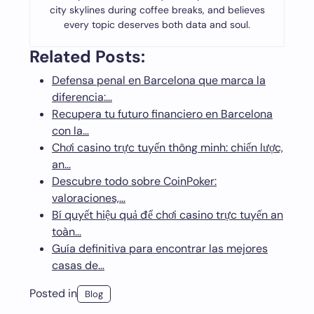
city skylines during coffee breaks, and believes
every topic deserves both data and soul.
Related Posts:
Defensa penal en Barcelona que marca la
diferencia:…
Recupera tu futuro financiero en Barcelona
con la…
Chơi casino trực tuyến thông minh: chiến lược,
an…
Descubre todo sobre CoinPoker:
valoraciones,…
Bí quyết hiệu quả để chơi casino trực tuyến an
toàn…
Guía definitiva para encontrar las mejores
casas de…
Posted in
Blog