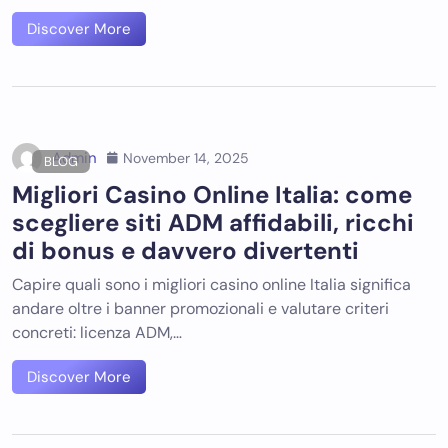
Discover More
Admin
November 14, 2025
BLOG
Migliori Casino Online Italia: come
scegliere siti ADM affidabili, ricchi
di bonus e davvero divertenti
Capire quali sono i migliori casino online Italia significa
andare oltre i banner promozionali e valutare criteri
concreti: licenza ADM,…
Discover More