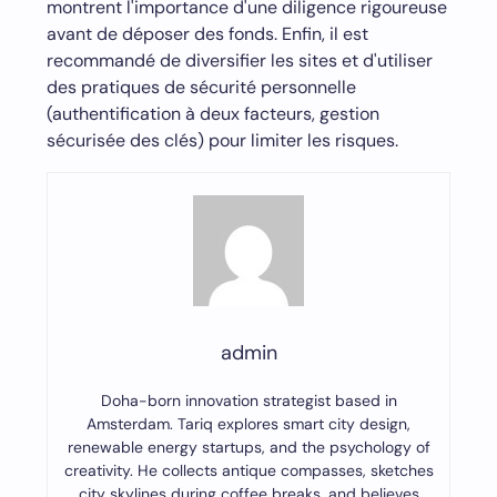
montrent l'importance d'une diligence rigoureuse
avant de déposer des fonds. Enfin, il est
recommandé de diversifier les sites et d'utiliser
des pratiques de sécurité personnelle
(authentification à deux facteurs, gestion
sécurisée des clés) pour limiter les risques.
admin
Doha-born innovation strategist based in
Amsterdam. Tariq explores smart city design,
renewable energy startups, and the psychology of
creativity. He collects antique compasses, sketches
city skylines during coffee breaks, and believes