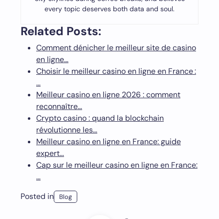
every topic deserves both data and soul.
Related Posts:
Comment dénicher le meilleur site de casino
en ligne…
Choisir le meilleur casino en ligne en France :
…
Meilleur casino en ligne 2026 : comment
reconnaître…
Crypto casino : quand la blockchain
révolutionne les…
Meilleur casino en ligne en France: guide
expert…
Cap sur le meilleur casino en ligne en France:
…
Posted in
Blog