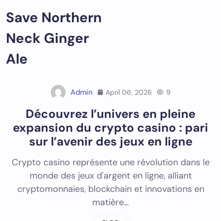
Skip
Save Northern
to
content
Neck Ginger
Ale
Admin
April 06, 2026
9
Découvrez l’univers en pleine
expansion du crypto casino : pari
sur l’avenir des jeux en ligne
Crypto casino représente une révolution dans le
monde des jeux d'argent en ligne, alliant
cryptomonnaies, blockchain et innovations en
matière…