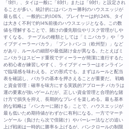
「1対1」、タイは一般に「8対1」または「9対1」と設定され
ることが多い。統計的にはバンカー勝利のハウスエッジが
最も低く、一般的に約1.06%、プレイヤーは約1.24%、タイ
は大きく不利で約14%前後のハウスエッジとなる。この数
値を理解することで、賭けの優先順位やリスク管理がしや
すくなる。 テーブルの種類としては「ミニバカラ」や「ラ
イブディーラーバカラ」「プントバンコ（欧州型）」など
があり、ルールの細部や最低賭け金が異なる。たとえばミ
ニバカラはスピード重視でディーラーが簡潔に進行するた
め初心者が練習しやすく、ライブディーラーはオンライン
で臨場感を味わえる。どの形式でも、まずはルールと配当
表を確認し、バカラの基本を押さえることが重要だ。 戦略
と資金管理：確率を味方にする実践的アプローチ バカラは
運の要素が強いゲームだが、正しい資金管理と合理的な賭
け方で損失を抑え、長期的なプレイを楽しめる。最も基本
的な戦略は「バンカーに賭ける」ことで、ハウスエッジが
最も低いため期待値がわずかに有利になる。一方でマーチ
ンゲール（負けたら次で倍賭け）やパーレー法などの追い
上げ戦術は一時的に勝率を上げるが、バンクロールの制限