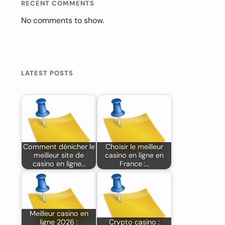
RECENT COMMENTS
No comments to show.
LATEST POSTS
Comment dénicher le
Choisir le meilleur
meilleur site de
casino en ligne en
casino en ligne…
France :…
Meilleur casino en
ligne 2026 :
Crypto casino :