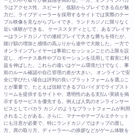
ーとのやり取りが勝負感を高める。一方、オンラインバカ
ラはアクセス性、スピード、低額からプレイできる点が魅
力だ。ライブディーラーを採用するサイトでは実際のテー
ブル映像を見ながらプレイでき、ランドカジノに限りなく
近い体験ができる。 ケーススタディとして、あるプレイヤ
ーはランドカジノでの連続プレイで大きな勝ちを得たが、
賭け額の増加と感情の高ぶりから途中で大敗した。一方で
オンラインプレイヤーは事前にセッションごとの上限を設
定し、ボーナス条件やプロモーションを活用して着実に利
益を伸ばした。これらの違いはゲーム環境だけでなく、事
前のルール確認や自己管理の差が大きい。 オンラインで安
全に学びたい場合は評判の良いプラットフォームを選ぶこ
とが重要で、たとえば信頼できるプロバイダでライブスト
リームを提供するサイトや、透明性のある支払い実績を掲
示するサービスを優先する。例えば人気のオンラインサー
ビスとしてバカラ カジノのようなプラットフォームが利用
されることがある。さらに、マナーやテーブルエチケット
にも注意が必要で、特にランドカジノではチップの渡し
方、席の取り方、ディーラーへの挨拶などがゲーム体験を