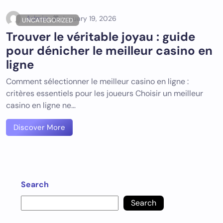
Admin
January 19, 2026
UNCATEGORIZED
Trouver le véritable joyau : guide
pour dénicher le meilleur casino en
ligne
Comment sélectionner le meilleur casino en ligne :
critères essentiels pour les joueurs Choisir un meilleur
casino en ligne ne…
Discover More
Search
Search