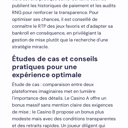
publient les historiques de paiement et les audits
RNG pour renforcer la transparence. Pour
optimiser ses chances, il est conseillé de
connaître le RTP des jeux favoris et d'adapter sa
bankroll en conséquence, en privilégiant la
gestion de mise plutôt que la recherche d'une
stratégie miracle.
Études de cas et conseils
pratiques pour une
expérience optimale
Étude de cas : comparaison entre deux
plateformes imaginaires met en lumière
l'importance des détails. Le Casino A offre un
bonus massif sans mention claire des exigences
de mise ; le Casino B propose un bonus plus
modeste mais avec des conditions transparentes
et des retraits rapides. Un joueur diligent qui