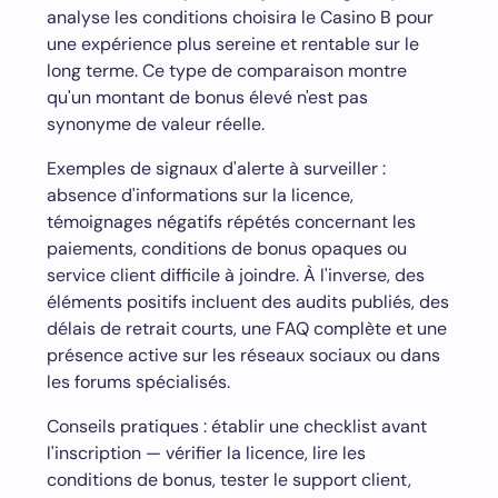
analyse les conditions choisira le Casino B pour
une expérience plus sereine et rentable sur le
long terme. Ce type de comparaison montre
qu'un montant de bonus élevé n'est pas
synonyme de valeur réelle.
Exemples de signaux d'alerte à surveiller :
absence d'informations sur la licence,
témoignages négatifs répétés concernant les
paiements, conditions de bonus opaques ou
service client difficile à joindre. À l'inverse, des
éléments positifs incluent des audits publiés, des
délais de retrait courts, une FAQ complète et une
présence active sur les réseaux sociaux ou dans
les forums spécialisés.
Conseils pratiques : établir une checklist avant
l'inscription — vérifier la licence, lire les
conditions de bonus, tester le support client,