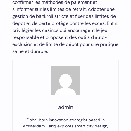
confirmer les méthodes de paiement et
s'informer sur les limites de retrait. Adopter une
gestion de bankroll stricte et fixer des limites de
dépôt et de perte protège contre les excès. Enfin,
privilégier les casinos qui encouragent le jeu
responsable et proposent des outils d'auto-
exclusion et de limite de dépôt pour une pratique
saine et durable.
admin
Doha-born innovation strategist based in
Amsterdam. Tariq explores smart city design,