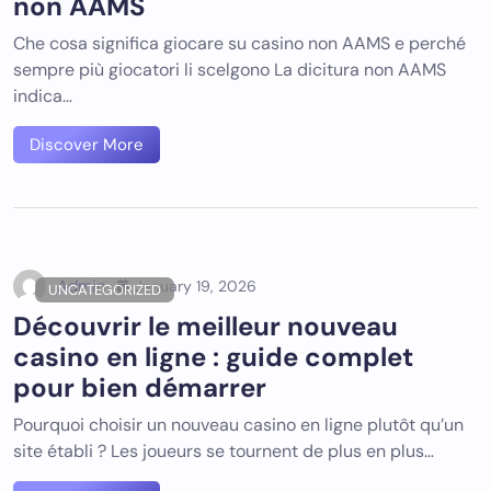
non AAMS
Che cosa significa giocare su casino non AAMS e perché
sempre più giocatori li scelgono La dicitura non AAMS
indica…
Discover More
Admin
January 19, 2026
UNCATEGORIZED
Découvrir le meilleur
nouveau
casino en ligne
: guide complet
pour bien démarrer
Pourquoi choisir un nouveau casino en ligne plutôt qu’un
site établi ? Les joueurs se tournent de plus en plus…