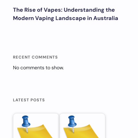
The Rise of Vapes: Understanding the
Modern Vaping Landscape in Australia
RECENT COMMENTS
No comments to show.
LATEST POSTS