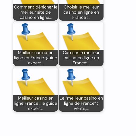
Comment dénicher le
Choisir le meilleur
meilleur site de
casino en ligne en
casino en ligne…
France :…
Meilleur casino en
Cap sur le meilleur
ligne en France: guide
casino en ligne en
expert…
France:…
Meilleur casino en
Le “meilleur casino en
ligne France : le guide
ligne de France” :
expert…
vérité,…