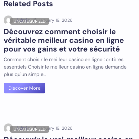
Related Posts
Admin
January 19, 2026
UNCATEGORIZED
Découvrez comment choisir le
véritable meilleur casino en ligne
pour vos gains et votre sécurité
Comment choisir le meilleur casino en ligne : critères
essentiels Choisir le meilleur casino en ligne demande
plus qu'un simple…
Discover More
Admin
January 19, 2026
UNCATEGORIZED