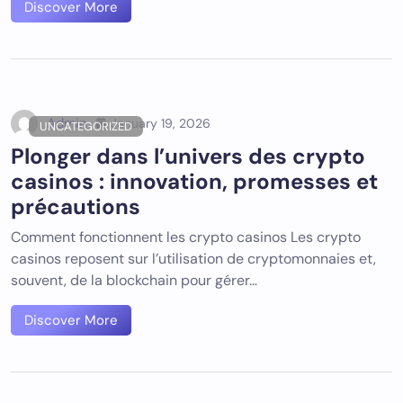
Discover More
Admin
January 19, 2026
UNCATEGORIZED
Plonger dans l’univers des crypto
casinos : innovation, promesses et
précautions
Comment fonctionnent les crypto casinos Les crypto
casinos reposent sur l’utilisation de cryptomonnaies et,
souvent, de la blockchain pour gérer…
Discover More