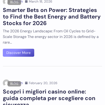
Admin
March 18, 2026
BLOG
Smarter Bets on Power: Strategies
to Find the Best Energy and Battery
Stocks for 2026
The 2026 Energy Landscape: From Oil Cycles to Grid-
Scale Storage The energy sector in 2026 is defined by a
rare…
Discover More
Admin
February 20, 2026
BLOG
Scopri i migliori casino online:
guida completa per scegliere con
sicurezza