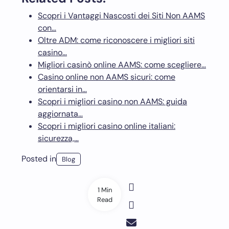
Scopri i Vantaggi Nascosti dei Siti Non AAMS
con…
Oltre ADM: come riconoscere i migliori siti
casino…
Migliori casinò online AAMS: come scegliere…
Casino online non AAMS sicuri: come
orientarsi in…
Scopri i migliori casino non AAMS: guida
aggiornata…
Scopri i migliori casino online italiani:
sicurezza,…
Posted in
Blog
1 Min
Read