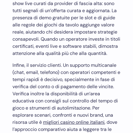
show live curati da provider di fascia alta: sono
tutti segnali di un’offerta curata e aggiornata. La
presenza di demo gratuite per le slot e di guide
alle regole dei giochi da tavolo aggiunge valore
reale, aiutando chi desidera impostare strategie
consapevoli. Quando un operatore investe in titoli
certificati, eventi live e software stabili, dimostra
attenzione alla qualità più che alla quantità.
Infine, il servizio clienti. Un supporto multicanale
(chat, email, telefono) con operatori competenti e
tempi rapidi è decisivo, specialmente in fase di
verifica del conto o di pagamento delle vincite.
Verifica inoltre la disponibilità di un’area
educativa con consigli sul controllo del tempo di
gioco e strumenti di autolimitazione. Per
esplorare scenari, confronti e nuovi brand, una
risorsa utile è
migliori casino online italiani
, dove
l’approccio comparativo aiuta a leggere tra le