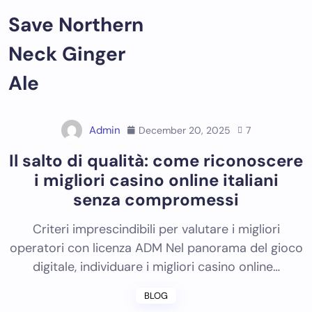
Skip
Save Northern
to
content
Neck Ginger
Ale
Admin
December 20, 2025
7
Il salto di qualità: come riconoscere
i migliori casino online italiani
senza compromessi
Criteri imprescindibili per valutare i migliori
operatori con licenza ADM Nel panorama del gioco
digitale, individuare i migliori casino online…
BLOG