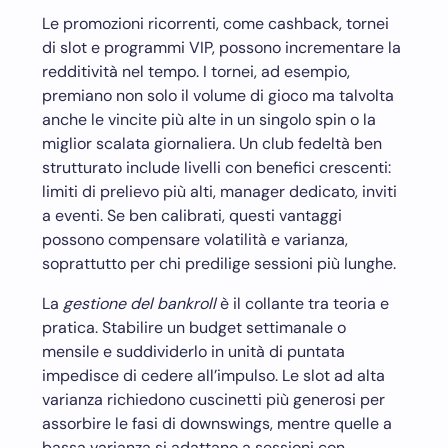
Le promozioni ricorrenti, come cashback, tornei
di slot e programmi VIP, possono incrementare la
redditività nel tempo. I tornei, ad esempio,
premiano non solo il volume di gioco ma talvolta
anche le vincite più alte in un singolo spin o la
miglior scalata giornaliera. Un club fedeltà ben
strutturato include livelli con benefici crescenti:
limiti di prelievo più alti, manager dedicato, inviti
a eventi. Se ben calibrati, questi vantaggi
possono compensare volatilità e varianza,
soprattutto per chi predilige sessioni più lunghe.
La
gestione del bankroll
è il collante tra teoria e
pratica. Stabilire un budget settimanale o
mensile e suddividerlo in unità di puntata
impedisce di cedere all’impulso. Le slot ad alta
varianza richiedono cuscinetti più generosi per
assorbire le fasi di downswings, mentre quelle a
bassa varianza si adattano a sessioni con