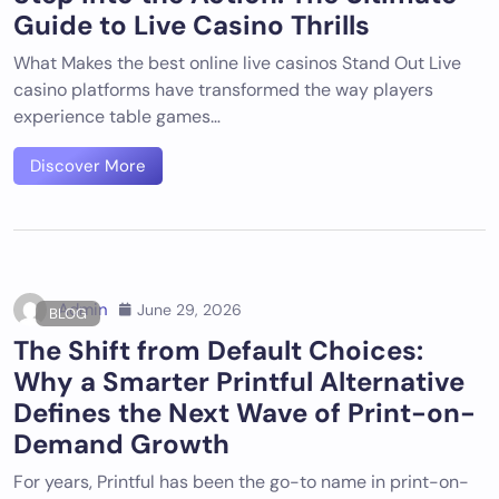
Guide to Live Casino Thrills
What Makes the best online live casinos Stand Out Live
casino platforms have transformed the way players
experience table games…
Discover More
Admin
June 29, 2026
BLOG
The Shift from Default Choices:
Why a Smarter Printful Alternative
Defines the Next Wave of Print-on-
Demand Growth
For years, Printful has been the go-to name in print-on-