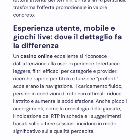
trasforma l’offerta promozionale in valore
concreto.
Esperienza utente, mobile e
giochi live: dove il dettaglio fa
la differenza
Un
casino online
eccellente si riconosce
dall’attenzione alla user experience. Interfacce
leggere, filtri efficaci per categorie e provider,
ricerche rapide per titolo e funzione “preferiti”
accelerano la navigazione. Il caricamento fluido,
persino in condizioni di rete non ottimali, riduce
l’attrito e aumenta la soddisfazione. Anche piccoli
accorgimenti, come la cronologia delle giocate,
l’indicazione del RTP in scheda e i suggerimenti
basati sulle ultime sessioni, incidono in modo
significativo sulla qualità percepita.