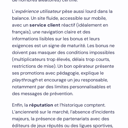
L’
expérience utilisateur
pèse aussi lourd dans la
balance. Un site fluide, accessible sur mobile,
avec un
service client
réactif (idéalement en
français), une navigation claire et des
informations lisibles sur les bonus et leurs
exigences est un signe de maturité. Les bonus ne
doivent pas masquer des conditions impossibles
(multiplicateurs trop élevés, délais trop courts,
restrictions de mise). Un bon opérateur présente
ses promotions avec pédagogie, explique le
playthrough
et encourage un jeu responsable,
notamment par des limites personnalisables et
des messages de prévention.
Enfin, la
réputation
et l’historique comptent.
L’ancienneté sur le marché, l’absence d’incidents
majeurs, la présence de partenariats avec des
éditeurs de jeux réputés ou des ligues sportives,