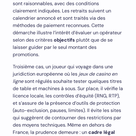
sont raisonnables, avec des conditions
clairement indiquées. Les retraits suivent un
calendrier annoncé et sont traités via des
méthodes de paiement reconnues. Cette
démarche illustre l’intérêt d’évaluer un opérateur
selon des critères
objectifs
plutôt que de se
laisser guider par le seul montant des
promotions.
Troisième cas, un joueur qui voyage dans une
juridiction européenne où les
jeux de casino en
ligne
sont régulés souhaite tester quelques titres
de table et machines à sous. Sur place, il vérifie la
licence locale, les contrôles d’équité (RNG, RTP),
et s’assure de la présence d’outils de protection
(auto-exclusion, pauses, limites). Il évite les sites
qui suggèrent de contourner des restrictions par
des moyens techniques. Même en dehors de
France, la prudence demeure : un
cadre légal