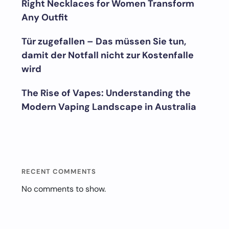
Right Necklaces for Women Transform
Any Outfit
Tür zugefallen – Das müssen Sie tun,
damit der Notfall nicht zur Kostenfalle
wird
The Rise of Vapes: Understanding the
Modern Vaping Landscape in Australia
RECENT COMMENTS
No comments to show.