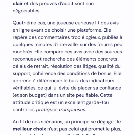
clair
et des preuves d’audit sont non
négociables.
Quatrième cas, une joueuse curieuse lit des avis
en ligne avant de choisir une plateforme. Elle
repère des commentaires trop élogieux, publiés à
quelques minutes d’intervalle, sur des forums peu
modérés. Elle compare ces avis avec des sources
reconnues et recherche des éléments concrets :
délais de retrait, résolution des litiges, qualité du
support, cohérence des conditions de bonus. Elle
apprend à différencier le buzz des indicateurs
vérifiables, ce qui lui évite de placer sa confiance
(et son budget) dans un site peu fiable. Cette
attitude critique est un excellent garde-fou
contre les
pratiques trompeuses
.
Au fil de ces scénarios, un principe se dégage : le
meilleur choix
n’est pas celui qui promet le plus,