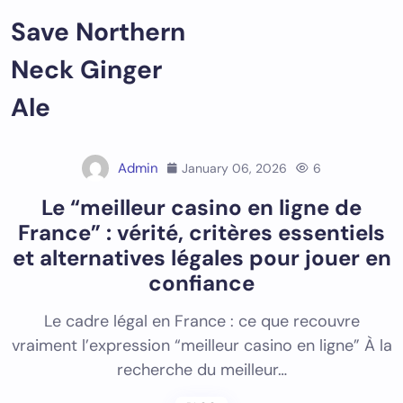
Skip
Save Northern
to
content
Neck Ginger
Ale
Admin
January 06, 2026
6
Le “meilleur casino en ligne de
France” : vérité, critères essentiels
et alternatives légales pour jouer en
confiance
Le cadre légal en France : ce que recouvre
vraiment l’expression “meilleur casino en ligne” À la
recherche du meilleur…