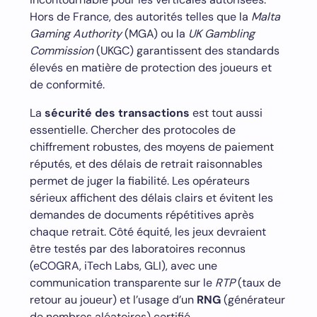
Hors de France, des autorités telles que la
Malta
Gaming Authority
(MGA) ou la
UK Gambling
Commission
(UKGC) garantissent des standards
élevés en matière de protection des joueurs et
de conformité.
La
sécurité des transactions
est tout aussi
essentielle. Chercher des protocoles de
chiffrement robustes, des moyens de paiement
réputés, et des délais de retrait raisonnables
permet de juger la fiabilité. Les opérateurs
sérieux affichent des délais clairs et évitent les
demandes de documents répétitives après
chaque retrait. Côté équité, les jeux devraient
être testés par des laboratoires reconnus
(eCOGRA, iTech Labs, GLI), avec une
communication transparente sur le
RTP
(taux de
retour au joueur) et l’usage d’un
RNG
(générateur
de nombres aléatoires) certifié.