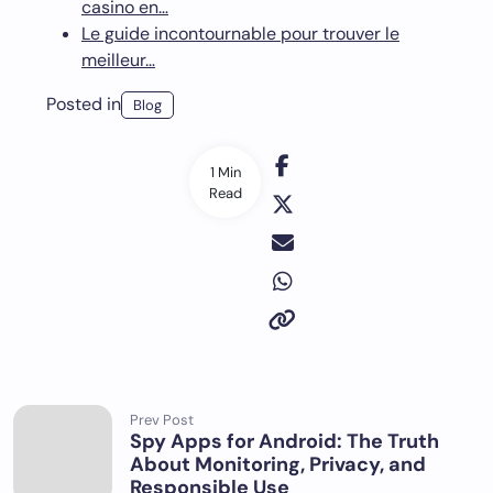
casino en…
Le guide incontournable pour trouver le
meilleur…
Posted in
Blog
1 Min
Read
Prev Post
Spy Apps for Android: The Truth
About Monitoring, Privacy, and
Responsible Use