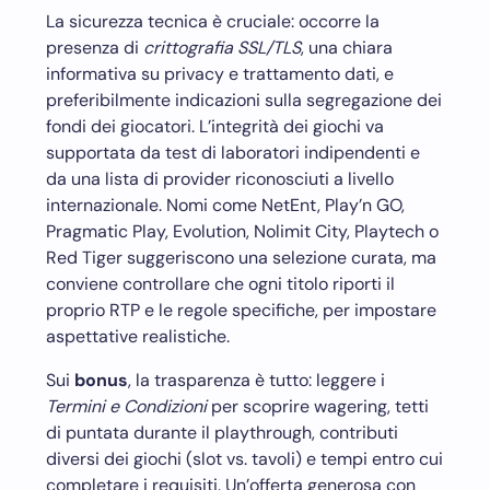
La sicurezza tecnica è cruciale: occorre la
presenza di
crittografia SSL/TLS
, una chiara
informativa su privacy e trattamento dati, e
preferibilmente indicazioni sulla segregazione dei
fondi dei giocatori. L’integrità dei giochi va
supportata da test di laboratori indipendenti e
da una lista di provider riconosciuti a livello
internazionale. Nomi come NetEnt, Play’n GO,
Pragmatic Play, Evolution, Nolimit City, Playtech o
Red Tiger suggeriscono una selezione curata, ma
conviene controllare che ogni titolo riporti il
proprio RTP e le regole specifiche, per impostare
aspettative realistiche.
Sui
bonus
, la trasparenza è tutto: leggere i
Termini e Condizioni
per scoprire wagering, tetti
di puntata durante il playthrough, contributi
diversi dei giochi (slot vs. tavoli) e tempi entro cui
completare i requisiti. Un’offerta generosa con