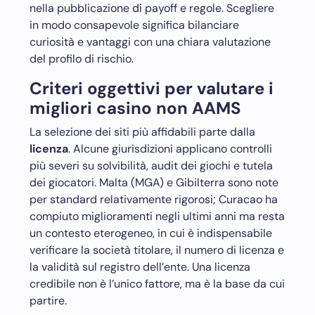
nella pubblicazione di payoff e regole. Scegliere
in modo consapevole significa bilanciare
curiosità e vantaggi con una chiara valutazione
del profilo di rischio.
Criteri oggettivi per valutare i
migliori casino non AAMS
La selezione dei siti più affidabili parte dalla
licenza
. Alcune giurisdizioni applicano controlli
più severi su solvibilità, audit dei giochi e tutela
dei giocatori. Malta (MGA) e Gibilterra sono note
per standard relativamente rigorosi; Curacao ha
compiuto miglioramenti negli ultimi anni ma resta
un contesto eterogeneo, in cui è indispensabile
verificare la società titolare, il numero di licenza e
la validità sul registro dell’ente. Una licenza
credibile non è l’unico fattore, ma è la base da cui
partire.