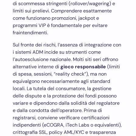
di scommessa stringenti (rollover/wagering) e
limiti sui prelievi. Comprendere esattamente
come funzionano promozioni, jackpot e
programmi VIP è fondamentale per evitare
fraintendimenti.
Sul fronte dei rischi, l’assenza di integrazione con
i sistemi ADM incide su strumenti come
l’autoesclusione nazionale. Molti siti seri offrono
alternative interne di
gioco responsabile
(limiti
di spesa, sessioni, “reality check”), ma non
equivalgono necessariamente agli standard
locali. La tutela del consumatore, la gestione
delle dispute e la protezione dei fondi possono
variare e dipendono dalla solidità del regolatore
e dalla condotta dell’operatore. Prima di
registrarsi, conviene verificare certificazioni
indipendenti (eCOGRA, iTech Labs o equivalenti),
crittografia SSL, policy AML/KYC e trasparenza