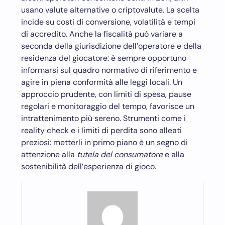
usano valute alternative o criptovalute. La scelta
incide su costi di conversione, volatilità e tempi
di accredito. Anche la fiscalità può variare a
seconda della giurisdizione dell’operatore e della
residenza del giocatore: è sempre opportuno
informarsi sul quadro normativo di riferimento e
agire in piena conformità alle leggi locali. Un
approccio prudente, con limiti di spesa, pause
regolari e monitoraggio del tempo, favorisce un
intrattenimento più sereno. Strumenti come i
reality check e i limiti di perdita sono alleati
preziosi: metterli in primo piano è un segno di
attenzione alla
tutela del consumatore
e alla
sostenibilità dell’esperienza di gioco.