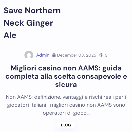
Skip
Save Northern
to
content
Neck Ginger
Ale
Admin
December 08, 2025
9
Migliori casino non AAMS: guida
completa alla scelta consapevole e
sicura
Non AAMS: definizione, vantaggi e rischi reali per i
giocatori italiani I migliori casino non AAMS sono
operatori di gioco…
BLOG