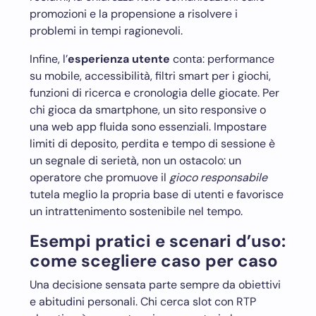
promozioni e la propensione a risolvere i
problemi in tempi ragionevoli.
Infine, l’
esperienza utente
conta: performance
su mobile, accessibilità, filtri smart per i giochi,
funzioni di ricerca e cronologia delle giocate. Per
chi gioca da smartphone, un sito responsive o
una web app fluida sono essenziali. Impostare
limiti di deposito, perdita e tempo di sessione è
un segnale di serietà, non un ostacolo: un
operatore che promuove il
gioco responsabile
tutela meglio la propria base di utenti e favorisce
un intrattenimento sostenibile nel tempo.
Esempi pratici e scenari d’uso:
come scegliere caso per caso
Una decisione sensata parte sempre da obiettivi
e abitudini personali. Chi cerca slot con RTP