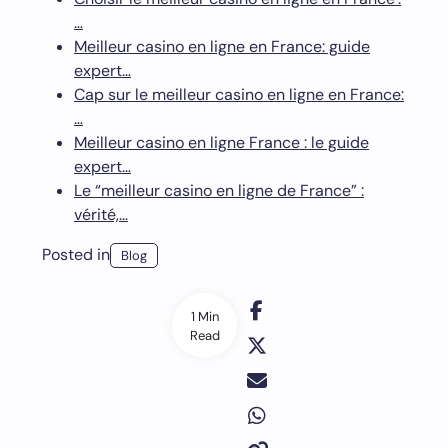
…
Meilleur casino en ligne en France: guide
expert…
Cap sur le meilleur casino en ligne en France:
…
Meilleur casino en ligne France : le guide
expert…
Le “meilleur casino en ligne de France” :
vérité,…
Posted in
Blog
1 Min
Read