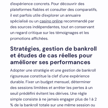
d'expérience concrets. Pour découvrir des
plateformes fiables et consulter des comparatifs,
il est parfois utile d'explorer un annuaire
spécialisé ou un
casino online
recommandé par
des sources indépendantes, tout en conservant
un regard critique sur les témoignages et les
promotions affichées.
Stratégies, gestion de bankroll
et études de cas réelles pour
améliorer ses performances
Adopter une stratégie et une gestion de bankroll
rigoureuse constitue la clef d'une expérience
durable. Fixer un budget mensuel, déterminer
des sessions limitées et arrêter les pertes à un
seuil prédéfini évitent les dérives. Une règle
simple consiste à ne jamais engager plus de 1 à 2
% de la bankroll totale sur une même session ou