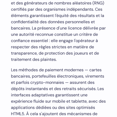
et des générateurs de nombres aléatoires (RNG)
certifiés par des organismes indépendants. Ces
éléments garantissent l'équité des résultats et la
confidentialité des données personnelles et
bancaires. La présence d'une licence délivrée par
une autorité reconnue constitue un critère de
confiance essentiel : elle engage l'opérateur à
respecter des règles strictes en matière de
transparence, de protection des joueurs et de
traitement des plaintes.
Les méthodes de paiement modernes — cartes
bancaires, portefeuilles électroniques, virements
et parfois crypto-monnaies — assurent des
dépôts instantanés et des retraits sécurisés. Les
interfaces adaptatives garantissent une
expérience fluide sur mobile et tablette, avec des
applications dédiées ou des sites optimisés
HTML5. À cela s'ajoutent des mécanismes de