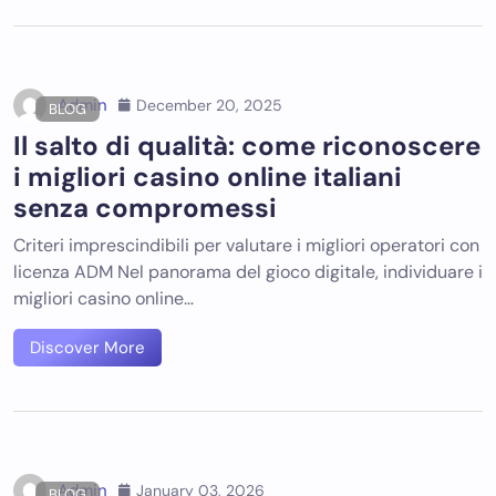
Admin
December 20, 2025
BLOG
Il salto di qualità: come riconoscere
i migliori casino online italiani
senza compromessi
Criteri imprescindibili per valutare i migliori operatori con
licenza ADM Nel panorama del gioco digitale, individuare i
migliori casino online…
Discover More
Admin
January 03, 2026
BLOG