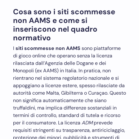
Cosa sono i siti scommesse
non AAMS e come si
inseriscono nel quadro
normativo
I
siti scommesse non AAMS
sono piattaforme
di gioco online che operano senza la licenza
rilasciata dall’Agenzia delle Dogane e dei
Monopoli (ex AAMS) in Italia. In pratica, non
rientrano nel sistema regolatorio nazionale e si
appoggiano a licenze estere, spesso rilasciate da
autorità come Malta, Gibilterra o Curaçao. Questo
non significa automaticamente che siano
truffaldini, ma implica differenze sostanziali in
termini di controllo, standard di tutela e ricorso
per il consumatore. La licenza
ADM
prevede
requisiti stringenti su trasparenza, antiriciclaggio,
protezione dei minori, pubblicità e strumenti di