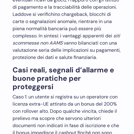
di pagamento e la tracciabilità delle operazioni.
Laddove si verifichino chargeback, blocchi di
carte o segnalazioni anomale, rientrare in una
piena normalità bancaria può essere più
complesso. In sintesi: i vantaggi apparenti dei
siti
scommesse non AAMS
vanno bilanciati con una
valutazione seria delle implicazioni su pagamenti,
protezione dei dati e salute finanziaria.
Casi reali, segnali d’allarme e
buone pratiche per
proteggersi
Caso 1: un utente si registra su un operatore con
licenza extra-UE attirato da un bonus del 200%
con rollover alto. Dopo qualche vincita, chiede il
prelievo ma scopre che servono ulteriori
documenti non indicati in fase di iscrizione e che
il bonus impedisce il cashout finché non sono