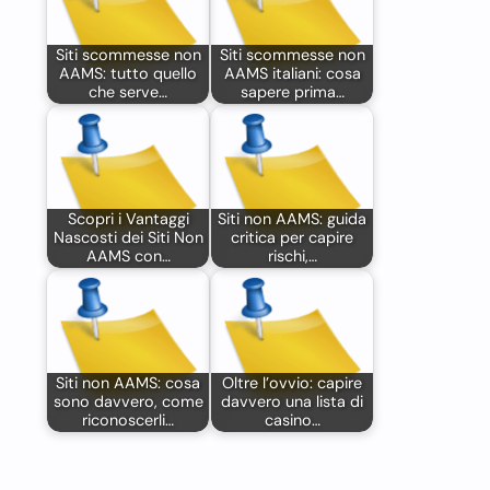
Siti scommesse non
Siti scommesse non
AAMS: tutto quello
AAMS italiani: cosa
che serve…
sapere prima…
Scopri i Vantaggi
Siti non AAMS: guida
Nascosti dei Siti Non
critica per capire
AAMS con…
rischi,…
Siti non AAMS: cosa
Oltre l’ovvio: capire
sono davvero, come
davvero una lista di
riconoscerli…
casino…