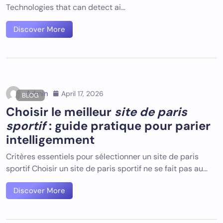
Technologies that can detect ai…
Discover More
Admin
April 17, 2026
BLOG
Choisir le meilleur
site de paris
sportif
: guide pratique pour parier
intelligemment
Critères essentiels pour sélectionner un site de paris
sportif Choisir un site de paris sportif ne se fait pas au…
Discover More