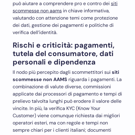
può aiutare a comprendere pro e contro dei
siti
scommesse non aams
in chiave informativa,
valutando con attenzione temi come protezione
dei dati, gestione dei pagamenti e politiche di
verifica dell’identità.
Rischi e criticità: pagamenti,
tutela del consumatore, dati
personali e dipendenza
Il nodo più percepito dagli scommettitori sui
siti
scommesse non AAMS
riguarda i pagamenti. La
combinazione di valute diverse, commissioni
applicate dai processori di pagamento e tempi di
prelievo talvolta lunghi può erodere il valore delle
vincite. In più, la verifica KYC (Know Your
Customer) viene comunque richiesta dai migliori
operatori esteri, ma con regole e tempi non
sempre chiari per i clienti italiani; documenti