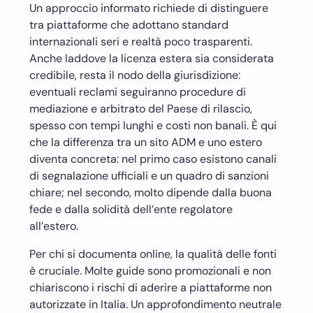
Un approccio informato richiede di distinguere
tra piattaforme che adottano standard
internazionali seri e realtà poco trasparenti.
Anche laddove la licenza estera sia considerata
credibile, resta il nodo della giurisdizione:
eventuali reclami seguiranno procedure di
mediazione e arbitrato del Paese di rilascio,
spesso con tempi lunghi e costi non banali. È qui
che la differenza tra un sito ADM e uno estero
diventa concreta: nel primo caso esistono canali
di segnalazione ufficiali e un quadro di sanzioni
chiare; nel secondo, molto dipende dalla buona
fede e dalla solidità dell’ente regolatore
all’estero.
Per chi si documenta online, la qualità delle fonti
è cruciale. Molte guide sono promozionali e non
chiariscono i rischi di aderire a piattaforme non
autorizzate in Italia. Un approfondimento neutrale