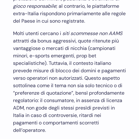
gioco responsabile
; al contrario, le piattaforme
extra-Italia rispondono primariamente alle regole
del Paese in cui sono registrate.
Molti utenti cercano i
siti scommesse non AAMS
attratti da bonus aggressivi, quote ritenute più
vantaggiose o mercati di nicchia (campionati
minori, e-sports emergenti, prop bet
specialistiche). Tuttavia, il contesto italiano
prevede misure di blocco dei domini e pagamenti
verso operatori non autorizzati. Questo aspetto
sottolinea come il tema non sia solo tecnico o di
“preferenze di quotazione”, bensì profondamente
regolatorio: il consumatore, in assenza di licenza
ADM, non gode degli stessi presìdi previsti in
Italia in caso di controversie, ritardi nei
pagamenti o comportamenti scorretti
dell’operatore.