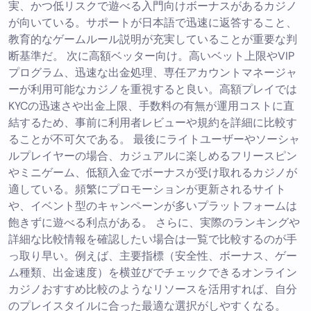
実、かつ低リスクで遊べる入門向けボーナスがあるカジノ
が向いている。サポートが日本語で迅速に返答すること、
教育的なゲームルール説明が充実していることが重要な判
断基準だ。 次に高額ベッター向け。高いベット上限やVIP
プログラム、迅速な出金処理、専任アカウントマネージャ
ーが利用可能なカジノを重視すると良い。高額プレイでは
KYCの迅速さや出金上限、手数料の有無が運用コストに直
結するため、事前に利用者レビューや規約を詳細に比較す
ることが不可欠である。 最後にライトユーザーやソーシャ
ルプレイヤーの場合、カジュアルに楽しめるフリースピン
やミニゲーム、低額入金でボーナスが受け取れるカジノが
適している。頻繁にプロモーションが更新されるサイト
や、イベント型のキャンペーンが多いプラットフォームは
飽きずに遊べる利点がある。 さらに、実際のランキングや
詳細な比較情報を確認したい場合は一覧で比較するのが手
っ取り早い。例えば、主要指標（安全性、ボーナス、ゲー
ム種類、出金速度）を横並びでチェックできるオンライン
カジノおすすめ比較のようなリソースを活用すれば、自分
のプレイスタイルに合った最適な選択がしやすくなる。