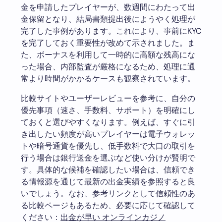
金を申請したプレイヤーが、数週間にわたって出
金保留となり、結局書類提出後にようやく処理が
完了した事例があります。これにより、事前にKYC
を完了しておく重要性が改めて示されました。ま
た、ボーナスを利用して一時的に高額な残高にな
った場合、内部監査が厳格になるため、処理に通
常より時間がかかるケースも観察されています。
比較サイトやユーザーレビューを参考に、自分の
優先事項（速さ、手数料、サポート）を明確にし
ておくと選びやすくなります。例えば、すぐに引
き出したい頻度が高いプレイヤーは電子ウォレッ
トや暗号通貨を優先し、低手数料で大口の取引を
行う場合は銀行送金を選ぶなど使い分けが賢明で
す。具体的な候補を確認したい場合は、信頼でき
る情報源を通じて最新の出金実績を参照すると良
いでしょう。なお、参考リンクとして信頼性のあ
る比較ページもあるため、必要に応じて確認して
ください：
出金が早い オンラインカジノ