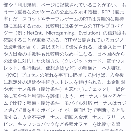
部や「利用規約」ページに記載されていることが多い。 も
う一つ重要なのがゲームの公正性を示す指標、RTP（還元
率）だ。スロットやテーブルゲームのRTPは長期的な期待
値に直結するため、比較時には各ゲームのRTPやプロバイ
ダー（例：NetEnt、Microgaming、Evolution）の信頼度も
確認することが重要である。RTPが公開されているカジノ
は透明性が高く、選択肢として優先される。 出金スピード
や入出金の手数料も比較時の決め手になる。日本国内から
の出金に対応した決済方法（クレジットカード、電子ウォ
レット、銀行振込、仮想通貨など）の種類と、本人確認
（KYC）プロセスの流れを事前に把握しておけば、入金後
に想定外の遅延や手続きストレスを避けられる。出金制限
やボーナス条件（賭け条件）も忘れずにチェックし、総合
的に安全性と利便性を評価しよう。 ボーナス・遊べるゲー
ムで比較：種類・賭け条件・モバイル対応 ボーナスはカジ
ノ選びで目を引くポイントだが、額面だけで判断すると失
敗する。入金不要ボーナス、初回入金ボーナス、フリース
ピン、キャッシュバックなど各種オファーを比較する際