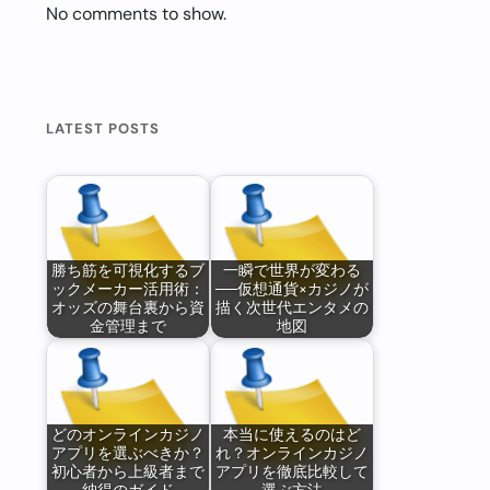
No comments to show.
LATEST POSTS
勝ち筋を可視化するブ
一瞬で世界が変わる
ックメーカー活用術：
──仮想通貨×カジノが
オッズの舞台裏から資
描く次世代エンタメの
金管理まで
地図
どのオンラインカジノ
本当に使えるのはど
アプリを選ぶべきか？
れ？オンラインカジノ
初心者から上級者まで
アプリを徹底比較して