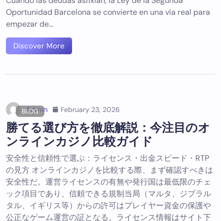
Cuando las deudas asfixian, la Ley de la Segunda
Oportunidad Barcelona se convierte en una vía real para
empezar de…
Discover More
Admin
February 23, 2026
BLOG
勝てる選び方を徹底解説：今注目のオ
ンラインカジノ比較ガイド
安全性と信頼性で選ぶ：ライセンス・出金スピード・RTP
の見方 オンラインカジノを比較する際、まず確認すべきは
安全性だ。運営ライセンスの有無や発行国は最低限のチェ
ック項目であり、信頼できる規制当局（マルタ、ジブラル
タル、イギリス等）からの許可はプレイヤー資金の保護や
公正なゲーム運営の証となる。ライセンス情報はサイト下