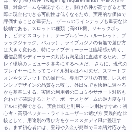
は、必ず賭け条件（wagering requirements）や最大換金
額、対象ゲームを確認すること。賭け条件が高すぎると実
際に現金化できる可能性は低くなるため、実用的な価値で
評価することが重要だ。 ゲームのラインナップも重要な比
較軸である。スロットの種類（高RTP機、ジャックポッ
ト、ビデオスロット）、テーブルゲーム（ルーレット、ブ
ラックジャック、バカラ）、ライブカジノの有無で遊び方
は大きく変わる。特にライブディーラーは臨場感が高く、
通信品質やディーラーの対応も満足度に直結するため、プ
レイ環境のレビューを参考にするべきだ。 さらに、現代の
プレイヤーにとってモバイル対応は不可欠だ。スマートフ
ォンやタブレットでの操作性、専用アプリの有無、レスポ
ンシブデザインの品質を比較し、外出先でも快適に遊べる
かを基準にする。実際の利用者の口コミやサポート対応も
合わせて確認することで、ボーナスとゲームの魅力度をリ
アルに把握できる。 実例比較と利用シーン別おすすめ：初
心者・高額ベッター・ライトユーザーの選び方 実践的な比
較として、用途別の選び方をケーススタディ風に整理す
る。まず初心者には、登録や入金が簡単で日本語対応が充