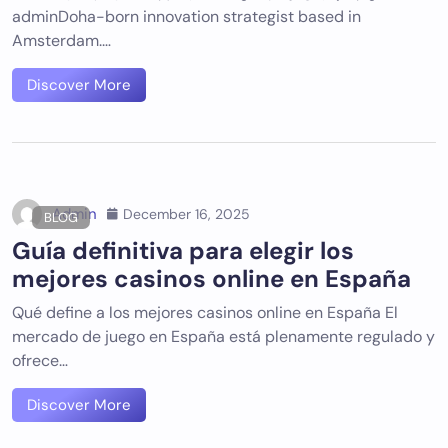
adminDoha-born innovation strategist based in
Amsterdam.…
Discover More
Admin
December 16, 2025
BLOG
Guía definitiva para elegir los
mejores casinos online en España
Qué define a los mejores casinos online en España El
mercado de juego en España está plenamente regulado y
ofrece…
Discover More