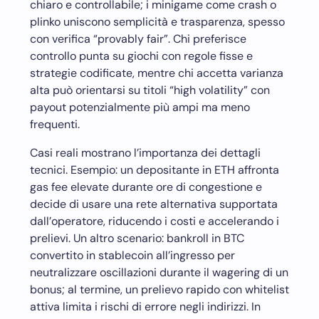
chiaro e controllabile; i minigame come crash o
plinko uniscono semplicità e trasparenza, spesso
con verifica “provably fair”. Chi preferisce
controllo punta su giochi con regole fisse e
strategie codificate, mentre chi accetta varianza
alta può orientarsi su titoli “high volatility” con
payout potenzialmente più ampi ma meno
frequenti.
Casi reali mostrano l’importanza dei dettagli
tecnici. Esempio: un depositante in ETH affronta
gas fee elevate durante ore di congestione e
decide di usare una rete alternativa supportata
dall’operatore, riducendo i costi e accelerando i
prelievi. Un altro scenario: bankroll in BTC
convertito in stablecoin all’ingresso per
neutralizzare oscillazioni durante il wagering di un
bonus; al termine, un prelievo rapido con whitelist
attiva limita i rischi di errore negli indirizzi. In