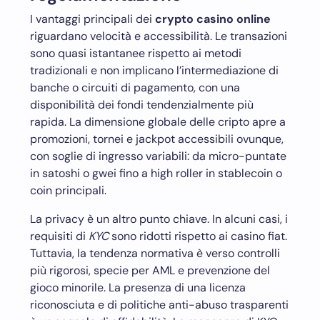
I vantaggi principali dei
crypto casino online
riguardano velocità e accessibilità. Le transazioni
sono quasi istantanee rispetto ai metodi
tradizionali e non implicano l’intermediazione di
banche o circuiti di pagamento, con una
disponibilità dei fondi tendenzialmente più
rapida. La dimensione globale delle cripto apre a
promozioni, tornei e jackpot accessibili ovunque,
con soglie di ingresso variabili: da micro-puntate
in satoshi o gwei fino a high roller in stablecoin o
coin principali.
La privacy è un altro punto chiave. In alcuni casi, i
requisiti di
KYC
sono ridotti rispetto ai casino fiat.
Tuttavia, la tendenza normativa è verso controlli
più rigorosi, specie per AML e prevenzione del
gioco minorile. La presenza di una licenza
riconosciuta e di politiche anti-abuso trasparenti