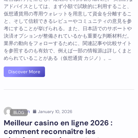
アドバイスとしては、まず小額で試験的に利用すること、
仮想通貨用の専用ウォレットを用意して資金を分離するこ
と、そして信頼できるレビューやコミュニティの意見を参
考にすることが挙げられる。また、日本語でのサポートや
決済オプションが整備されているかも重要な判断材料だ。
業界の動向をフォローするために、関連記事や比較サイト
を参照するのも有効で、例えば一部の情報源は詳しくまと
められていることがある（仮想通貨 カジノ）。…
Discover More
Admin
January 10, 2026
BLOG
Meilleur casino en ligne 2026 :
comment reconnaître les