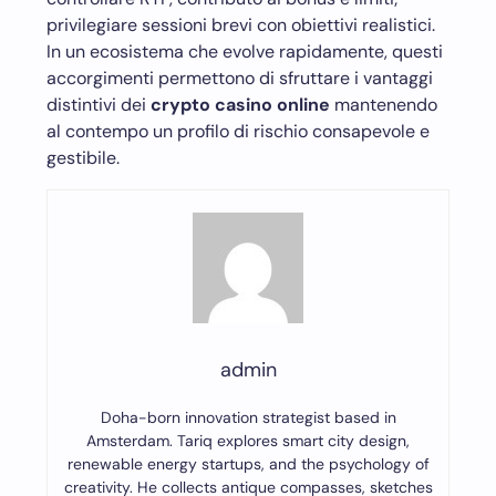
privilegiare sessioni brevi con obiettivi realistici.
In un ecosistema che evolve rapidamente, questi
accorgimenti permettono di sfruttare i vantaggi
distintivi dei
crypto casino online
mantenendo
al contempo un profilo di rischio consapevole e
gestibile.
admin
Doha-born innovation strategist based in
Amsterdam. Tariq explores smart city design,
renewable energy startups, and the psychology of
creativity. He collects antique compasses, sketches