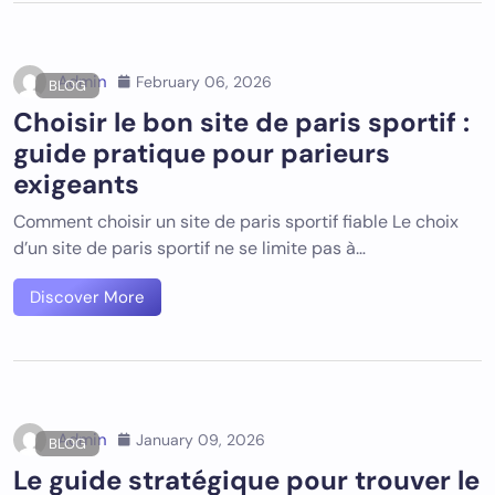
Admin
February 06, 2026
BLOG
Choisir le bon site de paris sportif :
guide pratique pour parieurs
exigeants
Comment choisir un site de paris sportif fiable Le choix
d’un site de paris sportif ne se limite pas à…
Discover More
Admin
January 09, 2026
BLOG
Le guide stratégique pour trouver le