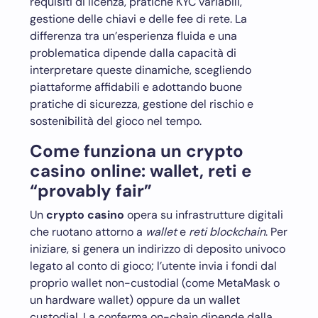
requisiti di licenza, pratiche KYC variabili,
gestione delle chiavi e delle fee di rete. La
differenza tra un’esperienza fluida e una
problematica dipende dalla capacità di
interpretare queste dinamiche, scegliendo
piattaforme affidabili e adottando buone
pratiche di sicurezza, gestione del rischio e
sostenibilità del gioco nel tempo.
Come funziona un crypto
casino online: wallet, reti e
“provably fair”
Un
crypto casino
opera su infrastrutture digitali
che ruotano attorno a
wallet
e
reti blockchain
. Per
iniziare, si genera un indirizzo di deposito univoco
legato al conto di gioco; l’utente invia i fondi dal
proprio wallet non-custodial (come MetaMask o
un hardware wallet) oppure da un wallet
custodial. La conferma on-chain dipende dalla