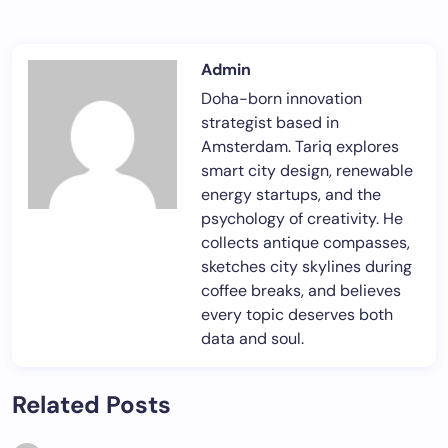
Admin
Doha-born innovation
strategist based in
Amsterdam. Tariq explores
smart city design, renewable
energy startups, and the
psychology of creativity. He
collects antique compasses,
sketches city skylines during
coffee breaks, and believes
every topic deserves both
data and soul.
Related Posts