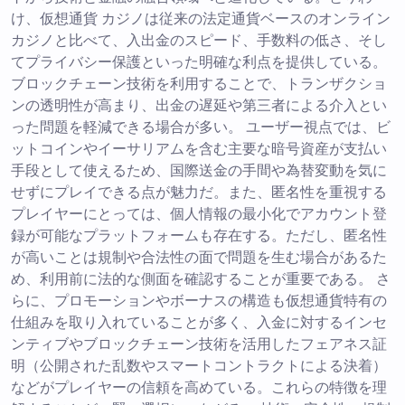
け、仮想通貨 カジノは従来の法定通貨ベースのオンライン
カジノと比べて、入出金のスピード、手数料の低さ、そし
てプライバシー保護といった明確な利点を提供している。
ブロックチェーン技術を利用することで、トランザクショ
ンの透明性が高まり、出金の遅延や第三者による介入とい
った問題を軽減できる場合が多い。 ユーザー視点では、ビ
ットコインやイーサリアムを含む主要な暗号資産が支払い
手段として使えるため、国際送金の手間や為替変動を気に
せずにプレイできる点が魅力だ。また、匿名性を重視する
プレイヤーにとっては、個人情報の最小化でアカウント登
録が可能なプラットフォームも存在する。ただし、匿名性
が高いことは規制や合法性の面で問題を生む場合があるた
め、利用前に法的な側面を確認することが重要である。 さ
らに、プロモーションやボーナスの構造も仮想通貨特有の
仕組みを取り入れていることが多く、入金に対するインセ
ンティブやブロックチェーン技術を活用したフェアネス証
明（公開された乱数やスマートコントラクトによる決着）
などがプレイヤーの信頼を高めている。これらの特徴を理