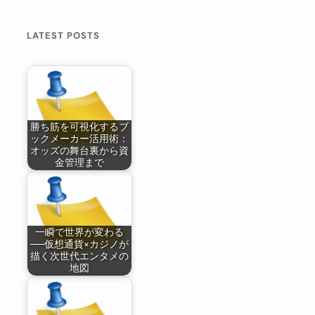
LATEST POSTS
勝ち筋を可視化するブ
ックメーカー活用術：
オッズの舞台裏から資
金管理まで
一瞬で世界が変わる
──仮想通貨×カジノが
描く次世代エンタメの
地図