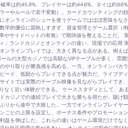
確率は約45.8%、プレイヤーは約44.6%、タイは約9.6
ラーやルールで若干変動）。カードカウンティングの
にオンラインのシューを使うゲームではほぼ意味をな
数学的優位に固執しすぎず、資金管理とゲーム選択（
率やサイドベットの有無）で期待値を整えることだ。 
ィ：ランドカジノとオンラインの違い、現場での応用 
オンラインプレイでは、大きく異なる点がある。例え
ポールの大型カジノでは高額なVIPテーブルが多く、雰囲
のやり取りが勝負感を高める。一方、オンラインバカ
ピード、低額からプレイできる点が魅力だ。ライブデ
サイトでは実際のテーブル映像を見ながらプレイでき
りなく近い体験ができる。 ケーススタディとして、あ
ドカジノでの連続プレイで大きな勝ちを得たが、賭け
ぶりから途中で大敗した。一方でオンラインプレイヤ
ンごとの上限を設定し、ボーナス条件やプロモーショ
利益を伸ばした。これらの違いはゲーム環境だけでな