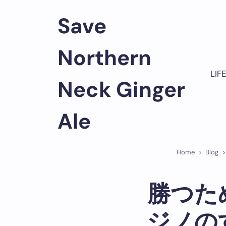
Skip
to
Save
content
Northern
LIF
Neck Ginger
Ale
Home
Blog
勝つた
ジノの