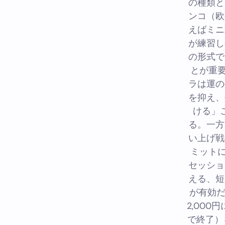
の種類と
ンコ（欧
えばミニ
が練習し
の形式で
とが重要
ラは運の
を抑え、
ける」
る。一方
い上げ戦
ミットに
セッショ
える、短
が有効だ
2,00
で終了）