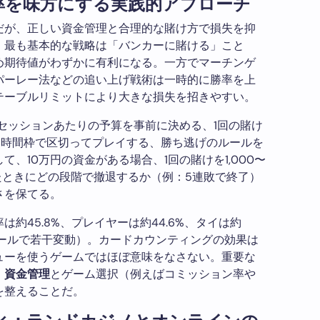
率を味方にする実践的アプローチ
だが、正しい資金管理と合理的な賭け方で損失を抑
。最も基本的な戦略は「バンカーに賭ける」こと
め期待値がわずかに有利になる。一方でマーチンゲ
パーレー法などの追い上げ戦術は一時的に勝率を上
テーブルリミットにより大きな損失を招きやすい。
セッションあたりの予算を事前に決める、1回の賭け
い時間枠で区切ってプレイする、勝ち逃げのルールを
、10万円の資金がある場合、1回の賭けを1,000〜
いたときにどの段階で撤退するか（例：5連敗で終了）
さを保てる。
約45.8%、プレイヤーは約44.6%、タイは約
ルールで若干変動）。カードカウンティングの効果は
ューを使うゲームではほぼ意味をなさない。重要な
、
資金管理
とゲーム選択（例えばコミッション率や
を整えることだ。