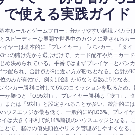
で使える実践ガイド
基本ルールとゲームフロー：分かりやすい解説 バカラ
とスピーディーな展開で世界中のカジノに愛されるカ
レイヤーは基本的に「プレイヤー」「バンカー」「タイ
の3つの賭け先から選ぶだけで、カード配布や第三カード
じめ決められている。手番ではまずプレイヤーとバン
ずつ配られ、合計点が9に近い方が勝ちとなる。合計が1
位のみが有効で、例えば合計が15なら点数は5となる。
はバンカー勝利に対して5%のコミッションを取るため、
ーが勝つと「0.95対1」、プレイヤー勝利は「1対1」、
1」または「9対1」と設定されることが多い。統計的に
ハウスエッジが最も低く、一般的に約1.06%、プレイ
%、タイは大きく不利で約14%前後のハウスエッジとなる。
ことで、賭けの優先順位やリスク管理がしやすくなる。