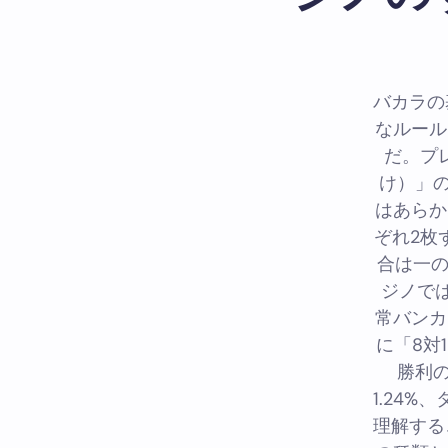
バカラの
なルール
だ。プ
け）」
はあらか
ぞれ2枚
合は一の
ジノで
常バンカ
に「8対
勝利の
1.24
理解する