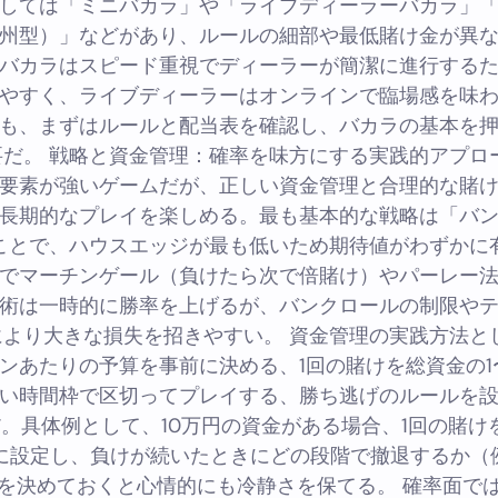
しては「ミニバカラ」や「ライブディーラーバカラ」
州型）」などがあり、ルールの細部や最低賭け金が異
バカラはスピード重視でディーラーが簡潔に進行する
やすく、ライブディーラーはオンラインで臨場感を味
も、まずはルールと配当表を確認し、バカラの基本を
だ。 戦略と資金管理：確率を味方にする実践的アプロ
要素が強いゲームだが、正しい資金管理と合理的な賭
長期的なプレイを楽しめる。最も基本的な戦略は「バ
ことで、ハウスエッジが最も低いため期待値がわずかに
でマーチンゲール（負けたら次で倍賭け）やパーレー
術は一時的に勝率を上げるが、バンクロールの制限や
より大きな損失を招きやすい。 資金管理の実践方法と
ンあたりの予算を事前に決める、1回の賭けを総資金の1
い時間枠で区切ってプレイする、勝ち逃げのルールを
。具体例として、10万円の資金がある場合、1回の賭けを1
0円に設定し、負けが続いたときにどの段階で撤退するか（
を決めておくと心情的にも冷静さを保てる。 確率面で