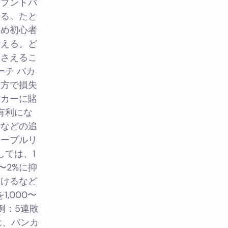
「プントバ
なる。たと
ため初心者
わえる。ど
押さえるこ
ーチ バカ
け方で損失
ンカーに賭
有利にな
法などの追
テーブルリ
しては、1
〜2%に抑
設けるなど
,000〜
例：5連敗
は、バンカ