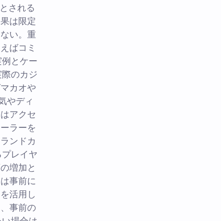
%とされる
効果は限定
さない。重
例えばコミ
実例とケー
実際のカジ
ばマカオや
気やディ
ラはアクセ
ィーラーを
、ランドカ
るプレイヤ
額の増加と
ーは事前に
ンを活用し
く、事前の