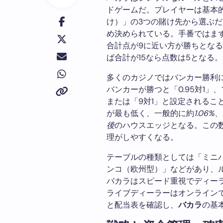
ドゲームだ。プレイヤーは基本
け）」の3つの賭け先から選ぶ
め決められている。手番ではま
合計点が9に近い方が勝ちとなる
ば合計が15なら点数は5となる。
多くのカジノではバンカー勝利
バンカーが勝つと「0.95対1」
または「9対1」と設定されるこ
が最も低く、一般的に約
1.06%
、
後
のハウスエッジとなる。この
理がしやすくなる。
テーブルの種類としては「ミニ
ンコ（欧州型）」などがあり、
バカラはスピード重視でディー
ライブディーラーはオンライン
と配当表を確認し、
バカラ
の基