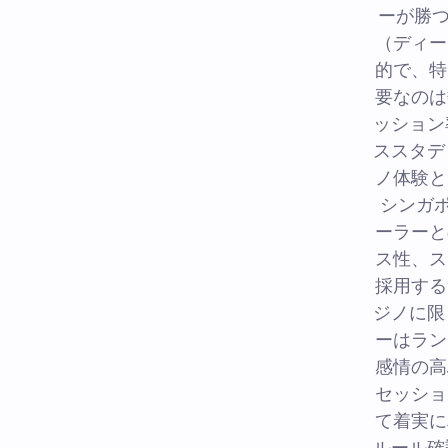
ーが勝つ
（ディー
的で、特
要なのは
ッション
ススタデ
ノ体験と
シンガ
ーラーと
ス性、ス
採用する
ジノに限
ーはラン
感情の高
セッショ
て着実に