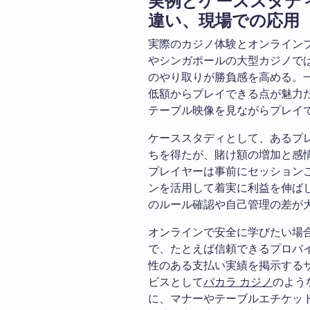
実例とケーススタデ
違い、現場での応用
実際のカジノ体験とオンライン
やシンガポールの大型カジノでは
のやり取りが勝負感を高める。
低額からプレイできる点が魅力
テーブル映像を見ながらプレイ
ケーススタディとして、あるプ
ちを得たが、賭け額の増加と感
プレイヤーは事前にセッション
ンを活用して着実に利益を伸ば
のルール確認や自己管理の差が
オンラインで安全に学びたい場
で、たとえば信頼できるプロバ
性のある支払い実績を掲示する
ビスとして
バカラ カジノ
のよう
に、マナーやテーブルエチケッ