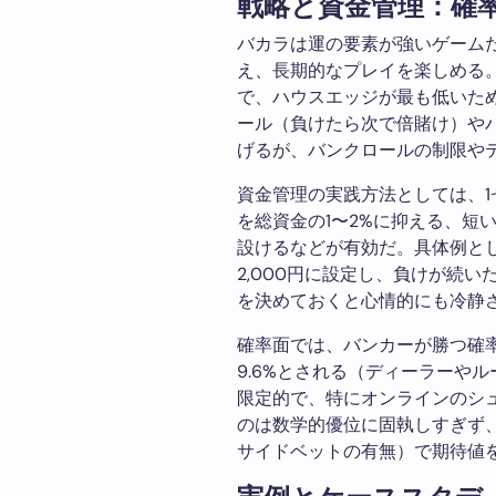
戦略と資金管理：確
バカラは運の要素が強いゲーム
え、長期的なプレイを楽しめる
で、ハウスエッジが最も低いた
ール（負けたら次で倍賭け）や
げるが、バンクロールの制限や
資金管理の実践方法としては、1
を総資金の1〜2%に抑える、短
設けるなどが有効だ。具体例として
2,000円に設定し、負けが続
を決めておくと心情的にも冷静
確率面では、バンカーが勝つ確率は
9.6%とされる（ディーラーや
限定的で、特にオンラインのシ
のは数学的優位に固執しすぎず
サイドベットの有無）で期待値