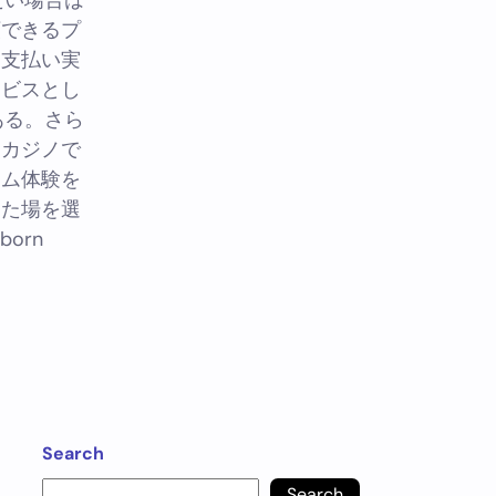
たい場合は
頼できるプ
る支払い実
ービスとし
ある。さら
ドカジノで
ーム体験を
った場を選
orn
Search
Search