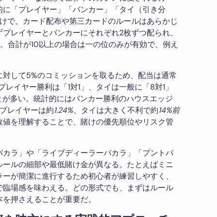
的に「プレイヤー」「バンカー」「タイ（引き分
だけで、カード配布や第三カードのルールはあらかじ
ずプレイヤーとバンカーにそれぞれ2枚ずつ配られ、
。合計が10以上の場合は一の位のみが有効で、例え
に対して5%のコミッションを取るため、配当は通常
、プレイヤー勝利は「1対1」、タイは一般に「8対1」
とが多い。統計的にはバンカー勝利のハウスエッジ
プレイヤーは約
1.24%
、タイは大きく不利で約
14%前
数値を理解することで、賭けの優先順位やリスク管
バカラ」や「ライブディーラーバカラ」「プントバ
ルールの細部や最低賭け金が異なる。たとえばミニ
ラーが簡潔に進行するため初心者が練習しやすく、
で臨場感を味わえる。どの形式でも、まずはルール
本を押さえることが重要だ。