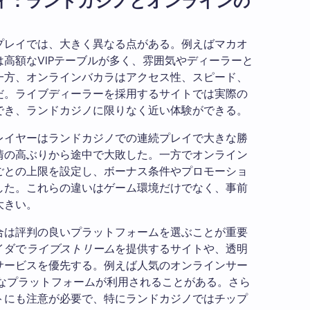
ィ：ランドカジノとオンラインの
プレイでは、大きく異なる点がある。例えばマカオ
高額なVIPテーブルが多く、雰囲気やディーラーと
一方、オンラインバカラはアクセス性、スピード、
だ。ライブディーラーを採用するサイトでは実際の
でき、ランドカジノに限りなく近い体験ができる。
レイヤーはランドカジノでの連続プレイで大きな勝
情の高ぶりから途中で大敗した。一方でオンライン
ごとの上限を設定し、ボーナス条件やプロモーショ
した。これらの違いはゲーム環境だけでなく、事前
大きい。
合は評判の良いプラットフォームを選ぶことが重要
イダで
ライブストリーム
を提供するサイトや、透明
サービスを優先する。例えば人気のオンラインサー
なプラットフォームが利用されることがある。さら
トにも注意が必要で、特にランドカジノではチップ