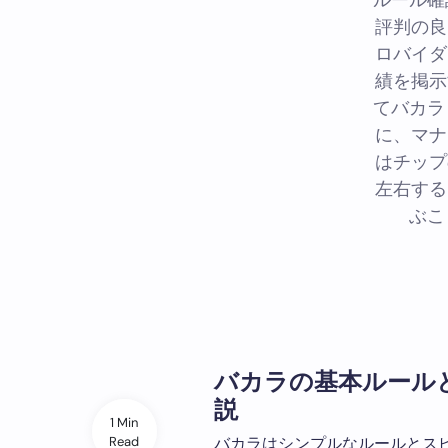
ルール確
評判の良
ロバイダ
績を掲示
てバカラ
に、マナ
はチップ
左右する
ぶこ
バカラの基本ルール
説
1 Min
Read
バカラはシンプルなルールとス