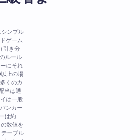
はシンプル
ードゲーム
（引き分
のルール
カーにそれ
0以上の場
 多くのカ
配当は通
タイは一般
はバンカー
ヤーは約
この数値を
 テーブル