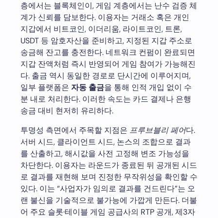
층에서는 블록체인이, 게임 계층에서는 난수 검증 체
계가 신뢰를 담보한다. 이용자는 거래소 혹은 개인
지갑에서 비트코인, 이더리움, 라이트코인, 트론,
USDT 등 암호자산을 준비하고, 지정된 지갑 주소로
송금해 잔고를 충전한다. 네트워크 컨펌이 완료되면
지갑 잔액처럼 즉시 반영되어 게임 참여가 가능해진
다. 출금 역시 동일한 경로로 단시간에 이루어지며,
일부 플랫폼은
자동 출금
을 통해 인적 개입 없이 수
분 내로 처리한다. 이러한 속도는 카드 결제나 은행
송금 대비 현저히 유리하다.
투명성 측면에서 주목할 지점은
프루브블리 페어
다.
서버 시드, 클라이언트 시드, 논스의 조합으로 결과
를 산출하고, 해시값을 사전 고정해 변조 가능성을
차단한다. 이용자는 라운드가 종료된 뒤 공개된 시드
로 결과를 재현해 보며 진정한 무작위성을 확인할 수
있다. 이는 “사업자가 임의로 결과를 건드린다”는 오
랜 불신을 기술적으로 불가능에 가깝게 만든다. 더불
어 주요 슬롯·테이블 게임 공급사의 RTP 공개, 제3자