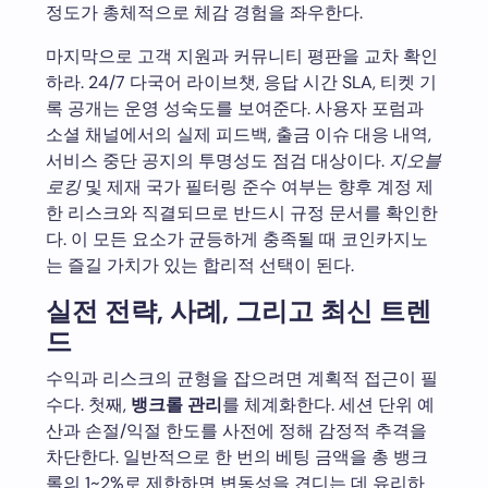
정도가 총체적으로 체감 경험을 좌우한다.
마지막으로 고객 지원과 커뮤니티 평판을 교차 확인
하라. 24/7 다국어 라이브챗, 응답 시간 SLA, 티켓 기
록 공개는 운영 성숙도를 보여준다. 사용자 포럼과
소셜 채널에서의 실제 피드백, 출금 이슈 대응 내역,
서비스 중단 공지의 투명성도 점검 대상이다.
지오블
로킹
및 제재 국가 필터링 준수 여부는 향후 계정 제
한 리스크와 직결되므로 반드시 규정 문서를 확인한
다. 이 모든 요소가 균등하게 충족될 때 코인카지노
는 즐길 가치가 있는 합리적 선택이 된다.
실전 전략, 사례, 그리고 최신 트렌
드
수익과 리스크의 균형을 잡으려면 계획적 접근이 필
수다. 첫째,
뱅크롤 관리
를 체계화한다. 세션 단위 예
산과 손절/익절 한도를 사전에 정해 감정적 추격을
차단한다. 일반적으로 한 번의 베팅 금액을 총 뱅크
롤의 1~2%로 제한하면 변동성을 견디는 데 유리하