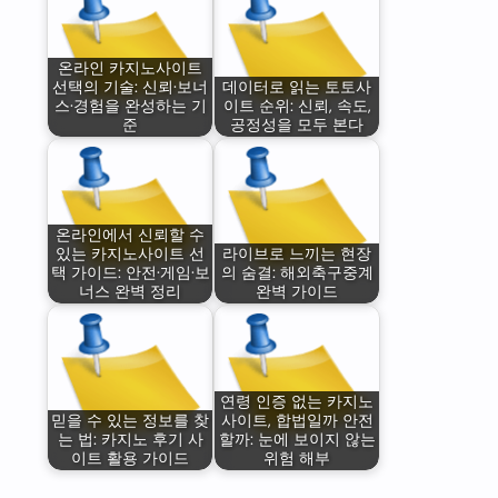
온라인 카지노사이트
선택의 기술: 신뢰·보너
데이터로 읽는 토토사
스·경험을 완성하는 기
이트 순위: 신뢰, 속도,
준
공정성을 모두 본다
온라인에서 신뢰할 수
있는 카지노사이트 선
라이브로 느끼는 현장
택 가이드: 안전·게임·보
의 숨결: 해외축구중계
너스 완벽 정리
완벽 가이드
연령 인증 없는 카지노
믿을 수 있는 정보를 찾
사이트, 합법일까 안전
는 법: 카지노 후기 사
할까: 눈에 보이지 않는
이트 활용 가이드
위험 해부