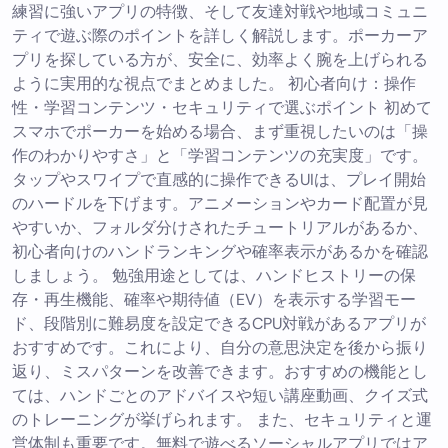
練習に強いアプリの特徴、そして友達対戦や地域コミュニ
ティで遊ぶ際のポイントを詳しく解説します。ポーカーア
プリを探している方が、安全に、効率よく腕を上げられる
ように実用的な視点でまとめました。 初心者向け：操作
性・学習コンテンツ・セキュリティで選ぶポイント 初めて
スマホでポーカーを始める場合、まず重視したいのは「操
作のわかりやすさ」と「学習コンテンツの充実度」です。
タップやスワイプで直感的に操作できるUIは、プレイ開始
のハードルを下げます。アニメーションやカード配置が見
やすいか、フォルダ分けされたチュートリアルがあるか、
初心者向けのハンドランキングや確率表示があるかを確認
しましょう。 勉強用途としては、ハンドヒストリーの保
存・再生機能、確率や期待値（EV）を表示する学習モー
ド、段階別に難易度を設定できるCPU対戦があるアプリが
おすすめです。これにより、自分の意思決定を後から振り
返り、ミスパターンを改善できます。おすすめの機能とし
ては、ハンドごとのアドバイスや短い講座動画、クイズ式
のトレーニングが挙げられます。 また、セキュリティと運
営体制も重要です。無料で遊べるソーシャルアプリではア