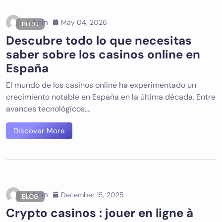
Admin
May 04, 2026
BLOG
Descubre todo lo que necesitas
saber sobre los casinos online en
España
El mundo de los casinos online ha experimentado un
crecimiento notable en España en la última década. Entre
avances tecnológicos,…
Discover More
Admin
December 15, 2025
BLOG
Crypto casinos : jouer en ligne à