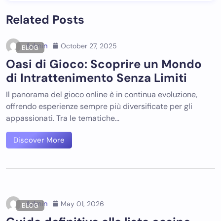
Related Posts
Admin
October 27, 2025
BLOG
Oasi di Gioco: Scoprire un Mondo
di Intrattenimento Senza Limiti
Il panorama del gioco online è in continua evoluzione,
offrendo esperienze sempre più diversificate per gli
appassionati. Tra le tematiche…
Discover More
Admin
May 01, 2026
BLOG