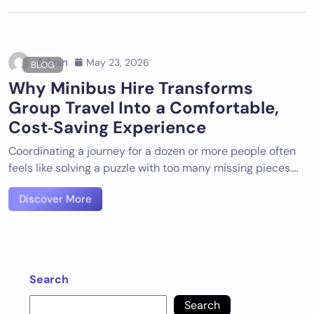
Admin
May 23, 2026
BLOG
Why Minibus Hire Transforms
Group Travel Into a Comfortable,
Cost‑Saving Experience
Coordinating a journey for a dozen or more people often
feels like solving a puzzle with too many missing pieces.…
Discover More
Search
Search