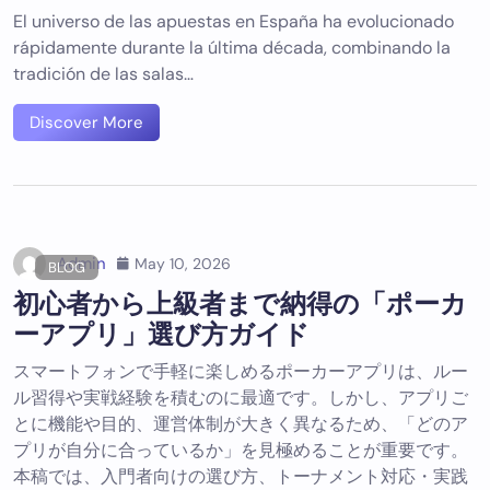
El universo de las apuestas en España ha evolucionado
rápidamente durante la última década, combinando la
tradición de las salas…
Discover More
Admin
May 10, 2026
BLOG
初心者から上級者まで納得の「ポーカ
ーアプリ」選び方ガイド
スマートフォンで手軽に楽しめるポーカーアプリは、ルー
ル習得や実戦経験を積むのに最適です。しかし、アプリご
とに機能や目的、運営体制が大きく異なるため、「どのア
プリが自分に合っているか」を見極めることが重要です。
本稿では、入門者向けの選び方、トーナメント対応・実践