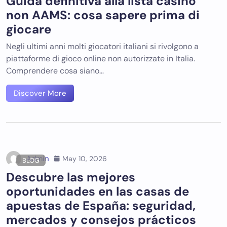
Guida definitiva alla lista casino
non AAMS: cosa sapere prima di
giocare
Negli ultimi anni molti giocatori italiani si rivolgono a
piattaforme di gioco online non autorizzate in Italia.
Comprendere cosa siano…
Discover More
Admin
May 10, 2026
BLOG
Descubre las mejores
oportunidades en las casas de
apuestas de España: seguridad,
mercados y consejos prácticos