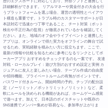
歴のエクスポートに対応しており、外部ソフトと連携して
詳細解析ができます。 リアルマネーや賞金付きの大会を行
うプラットフォームを選ぶ場合、運営の透明性とペイアウ
ト構造も重要です。トラブル時のカスタマーサポートが日
本語対応で迅速かつ丁寧であること、チート対策（ボット
検出や不正行為の監視）が徹底されているかを確認してく
ださい。また、地域のオフ会やライブイベントと連携した
アプリは、オンラインで得た実力をオフラインの舞台で試
せるため、実戦経験を積みたい方に役立ちます。ここで、
最新の情報や比較を知るために参考になるリンクとしてポ
ーカーアプリ おすすめをチェックするのも一案です。 友達
対戦・ローカルプレイ：遊び方別のおすすめ設定と実例 カ
ジュアルに友人と楽しみたい場合、テーブル作成の自由度
や招待機能、プライベートルームの有無がポイントです。
パスワード付きルーム、開始時間の予約、チップの配分設
定（ノーリミット／ポットリミット／リミット）など、柔
軟にルールを決められる機能があれば、ホームゲーム感覚
で遊べます。加えて、日本語のボイスチャットや既存の
SNS連携でメンバー集めが容易なら、参加率が上がりま