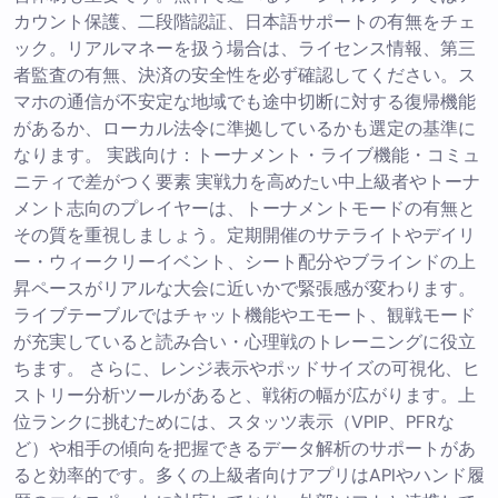
カウント保護、二段階認証、日本語サポートの有無をチェ
ック。リアルマネーを扱う場合は、ライセンス情報、第三
者監査の有無、決済の安全性を必ず確認してください。ス
マホの通信が不安定な地域でも途中切断に対する復帰機能
があるか、ローカル法令に準拠しているかも選定の基準に
なります。 実践向け：トーナメント・ライブ機能・コミュ
ニティで差がつく要素 実戦力を高めたい中上級者やトーナ
メント志向のプレイヤーは、トーナメントモードの有無と
その質を重視しましょう。定期開催のサテライトやデイリ
ー・ウィークリーイベント、シート配分やブラインドの上
昇ペースがリアルな大会に近いかで緊張感が変わります。
ライブテーブルではチャット機能やエモート、観戦モード
が充実していると読み合い・心理戦のトレーニングに役立
ちます。 さらに、レンジ表示やポッドサイズの可視化、ヒ
ストリー分析ツールがあると、戦術の幅が広がります。上
位ランクに挑むためには、スタッツ表示（VPIP、PFRな
ど）や相手の傾向を把握できるデータ解析のサポートがあ
ると効率的です。多くの上級者向けアプリはAPIやハンド履