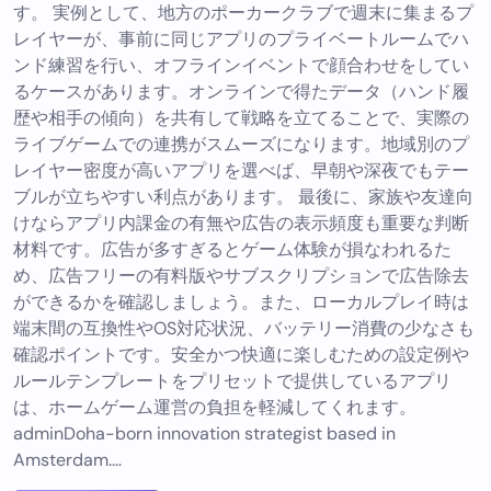
す。 実例として、地方のポーカークラブで週末に集まるプ
レイヤーが、事前に同じアプリのプライベートルームでハ
ンド練習を行い、オフラインイベントで顔合わせをしてい
るケースがあります。オンラインで得たデータ（ハンド履
歴や相手の傾向）を共有して戦略を立てることで、実際の
ライブゲームでの連携がスムーズになります。地域別のプ
レイヤー密度が高いアプリを選べば、早朝や深夜でもテー
ブルが立ちやすい利点があります。 最後に、家族や友達向
けならアプリ内課金の有無や広告の表示頻度も重要な判断
材料です。広告が多すぎるとゲーム体験が損なわれるた
め、広告フリーの有料版やサブスクリプションで広告除去
ができるかを確認しましょう。また、ローカルプレイ時は
端末間の互換性やOS対応状況、バッテリー消費の少なさも
確認ポイントです。安全かつ快適に楽しむための設定例や
ルールテンプレートをプリセットで提供しているアプリ
は、ホームゲーム運営の負担を軽減してくれます。
adminDoha-born innovation strategist based in
Amsterdam.…