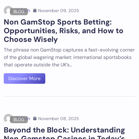
Admin
November 09, 2025
BLOG
Non GamStop Sports Betting:
Opportunities, Risks, and How to
Choose Wisely
The phrase non GamStop captures a fast-evolving corner
of the global wagering market: international sportsbooks
that operate outside the UK’s…
Discover More
Admin
November 08, 2025
BLOG
Beyond the Block: Understanding
Non‑Gamstop Casinos in Today’s