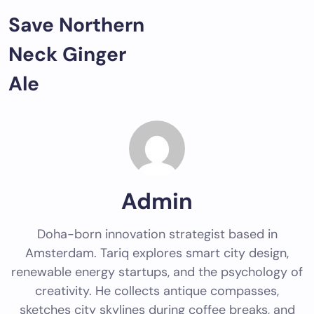
Skip
Save Northern
to
content
Neck Ginger
Ale
Admin
Doha-born innovation strategist based in
Amsterdam. Tariq explores smart city design,
renewable energy startups, and the psychology of
creativity. He collects antique compasses,
sketches city skylines during coffee breaks, and