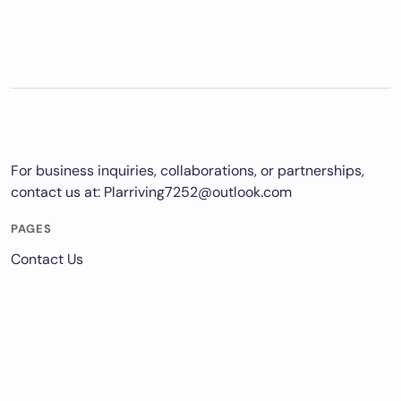
For business inquiries, collaborations, or partnerships,
contact us at:
Plarriving7252@outlook.com
PAGES
Contact Us