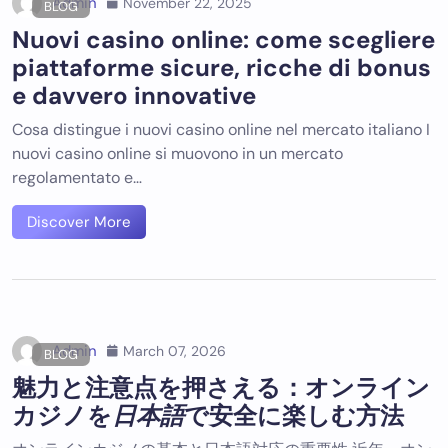
Admin
November 22, 2025
BLOG
Nuovi casino online: come scegliere
piattaforme sicure, ricche di bonus
e davvero innovative
Cosa distingue i nuovi casino online nel mercato italiano I
nuovi casino online si muovono in un mercato
regolamentato e…
Discover More
Admin
March 07, 2026
BLOG
魅力と注意点を押さえる：
オンライン
カジノ
を
日本語
で安全に楽しむ方法