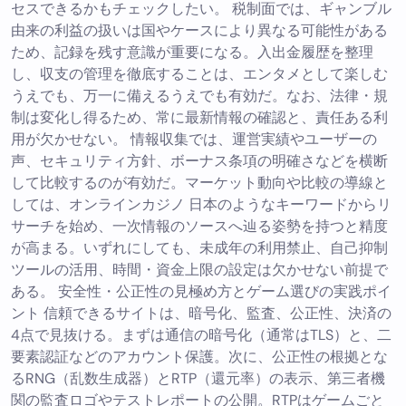
セスできるかもチェックしたい。 税制面では、ギャンブル
由来の利益の扱いは国やケースにより異なる可能性がある
ため、記録を残す意識が重要になる。入出金履歴を整理
し、収支の管理を徹底することは、エンタメとして楽しむ
うえでも、万一に備えるうえでも有効だ。なお、法律・規
制は変化し得るため、常に最新情報の確認と、責任ある利
用が欠かせない。 情報収集では、運営実績やユーザーの
声、セキュリティ方針、ボーナス条項の明確さなどを横断
して比較するのが有効だ。マーケット動向や比較の導線と
しては、オンラインカジノ 日本のようなキーワードからリ
サーチを始め、一次情報のソースへ辿る姿勢を持つと精度
が高まる。いずれにしても、未成年の利用禁止、自己抑制
ツールの活用、時間・資金上限の設定は欠かせない前提で
ある。 安全性・公正性の見極め方とゲーム選びの実践ポイ
ント 信頼できるサイトは、暗号化、監査、公正性、決済の
4点で見抜ける。まずは通信の暗号化（通常はTLS）と、二
要素認証などのアカウント保護。次に、公正性の根拠とな
るRNG（乱数生成器）とRTP（還元率）の表示、第三者機
関の監査ロゴやテストレポートの公開。RTPはゲームごと