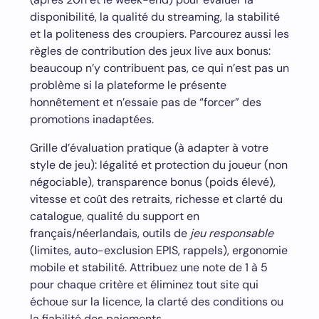
disponibilité, la qualité du streaming, la stabilité
et la politeness des croupiers. Parcourez aussi les
règles de contribution des jeux live aux bonus:
beaucoup n’y contribuent pas, ce qui n’est pas un
problème si la plateforme le présente
honnêtement et n’essaie pas de “forcer” des
promotions inadaptées.
Grille d’évaluation pratique (à adapter à votre
style de jeu): légalité et protection du joueur (non
négociable), transparence bonus (poids élevé),
vitesse et coût des retraits, richesse et clarté du
catalogue, qualité du support en
français/néerlandais, outils de
jeu responsable
(limites, auto-exclusion EPIS, rappels), ergonomie
mobile et stabilité. Attribuez une note de 1 à 5
pour chaque critère et éliminez tout site qui
échoue sur la licence, la clarté des conditions ou
la fiabilité des paiements.