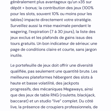
généralement plus avantageux qu’un x35 sur
dépôt + bonus; la contribution des jeux (100%
pour les slots, souvent 10% ou moins pour les
tables) impacte directement votre stratégie.
Surveillez aussi la mise maximale pendant le
wagering, l’expiration (7 à 30 jours), la liste des
jeux exclus et les plafonds de gains issus des
tours gratuits. Un bon indicateur de sérieux: une
page de conditions claire et courte, sans jargon
inutile.
Le portefeuille de jeux doit offrir une diversité
qualifiée, pas seulement une quantité brute. Les
meilleures plateformes hébergent des slots à
haute et basse volatilité, des jackpots
progressifs, des mécaniques Megaways, ainsi
que des jeux de table RNG (roulette, blackjack,
baccarat) et un studio “live” complet. Du côté
live, la présence de croupiers professionnels, de