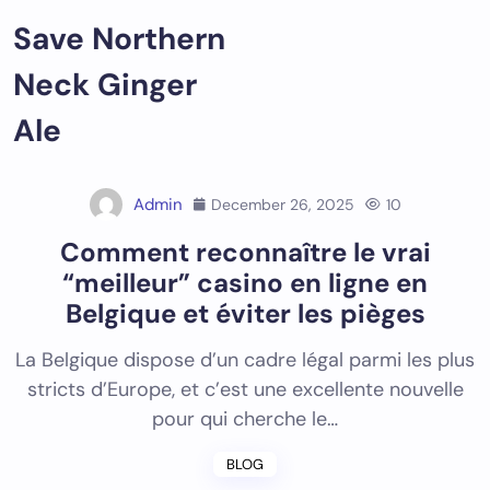
Skip
Save Northern
to
content
Neck Ginger
Ale
Admin
December 26, 2025
10
Comment reconnaître le vrai
“meilleur” casino en ligne en
Belgique et éviter les pièges
La Belgique dispose d’un cadre légal parmi les plus
stricts d’Europe, et c’est une excellente nouvelle
pour qui cherche le…
BLOG