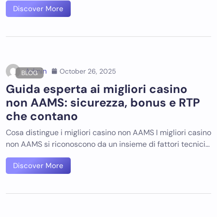
Discover More
Admin
October 26, 2025
BLOG
Guida esperta ai migliori casino
non AAMS: sicurezza, bonus e RTP
che contano
Cosa distingue i migliori casino non AAMS I migliori casino
non AAMS si riconoscono da un insieme di fattori tecnici…
Discover More