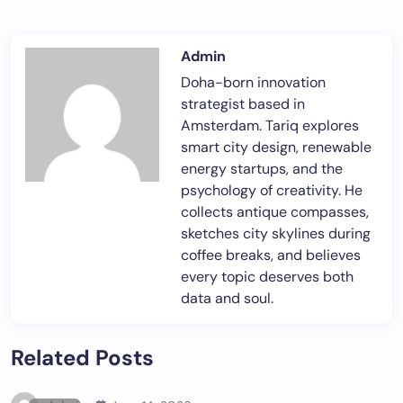
Admin
Doha-born innovation
strategist based in
Amsterdam. Tariq explores
smart city design, renewable
energy startups, and the
psychology of creativity. He
collects antique compasses,
sketches city skylines during
coffee breaks, and believes
every topic deserves both
data and soul.
Related Posts