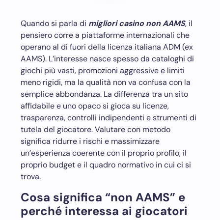
Quando si parla di
migliori casino non AAMS
, il
pensiero corre a piattaforme internazionali che
operano al di fuori della licenza italiana ADM (ex
AAMS). L’interesse nasce spesso da cataloghi di
giochi più vasti, promozioni aggressive e limiti
meno rigidi, ma la qualità non va confusa con la
semplice abbondanza. La differenza tra un sito
affidabile e uno opaco si gioca su licenze,
trasparenza, controlli indipendenti e strumenti di
tutela del giocatore. Valutare con metodo
significa ridurre i rischi e massimizzare
un’esperienza coerente con il proprio profilo, il
proprio budget e il quadro normativo in cui ci si
trova.
Cosa significa “non AAMS” e
perché interessa ai giocatori