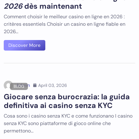
2026
dès maintenant
Comment choisir le meilleur casino en ligne en 2026 :
critères essentiels Choisir un casino en ligne fiable en
2026…
Discover More
Admin
April 03, 2026
BLOG
Giocare senza burocrazia: la guida
definitiva ai casino senza KYC
Cosa sono i casino senza KYC e come funzionano I casino
senza KYC sono piattaforme di gioco online che
permettono…