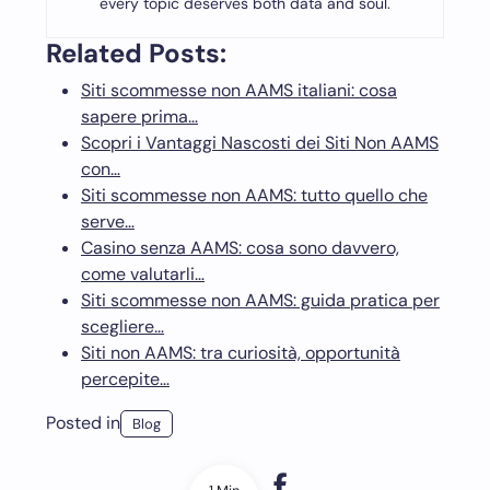
every topic deserves both data and soul.
Related Posts:
Siti scommesse non AAMS italiani: cosa
sapere prima…
Scopri i Vantaggi Nascosti dei Siti Non AAMS
con…
Siti scommesse non AAMS: tutto quello che
serve…
Casino senza AAMS: cosa sono davvero,
come valutarli…
Siti scommesse non AAMS: guida pratica per
scegliere…
Siti non AAMS: tra curiosità, opportunità
percepite…
Posted in
Blog