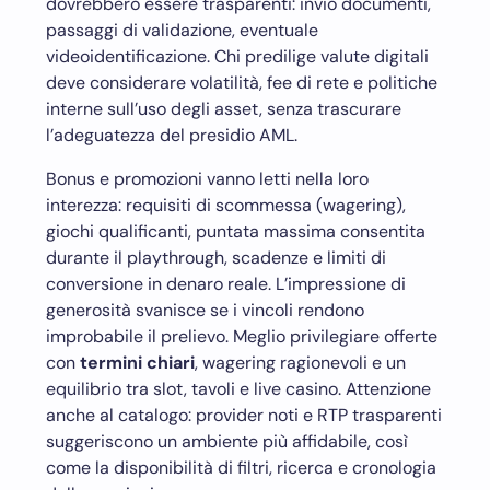
dovrebbero essere trasparenti: invio documenti,
passaggi di validazione, eventuale
videoidentificazione. Chi predilige valute digitali
deve considerare volatilità, fee di rete e politiche
interne sull’uso degli asset, senza trascurare
l’adeguatezza del presidio AML.
Bonus e promozioni vanno letti nella loro
interezza: requisiti di scommessa (wagering),
giochi qualificanti, puntata massima consentita
durante il playthrough, scadenze e limiti di
conversione in denaro reale. L’impressione di
generosità svanisce se i vincoli rendono
improbabile il prelievo. Meglio privilegiare offerte
con
termini chiari
, wagering ragionevoli e un
equilibrio tra slot, tavoli e live casino. Attenzione
anche al catalogo: provider noti e RTP trasparenti
suggeriscono un ambiente più affidabile, così
come la disponibilità di filtri, ricerca e cronologia