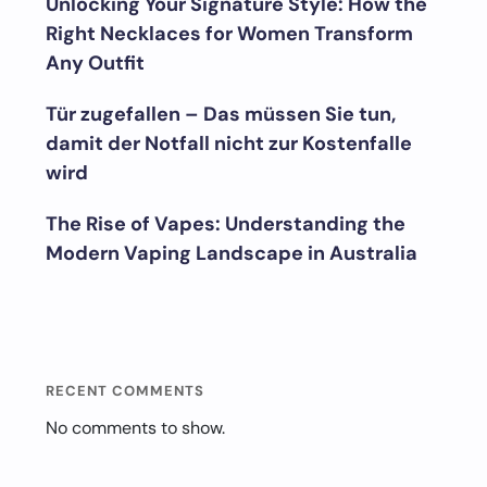
Unlocking Your Signature Style: How the
Right Necklaces for Women Transform
Any Outfit
Tür zugefallen – Das müssen Sie tun,
damit der Notfall nicht zur Kostenfalle
wird
The Rise of Vapes: Understanding the
Modern Vaping Landscape in Australia
RECENT COMMENTS
No comments to show.