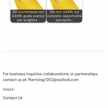
Siti scommesse non
Siti non AAMS: tra
AAMS: guida pratica
curiosità, opportunità
per scegliere…
percepite…
For business inquiries, collaborations, or partnerships,
contact us at:
Plarriving7252@outlook.com
PAGES
Contact Us