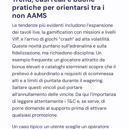
pratiche per orientarsi tra i
non AAMS
Le tendenze più evidenti includono l’espansione
dei tavoli live, la gamification con missioni e livelli
VIP, e l’arrivo di giochi “crash” ad alta volatilità.
Queste novità puntano sull’adrenalina e sulla
fidelizzazione, ma richiedono disciplina. Un
esempio frequente: un giocatore attratto da
bonus elevati e cataloghi sterminati scopre che il
prelievo è subordinato a requisiti di scommessa
alti e a limiti di puntata durante il wagering.
Saltare questi vincoli può portare
all’annullamento delle vincite. Da qui l’importanza
di leggere attentamente i T&C e, se serve, di
porre domande al supporto prima di attivare
qualsiasi promozione.
Un caso tipico: un utente sceglie un operatore