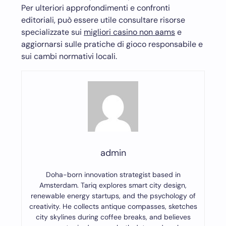
Per ulteriori approfondimenti e confronti
editoriali, può essere utile consultare risorse
specializzate sui
migliori casino non aams
e
aggiornarsi sulle pratiche di gioco responsabile e
sui cambi normativi locali.
admin
Doha-born innovation strategist based in
Amsterdam. Tariq explores smart city design,
renewable energy startups, and the psychology of
creativity. He collects antique compasses, sketches
city skylines during coffee breaks, and believes