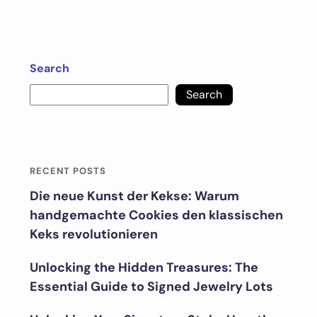
Search
Search
RECENT POSTS
Die neue Kunst der Kekse: Warum
handgemachte Cookies den klassischen
Keks revolutionieren
Unlocking the Hidden Treasures: The
Essential Guide to Signed Jewelry Lots