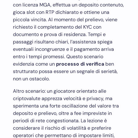
con licenza MGA, effettua un deposito contenuto,
gioca slot con RTP dichiarato e ottiene una
piccola vincita. Al momento del prelievo, viene
richiesto il completamento del KYC con
documento e prova di residenza. Tempi e
passaggi risultano chiari, l’assistenza spiega
eventuali incongruenze e il pagamento arriva
entro i tempi promessi. Questo scenario
evidenzia come un
processo di verifica
ben
strutturato possa essere un segnale di serietà,
non un ostacolo.
Altro scenario: un giocatore orientato alle
criptovalute apprezza velocità e privacy, ma
sperimenta una forte oscillazione del valore tra
deposito e prelievo, oltre a fee impreviste in
periodi di rete congestionata. La lezione è
considerare il rischio di volatilità e preferire
operatori che permettano di impostare limiti,