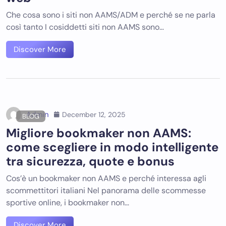
Che cosa sono i siti non AAMS/ADM e perché se ne parla
così tanto I cosiddetti siti non AAMS sono…
Discover More
Admin
December 12, 2025
BLOG
Migliore bookmaker non AAMS:
come scegliere in modo intelligente
tra sicurezza, quote e bonus
Cos’è un bookmaker non AAMS e perché interessa agli
scommettitori italiani Nel panorama delle scommesse
sportive online, i bookmaker non…
Discover More