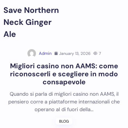
Skip
Save Northern
to
content
Neck Ginger
Ale
Admin
January 13, 2026
7
Migliori casino non AAMS: come
riconoscerli e scegliere in modo
consapevole
Quando si parla di migliori casino non AAMS, il
pensiero corre a piattaforme internazionali che
operano al di fuori della…
BLOG