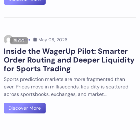
Admin
May 08, 2026
BLOG
Inside the WagerUp Pilot: Smarter
Order Routing and Deeper Liquidity
for Sports Trading
Sports prediction markets are more fragmented than
ever. Prices move in milliseconds, liquidity is scattered
across sportsbooks, exchanges, and market…
Discover More