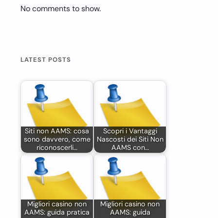
No comments to show.
LATEST POSTS
Siti non AAMS: cosa
Scopri i Vantaggi
sono davvero, come
Nascosti dei Siti Non
riconoscerli…
AAMS con…
Migliori casino non
Migliori casino non
AAMS: guida pratica
AAMS: guida