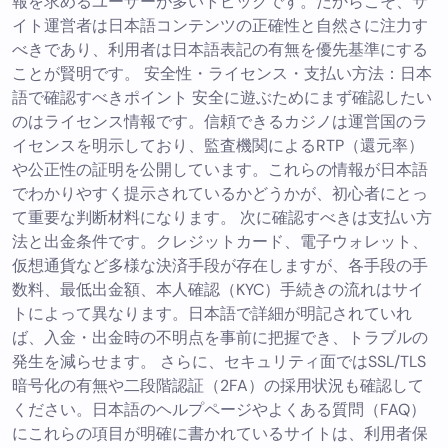
報を求めるユーザーが多いトピックです。だからこそ、サ
イト運営者は日本語コンテンツの正確性と自然さに注力す
べきであり、利用者は日本語表記の有無を優先基準にする
ことが賢明です。 安全性・ライセンス・支払い方法：日本
語で確認すべきポイント 安全に遊ぶためにまず確認したい
のはライセンス情報です。信頼できるカジノは運営国のラ
イセンスを明示しており、監査機関によるRTP（還元率）
や公正性の証明を公開しています。これらの情報が日本語
でわかりやすく提示されているかどうかが、初心者にとっ
て重要な判断材料になります。 次に確認すべきは支払い方
法と出金条件です。クレジットカード、電子ウォレット、
仮想通貨など多様な決済手段が存在しますが、各手段の手
数料、最低出金額、本人確認（KYC）手続きの流れはサイ
トによって異なります。日本語で詳細が明記されていれ
ば、入金・出金時の不明点を事前に把握でき、トラブルの
発生を減らせます。 さらに、セキュリティ面ではSSL/TLS
暗号化の有無や二段階認証（2FA）の採用状況も確認して
ください。日本語のヘルプページやよくある質問（FAQ）
にこれらの項目が明確に書かれているサイトは、利用者保