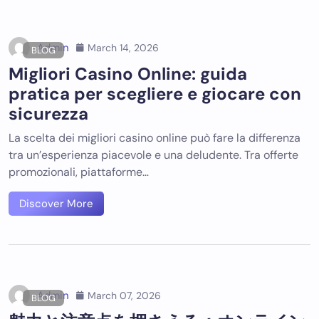
Admin
March 14, 2026
BLOG
Migliori Casino Online: guida
pratica per scegliere e giocare con
sicurezza
La scelta dei migliori casino online può fare la differenza
tra un’esperienza piacevole e una deludente. Tra offerte
promozionali, piattaforme…
Discover More
Admin
March 07, 2026
BLOG