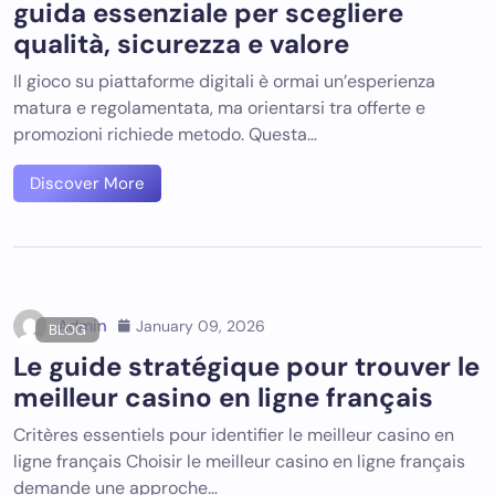
guida essenziale per scegliere
qualità, sicurezza e valore
Il gioco su piattaforme digitali è ormai un’esperienza
matura e regolamentata, ma orientarsi tra offerte e
promozioni richiede metodo. Questa…
Discover More
Admin
January 09, 2026
BLOG
Le guide stratégique pour trouver le
meilleur casino en ligne français
Critères essentiels pour identifier le meilleur casino en
ligne français Choisir le meilleur casino en ligne français
demande une approche…