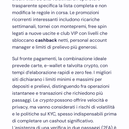
trasparente specifica la lista completa e non
modifica le regole in corsa. Le promozioni
ricorrenti interessanti includono ricariche
settimanali, tornei con montepremi, free spin
legati a nuove uscite e club VIP con livelli che
sbloccano
cashback
netti, personal account
manager e limiti di prelievo più generosi.
Sul fronte pagamenti, la combinazione ideale
prevede carte, e-wallet e talvolta crypto, con
tempi d’elaborazione rapidi e zero fee. I migliori
siti dichiarano i limiti minimi e massimi per
depositi e prelievi, distinguendo fra operazioni
istantanee e transazioni che richiedono più
passaggi. Le
crypto
possono offrire velocità e
privacy, ma vanno considerati i rischi di volatilità
e le politiche sul KYC, spesso indispensabili prima
di completare un cashout significativo.
L’esistenza di una verifica in due passaggi (2FA) è