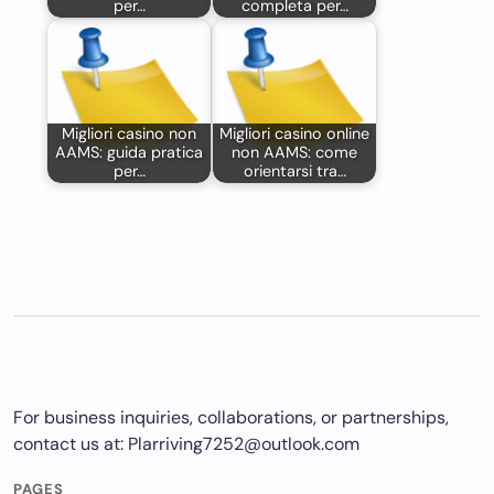
per…
completa per…
Migliori casino non
Migliori casino online
AAMS: guida pratica
non AAMS: come
per…
orientarsi tra…
For business inquiries, collaborations, or partnerships,
contact us at:
Plarriving7252@outlook.com
PAGES