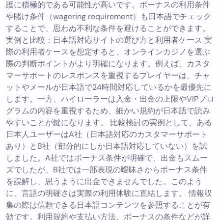
護に積極的である可能性が高いです。ボーナスの利用条件
や賭け条件（wagering requirement）も日本語でチェック
することで、思わぬ不利な条件を避けることができます。
実例と比較：日本語対応サイトの選び方と利用者ケース 実
際の利用者ケースを想定すると、オンラインカジノを選ぶ
際の判断ポイントがより明確になります。例えば、カスタ
マーサポートのレスポンスを重視するプレイヤーは、チャ
ットやメールが日本語で24時間対応しているかを最優先に
します。一方、ハイローラーは入金・出金の上限やVIPプロ
グラムの内容を重視するため、細かい規約が日本語で読み
やすいことが鍵になります。 比較検討の実例として、ある
日本人ユーザーはA社（日本語対応のカスタマーサポート
あり）とB社（部分的にしか日本語対応していない）を試
しました。A社ではボーナス条件が明確で、出金もスムー
ズでしたが、B社では一部表現の曖昧さからボーナス条件
を誤解し、思うように出金できませんでした。このよう
に、言語の明確さは実際の利用体験に直結します。 情報収
集の際は信頼できる日本語コンテンツを参照することが有
効です。利用規約や支払い方法、ボーナスの条件などが詳