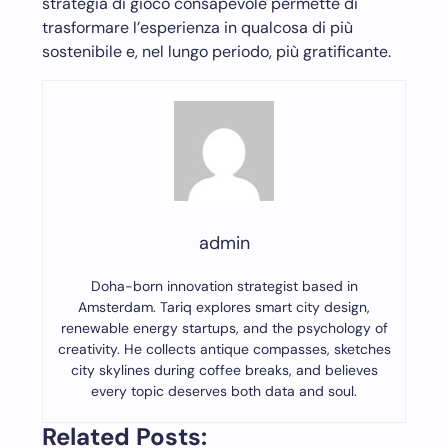
strategia di gioco consapevole permette di
trasformare l’esperienza in qualcosa di più
sostenibile e, nel lungo periodo, più gratificante.
admin
Doha-born innovation strategist based in
Amsterdam. Tariq explores smart city design,
renewable energy startups, and the psychology of
creativity. He collects antique compasses, sketches
city skylines during coffee breaks, and believes
every topic deserves both data and soul.
Related Posts: