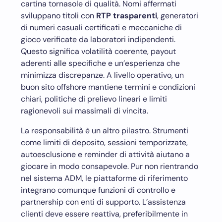
cartina tornasole di qualità. Nomi affermati
sviluppano titoli con
RTP trasparenti
, generatori
di numeri casuali certificati e meccaniche di
gioco verificate da laboratori indipendenti.
Questo significa volatilità coerente, payout
aderenti alle specifiche e un’esperienza che
minimizza discrepanze. A livello operativo, un
buon sito offshore mantiene termini e condizioni
chiari, politiche di prelievo lineari e limiti
ragionevoli sui massimali di vincita.
La responsabilità è un altro pilastro. Strumenti
come limiti di deposito, sessioni temporizzate,
autoesclusione e reminder di attività aiutano a
giocare in modo consapevole. Pur non rientrando
nel sistema ADM, le piattaforme di riferimento
integrano comunque funzioni di controllo e
partnership con enti di supporto. L’assistenza
clienti deve essere reattiva, preferibilmente in