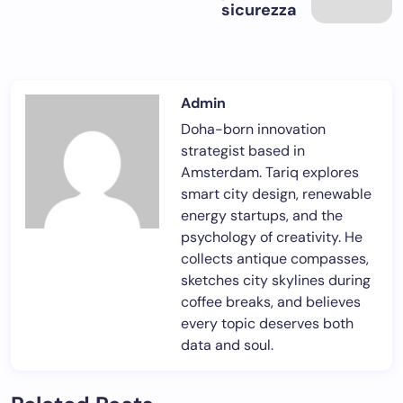
sicurezza
Admin
Doha-born innovation
strategist based in
Amsterdam. Tariq explores
smart city design, renewable
energy startups, and the
psychology of creativity. He
collects antique compasses,
sketches city skylines during
coffee breaks, and believes
every topic deserves both
data and soul.