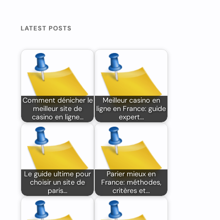
LATEST POSTS
Comment dénicher le
Meilleur casino en
meilleur site de
ligne en France: guide
casino en ligne…
expert…
Le guide ultime pour
Parier mieux en
choisir un site de
France: méthodes,
paris…
critères et…