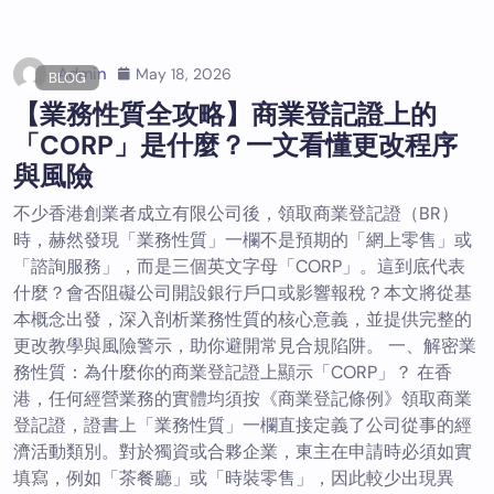
Admin
May 18, 2026
BLOG
【業務性質全攻略】商業登記證上的
「CORP」是什麼？一文看懂更改程序
與風險
不少香港創業者成立有限公司後，領取商業登記證（BR）
時，赫然發現「業務性質」一欄不是預期的「網上零售」或
「諮詢服務」，而是三個英文字母「CORP」。這到底代表
什麼？會否阻礙公司開設銀行戶口或影響報稅？本文將從基
本概念出發，深入剖析業務性質的核心意義，並提供完整的
更改教學與風險警示，助你避開常見合規陷阱。 一、解密業
務性質：為什麼你的商業登記證上顯示「CORP」？ 在香
港，任何經營業務的實體均須按《商業登記條例》領取商業
登記證，證書上「業務性質」一欄直接定義了公司從事的經
濟活動類別。對於獨資或合夥企業，東主在申請時必須如實
填寫，例如「茶餐廳」或「時裝零售」，因此較少出現異