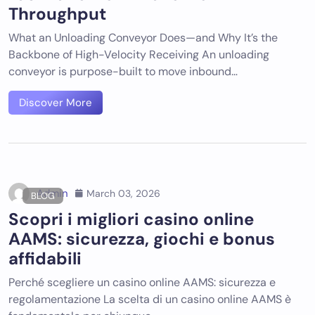
Throughput
What an Unloading Conveyor Does—and Why It’s the
Backbone of High-Velocity Receiving An unloading
conveyor is purpose-built to move inbound…
Discover More
Admin
March 03, 2026
BLOG
Scopri i migliori casino online
AAMS: sicurezza, giochi e bonus
affidabili
Perché scegliere un casino online AAMS: sicurezza e
regolamentazione La scelta di un casino online AAMS è