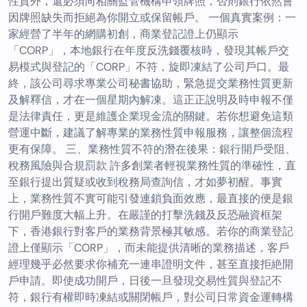
性質外，還必須向相關監管機構申領牌照，否則銀行依然會
因牌照缺失而拒絕為你開立或保留帳戶。 一個真實案例：一
家經營了半年的網購初創，商業登記證上仍顯示
「CORP」，本地銀行在年度反洗錢覆核時，發現其帳戶交
易模式與登記的「CORP」不符，旋即凍結了公司戶口。最
終，該公司尋求專業公司秘書協助，緊急提交業務性質更新
及解釋信，才在一個星期內解凍。這正正說明及時申報不僅
是法律責任，更是維護企業現金流的關鍵。若你想避免這類
營運中斷，建議了解專業的業務性質申報服務，讓整個流程
更有保障。 三、業務性質不符的潛在後果：銀行開戶受阻、
稅務風險與合規罰款 許多創業者輕視業務性質的準確性，直
至銀行提出質疑或收到稅務局查詢信，才如夢初醒。事實
上，業務性質不實可能引發連鎖負面效應，最直接的便是銀
行開戶難度大幅上升。在嚴謹的打擊洗錢及反恐融資框架
下，香港銀行對客戶的業務背景極其敏感。若你的商業登記
證上僅顯示「CORP」，而未能提供清晰的業務描述，客戶
經理幾乎必然要求你補充一連串證明文件，甚至直接拒絶開
戶申請。即使成功開戶，日後一旦發現交易性質與登記不
符，銀行有權即時凍結或關閉帳戶，對公司日常資金運轉構