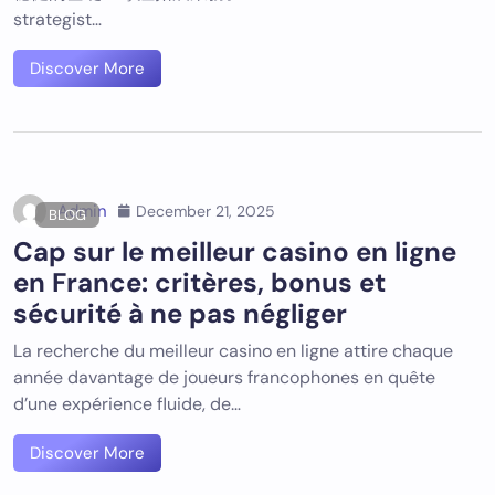
strategist…
Discover More
Admin
December 21, 2025
BLOG
Cap sur le meilleur casino en ligne
en France: critères, bonus et
sécurité à ne pas négliger
La recherche du meilleur casino en ligne attire chaque
année davantage de joueurs francophones en quête
d’une expérience fluide, de…
Discover More