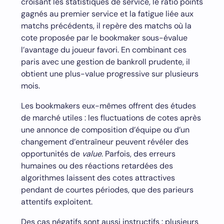
croisant les statistiques de service, le ratio points
gagnés au premier service et la fatigue liée aux
matchs précédents, il repère des matchs où la
cote proposée par le bookmaker sous-évalue
l’avantage du joueur favori. En combinant ces
paris avec une gestion de bankroll prudente, il
obtient une plus-value progressive sur plusieurs
mois.
Les bookmakers eux-mêmes offrent des études
de marché utiles : les fluctuations de cotes après
une annonce de composition d’équipe ou d’un
changement d’entraîneur peuvent révéler des
opportunités de
value
. Parfois, des erreurs
humaines ou des réactions retardées des
algorithmes laissent des cotes attractives
pendant de courtes périodes, que des parieurs
attentifs exploitent.
Des cas négatifs sont aussi instructifs : plusieurs