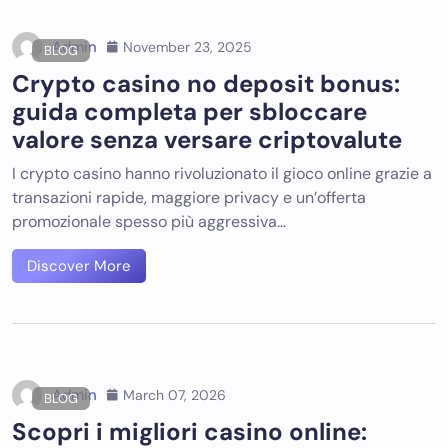
Admin
November 23, 2025
BLOG
Crypto casino no deposit bonus:
guida completa per sbloccare
valore senza versare criptovalute
I crypto casino hanno rivoluzionato il gioco online grazie a
transazioni rapide, maggiore privacy e un’offerta
promozionale spesso più aggressiva…
Discover More
Admin
March 07, 2026
BLOG
Scopri i migliori casino online: