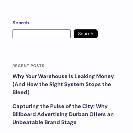
Search
Search
RECENT POSTS
Why Your Warehouse Is Leaking Money
(And How the Right System Stops the
Bleed)
Capturing the Pulse of the City: Why
Billboard Advertising Durban Offers an
Unbeatable Brand Stage