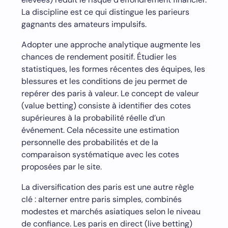
La discipline est ce qui distingue les parieurs
gagnants des amateurs impulsifs.
Adopter une approche analytique augmente les
chances de rendement positif. Étudier les
statistiques, les formes récentes des équipes, les
blessures et les conditions de jeu permet de
repérer des paris à valeur. Le concept de valeur
(value betting) consiste à identifier des cotes
supérieures à la probabilité réelle d’un
événement. Cela nécessite une estimation
personnelle des probabilités et de la
comparaison systématique avec les cotes
proposées par le site.
La diversification des paris est une autre règle
clé : alterner entre paris simples, combinés
modestes et marchés asiatiques selon le niveau
de confiance. Les paris en direct (live betting)