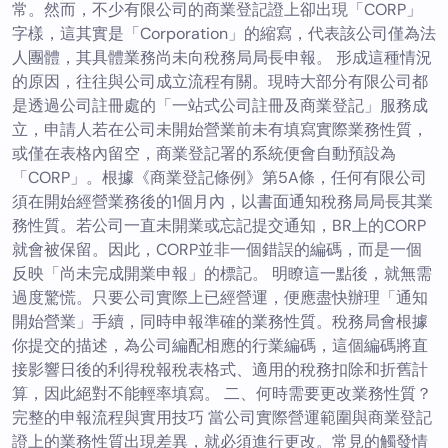
常。然而，不少有限公司的商業登記證上卻出現「CORP」
字樣，這其實是「Corporation」的縮寫，代表該公司僅為法
人團體，其具體業務尚未向稅務局局長申報。 形成這種情況
的原因，往往與公司成立流程有關。現時大部分有限公司都
是透過公司註冊處的「一站式公司註冊及商業登記」服務成
立，申請人若在公司未開始營業前未有填寫實際業務性質，
或僅在表格內留空，商業登記署的系統便會自動預設為
「CORP」。根據《商業登記條例》第5A條，任何有限公司
須在開始經營業務後的1個月內，以書面通知稅務局局長其業
務性質。若公司一直未開業或忘記提交通知，BR上的CORP
就會被保留。因此，CORP並非一個錯誤的編碼，而是一個
反映「尚未完成開業申報」的標記。 明瞭這一點後，就無需
過度驚慌。只要公司實際上已經營運，便應盡快辦理「通知
開始營業」手續，同時申報準確的業務性質。稅務局會根據
你提交的描述，為公司編配相應的行業編碼，這個編碼將直
接影響日後的利得稅報稅表格式、適用的稅務扣除和折舊計
算，因此絕對不能輕率填寫。 二、何時需要更改業務性質？
完整的申報流程與實用技巧 當公司實際營運範圍與商業登記
證上的業務性質出現差異，就必須進行更改。常見的觸發情