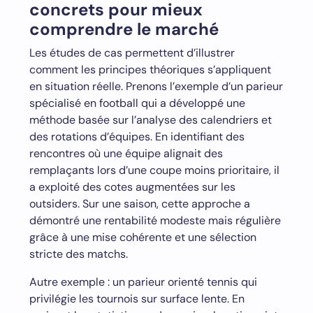
concrets pour mieux
comprendre le marché
Les études de cas permettent d’illustrer
comment les principes théoriques s’appliquent
en situation réelle. Prenons l’exemple d’un parieur
spécialisé en football qui a développé une
méthode basée sur l’analyse des calendriers et
des rotations d’équipes. En identifiant des
rencontres où une équipe alignait des
remplaçants lors d’une coupe moins prioritaire, il
a exploité des cotes augmentées sur les
outsiders. Sur une saison, cette approche a
démontré une rentabilité modeste mais régulière
grâce à une mise cohérente et une sélection
stricte des matchs.
Autre exemple : un parieur orienté tennis qui
privilégie les tournois sur surface lente. En