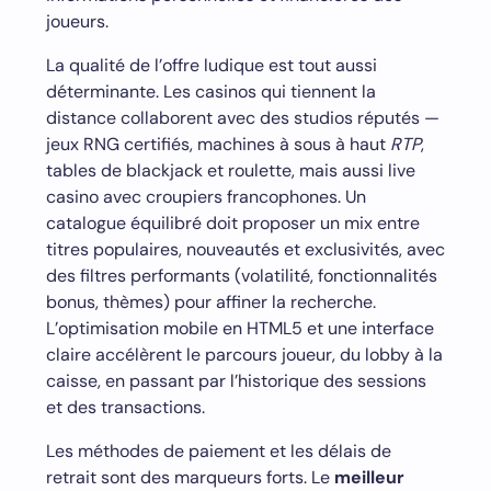
joueurs.
La qualité de l’offre ludique est tout aussi
déterminante. Les casinos qui tiennent la
distance collaborent avec des studios réputés —
jeux RNG certifiés, machines à sous à haut
RTP
,
tables de blackjack et roulette, mais aussi live
casino avec croupiers francophones. Un
catalogue équilibré doit proposer un mix entre
titres populaires, nouveautés et exclusivités, avec
des filtres performants (volatilité, fonctionnalités
bonus, thèmes) pour affiner la recherche.
L’optimisation mobile en HTML5 et une interface
claire accélèrent le parcours joueur, du lobby à la
caisse, en passant par l’historique des sessions
et des transactions.
Les méthodes de paiement et les délais de
retrait sont des marqueurs forts. Le
meilleur