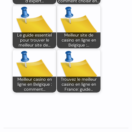
d’expert…
comment choisir en…
Le guide essentiel
Meilleur site de
pour trouver le
casino en ligne en
meilleur site de…
Belgique :…
Meilleur casino en
Trouvez le meilleur
ligne en Belgique :
casino en ligne en
comment…
France: guide…