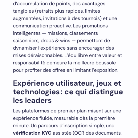
d’accumulation de points, des avantages
tangibles (retraits plus rapides, limites
augmentées, invitations à des tournois) et une
communication proactive. Les promotions
intelligentes — missions, classements
saisonniers, drops & wins — permettent de
dynamiser l’expérience sans encourager des
mises déraisonnables. L’équilibre entre valeur et
responsabilité demeure la meilleure boussole
pour profiter des offres en limitant l’exposition.
Expérience utilisateur, jeux et
technologies : ce qui distingue
les leaders
Les plateformes de premier plan misent sur une
expérience fluide, mesurable dès la première
minute. Un parcours d’inscription simple, une
vérification KYC
assistée (OCR des documents,