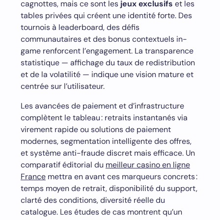
cagnottes, mais ce sont les
jeux exclusifs
et les
tables privées qui créent une identité forte. Des
tournois à leaderboard, des défis
communautaires et des bonus contextuels in-
game renforcent l’engagement. La transparence
statistique — affichage du taux de redistribution
et de la volatilité — indique une vision mature et
centrée sur l’utilisateur.
Les avancées de paiement et d’infrastructure
complètent le tableau : retraits instantanés via
virement rapide ou solutions de paiement
modernes, segmentation intelligente des offres,
et système anti-fraude discret mais efficace. Un
comparatif éditorial du
meilleur casino en ligne
France
mettra en avant ces marqueurs concrets :
temps moyen de retrait, disponibilité du support,
clarté des conditions, diversité réelle du
catalogue. Les études de cas montrent qu’un