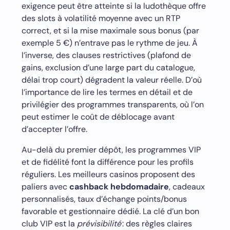
exigence peut être atteinte si la ludothèque offre
des slots à volatilité moyenne avec un RTP
correct, et si la mise maximale sous bonus (par
exemple 5 €) n’entrave pas le rythme de jeu. À
l’inverse, des clauses restrictives (plafond de
gains, exclusion d’une large part du catalogue,
délai trop court) dégradent la valeur réelle. D’où
l’importance de lire les termes en détail et de
privilégier des programmes transparents, où l’on
peut estimer le coût de déblocage avant
d’accepter l’offre.
Au-delà du premier dépôt, les programmes VIP
et de fidélité font la différence pour les profils
réguliers. Les meilleurs casinos proposent des
paliers avec
cashback hebdomadaire
, cadeaux
personnalisés, taux d’échange points/bonus
favorable et gestionnaire dédié. La clé d’un bon
club VIP est la
prévisibilité
: des règles claires