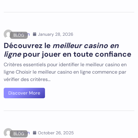
Admin
January 28, 2026
BLOG
Découvrez le
meilleur casino en
ligne
pour jouer en toute confiance
Critères essentiels pour identifier le meilleur casino en
ligne Choisir le meilleur casino en ligne commence par
vérifier des critères…
Discover More
Admin
October 26, 2025
BLOG