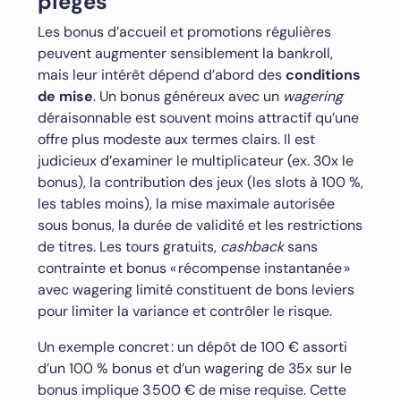
pièges
Les bonus d’accueil et promotions régulières
peuvent augmenter sensiblement la bankroll,
mais leur intérêt dépend d’abord des
conditions
de mise
. Un bonus généreux avec un
wagering
déraisonnable est souvent moins attractif qu’une
offre plus modeste aux termes clairs. Il est
judicieux d’examiner le multiplicateur (ex. 30x le
bonus), la contribution des jeux (les slots à 100 %,
les tables moins), la mise maximale autorisée
sous bonus, la durée de validité et les restrictions
de titres. Les tours gratuits,
cashback
sans
contrainte et bonus « récompense instantanée »
avec wagering limité constituent de bons leviers
pour limiter la variance et contrôler le risque.
Un exemple concret : un dépôt de 100 € assorti
d’un 100 % bonus et d’un wagering de 35x sur le
bonus implique 3 500 € de mise requise. Cette