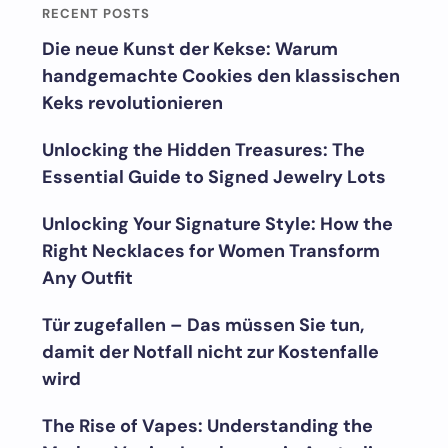
RECENT POSTS
Die neue Kunst der Kekse: Warum
handgemachte Cookies den klassischen
Keks revolutionieren
Unlocking the Hidden Treasures: The
Essential Guide to Signed Jewelry Lots
Unlocking Your Signature Style: How the
Right Necklaces for Women Transform
Any Outfit
Tür zugefallen – Das müssen Sie tun,
damit der Notfall nicht zur Kostenfalle
wird
The Rise of Vapes: Understanding the