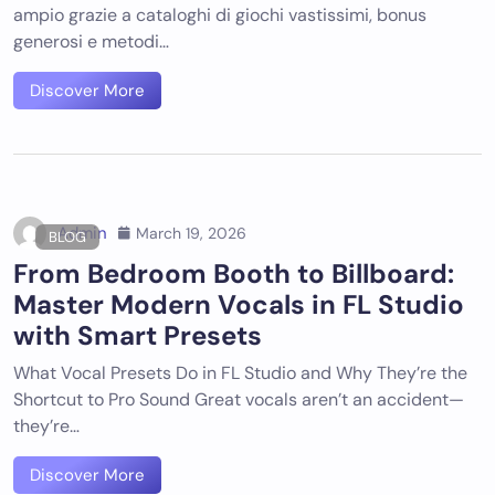
ampio grazie a cataloghi di giochi vastissimi, bonus
generosi e metodi…
Discover More
Admin
March 19, 2026
BLOG
From Bedroom Booth to Billboard:
Master Modern Vocals in FL Studio
with Smart Presets
What Vocal Presets Do in FL Studio and Why They’re the
Shortcut to Pro Sound Great vocals aren’t an accident—
they’re…
Discover More