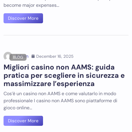
become major expenses…
Discover More
Admin
December 16, 2025
BLOG
Migliori casino non AAMS: guida
pratica per scegliere in sicurezza e
massimizzare l’esperienza
Cos’è un casino non AAMS e come valutarlo in modo
professionale I casino non AAMS sono piattaforme di
gioco online…
Discover More