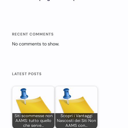
RECENT COMMENTS
No comments to show.
LATEST POSTS
Siti scommesse non
Scopri i Vantaggi
AAMS: tutto quello
Nascosti dei Siti Non
che serve…
AAMS con…