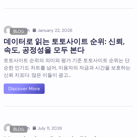
Admin
January 22, 2026
BLOG
데이터로 읽는 토토사이트 순위: 신뢰,
속도, 공정성을 모두 본다
토토사이트 순위의 의미와 평가 기준 토토사이트 순위는 단
순한 인기도 차트를 넘어, 이용자의 자금과 시간을 보호하는
신뢰 지표다. 많은 이들이 광고…
Discover More
Admin
July 11, 2026
BLOG