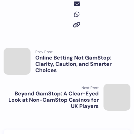
Prev Post
Online Betting Not GamStop:
Clarity, Caution, and Smarter
Choices
Next Post
Beyond GamStop: A Clear-Eyed
Look at Non-GamStop Casinos for
UK Players