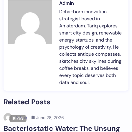
Admin
Doha-born innovation
strategist based in
Amsterdam. Tariq explores
smart city design, renewable
energy startups, and the
psychology of creativity. He
collects antique compasses,
sketches city skylines during
coffee breaks, and believes
every topic deserves both
data and soul.
Related Posts
Admin
June 28, 2026
BLOG
Bacteriostatic Water: The Unsung