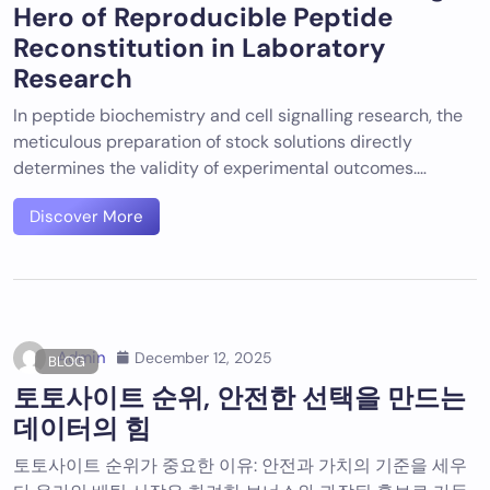
Hero of Reproducible Peptide
Reconstitution in Laboratory
Research
In peptide biochemistry and cell signalling research, the
meticulous preparation of stock solutions directly
determines the validity of experimental outcomes.…
Discover More
Admin
December 12, 2025
BLOG
토토사이트 순위, 안전한 선택을 만드는
데이터의 힘
토토사이트 순위가 중요한 이유: 안전과 가치의 기준을 세우