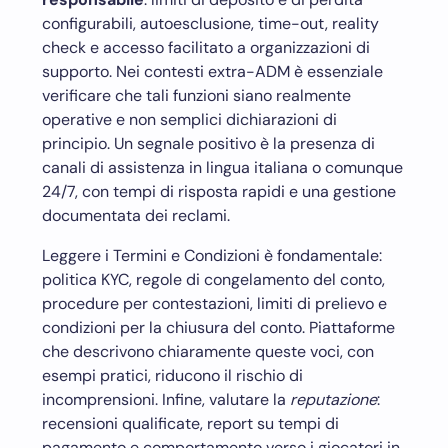
configurabili, autoesclusione, time-out, reality
check e accesso facilitato a organizzazioni di
supporto. Nei contesti extra-ADM è essenziale
verificare che tali funzioni siano realmente
operative e non semplici dichiarazioni di
principio. Un segnale positivo è la presenza di
canali di assistenza in lingua italiana o comunque
24/7, con tempi di risposta rapidi e una gestione
documentata dei reclami.
Leggere i Termini e Condizioni è fondamentale:
politica KYC, regole di congelamento del conto,
procedure per contestazioni, limiti di prelievo e
condizioni per la chiusura del conto. Piattaforme
che descrivono chiaramente queste voci, con
esempi pratici, riducono il rischio di
incomprensioni. Infine, valutare la
reputazione
:
recensioni qualificate, report su tempi di
pagamento e comportamento verso i giocatori in