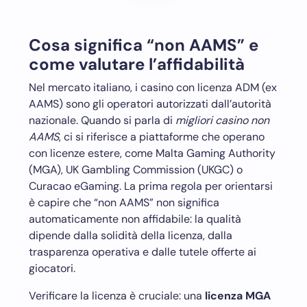
Cosa significa “non AAMS” e
come valutare l’affidabilità
Nel mercato italiano, i casino con licenza ADM (ex
AAMS) sono gli operatori autorizzati dall’autorità
nazionale. Quando si parla di
migliori casino non
AAMS
, ci si riferisce a piattaforme che operano
con licenze estere, come Malta Gaming Authority
(MGA), UK Gambling Commission (UKGC) o
Curacao eGaming. La prima regola per orientarsi
è capire che “non AAMS” non significa
automaticamente non affidabile: la qualità
dipende dalla solidità della licenza, dalla
trasparenza operativa e dalle tutele offerte ai
giocatori.
Verificare la licenza è cruciale: una
licenza MGA