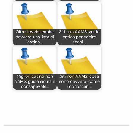
Oltre l’ovvio: capire
Siti non AAMS: guida
davvero una lista di
critica per capire
casino…
rischi,…
Migliori casino non
Siti non AAMS: cosa
AAMS: guida sicura e
sono davvero, come
consapevole…
riconoscerli…