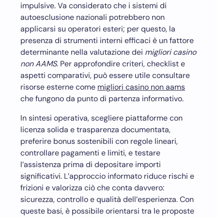
impulsive. Va considerato che i sistemi di
autoesclusione nazionali potrebbero non
applicarsi su operatori esteri; per questo, la
presenza di strumenti interni efficaci è un fattore
determinante nella valutazione dei
migliori casino
non AAMS
. Per approfondire criteri, checklist e
aspetti comparativi, può essere utile consultare
risorse esterne come
migliori casino non aams
che fungono da punto di partenza informativo.
In sintesi operativa, scegliere piattaforme con
licenza solida e trasparenza documentata,
preferire bonus sostenibili con regole lineari,
controllare pagamenti e limiti, e testare
l’assistenza prima di depositare importi
significativi. L’approccio informato riduce rischi e
frizioni e valorizza ciò che conta davvero:
sicurezza, controllo e qualità dell’esperienza. Con
queste basi, è possibile orientarsi tra le proposte