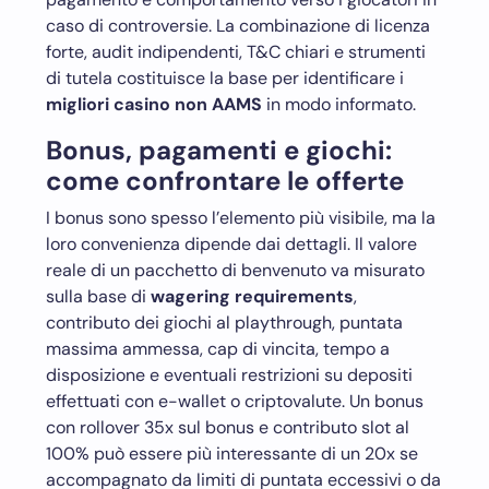
caso di controversie. La combinazione di licenza
forte, audit indipendenti, T&C chiari e strumenti
di tutela costituisce la base per identificare i
migliori casino non AAMS
in modo informato.
Bonus, pagamenti e giochi:
come confrontare le offerte
I bonus sono spesso l’elemento più visibile, ma la
loro convenienza dipende dai dettagli. Il valore
reale di un pacchetto di benvenuto va misurato
sulla base di
wagering requirements
,
contributo dei giochi al playthrough, puntata
massima ammessa, cap di vincita, tempo a
disposizione e eventuali restrizioni su depositi
effettuati con e-wallet o criptovalute. Un bonus
con rollover 35x sul bonus e contributo slot al
100% può essere più interessante di un 20x se
accompagnato da limiti di puntata eccessivi o da