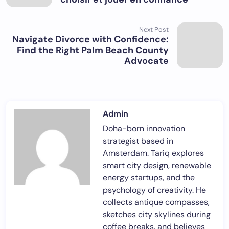
Next Post
Navigate Divorce with Confidence:
Find the Right Palm Beach County
Advocate
Admin
Doha-born innovation
strategist based in
Amsterdam. Tariq explores
smart city design, renewable
energy startups, and the
psychology of creativity. He
collects antique compasses,
sketches city skylines during
coffee breaks, and believes