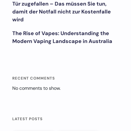
Tür zugefallen – Das müssen Sie tun,
damit der Notfall nicht zur Kostenfalle
wird
The Rise of Vapes: Understanding the
Modern Vaping Landscape in Australia
RECENT COMMENTS
No comments to show.
LATEST POSTS