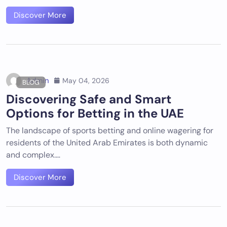
Discover More
Admin
May 04, 2026
BLOG
Discovering Safe and Smart
Options for Betting in the UAE
The landscape of sports betting and online wagering for
residents of the United Arab Emirates is both dynamic
and complex.…
Discover More