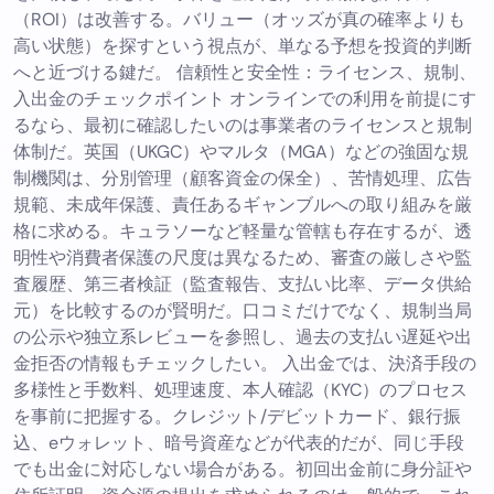
（ROI）は改善する。バリュー（オッズが真の確率よりも
高い状態）を探すという視点が、単なる予想を投資的判断
へと近づける鍵だ。 信頼性と安全性：ライセンス、規制、
入出金のチェックポイント オンラインでの利用を前提にす
るなら、最初に確認したいのは事業者のライセンスと規制
体制だ。英国（UKGC）やマルタ（MGA）などの強固な規
制機関は、分別管理（顧客資金の保全）、苦情処理、広告
規範、未成年保護、責任あるギャンブルへの取り組みを厳
格に求める。キュラソーなど軽量な管轄も存在するが、透
明性や消費者保護の尺度は異なるため、審査の厳しさや監
査履歴、第三者検証（監査報告、支払い比率、データ供給
元）を比較するのが賢明だ。口コミだけでなく、規制当局
の公示や独立系レビューを参照し、過去の支払い遅延や出
金拒否の情報もチェックしたい。 入出金では、決済手段の
多様性と手数料、処理速度、本人確認（KYC）のプロセス
を事前に把握する。クレジット/デビットカード、銀行振
込、eウォレット、暗号資産などが代表的だが、同じ手段
でも出金に対応しない場合がある。初回出金前に身分証や