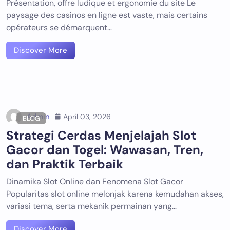
Présentation, offre ludique et ergonomie du site Le
paysage des casinos en ligne est vaste, mais certains
opérateurs se démarquent…
Discover More
Admin
April 03, 2026
BLOG
Strategi Cerdas Menjelajah Slot
Gacor dan Togel: Wawasan, Tren,
dan Praktik Terbaik
Dinamika Slot Online dan Fenomena Slot Gacor
Popularitas slot online melonjak karena kemudahan akses,
variasi tema, serta mekanik permainan yang…
Discover More