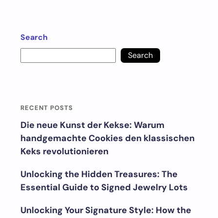
Search
Search
RECENT POSTS
Die neue Kunst der Kekse: Warum
handgemachte Cookies den klassischen
Keks revolutionieren
Unlocking the Hidden Treasures: The
Essential Guide to Signed Jewelry Lots
Unlocking Your Signature Style: How the