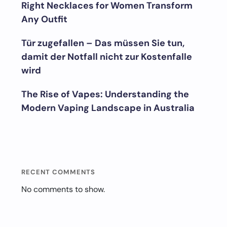
Right Necklaces for Women Transform
Any Outfit
Tür zugefallen – Das müssen Sie tun,
damit der Notfall nicht zur Kostenfalle
wird
The Rise of Vapes: Understanding the
Modern Vaping Landscape in Australia
RECENT COMMENTS
No comments to show.