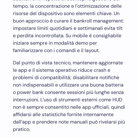
tempo, la concentrazione e l’ottimizzazione delle
risorse del dispositivo sono elementi chiave. Un
buon approccio è curare il bankroll management:
impostare limiti quotidiani e settimanali evita tilt
e perdita incontrollata. Su mobile è consigliabile
iniziare sempre in modalità demo per
familiarizzare con i comandi e il layout.
Dal punto di vista tecnico, mantenere aggiornate
le app e il sistema operativo riduce crash e
problemi di compatibilità; disabilitare notifiche
non indispensabili e utilizzare una buona batteria
o power bank consente sessioni più lunghe senza
interruzioni. L’uso di strumenti esterni come HUD
non è sempre consentito nelle app ufficiali, quindi
affidarsi alle statistiche fornite internamente
dall’app e prendere note manuali può rivelarsi più
pratico.