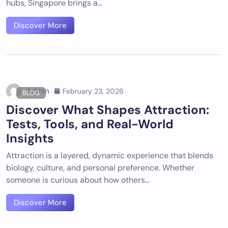
hubs, Singapore brings a…
Discover More
Admin
February 23, 2026
BLOG
Discover What Shapes Attraction:
Tests, Tools, and Real-World
Insights
Attraction is a layered, dynamic experience that blends
biology, culture, and personal preference. Whether
someone is curious about how others…
Discover More