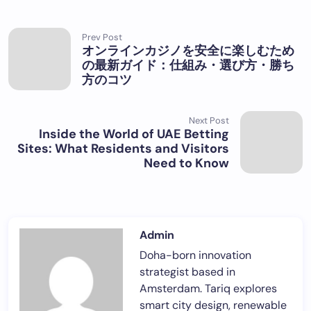
Prev Post
オンラインカジノを安全に楽しむため
の最新ガイド：仕組み・選び方・勝ち
方のコツ
Next Post
Inside the World of UAE Betting
Sites: What Residents and Visitors
Need to Know
Admin
Doha-born innovation
strategist based in
Amsterdam. Tariq explores
smart city design, renewable