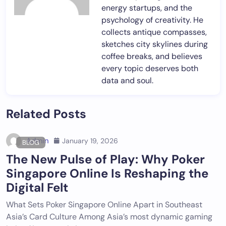
energy startups, and the
psychology of creativity. He
collects antique compasses,
sketches city skylines during
coffee breaks, and believes
every topic deserves both
data and soul.
Related Posts
Admin
January 19, 2026
BLOG
The New Pulse of Play: Why Poker
Singapore Online Is Reshaping the
Digital Felt
What Sets Poker Singapore Online Apart in Southeast
Asia’s Card Culture Among Asia’s most dynamic gaming