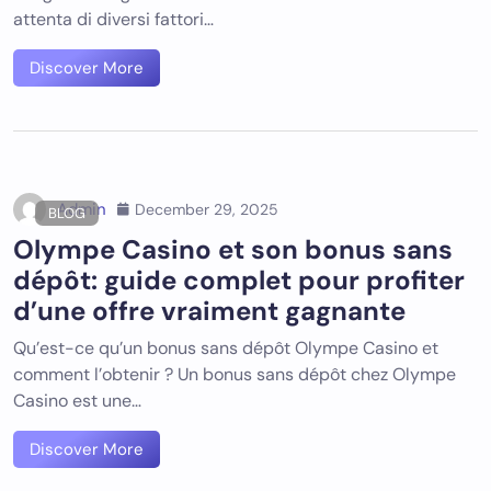
attenta di diversi fattori…
Discover More
Admin
December 29, 2025
BLOG
Olympe Casino et son bonus sans
dépôt: guide complet pour profiter
d’une offre vraiment gagnante
Qu’est-ce qu’un bonus sans dépôt Olympe Casino et
comment l’obtenir ? Un bonus sans dépôt chez Olympe
Casino est une…
Discover More