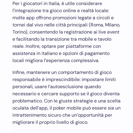
Per i giocatori in Italia, è utile considerare
l’integrazione tra gioco online e realtà locale:
molte app offrono promozioni legate a circoli e
tornei dal vivo nelle città principali (Roma, Milano,
Torino), consentendo la registrazione ai live event
e facilitando la transizione tra mobile e tavolo
reale. Inoltre, optare per piattaforme con
assistenza in italiano e opzioni di pagamento
locali migliora l’esperienza complessiva.
Infine, mantenere un comportamento di gioco
responsabile è imprescindibile: impostare limiti
personali, usare l’autoesclusione quando
necessario e cercare supporto se il gioco diventa
problematico. Con le giuste strategie e una scelta
oculata dell’app, il poker mobile può essere sia un
intrattenimento sicuro che un’opportunità per
migliorare il proprio livello di gioco.