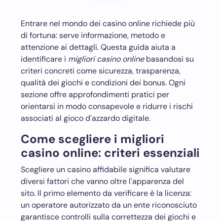
Entrare nel mondo dei casino online richiede più
di fortuna: serve informazione, metodo e
attenzione ai dettagli. Questa guida aiuta a
identificare i
migliori casino online
basandosi su
criteri concreti come sicurezza, trasparenza,
qualità dei giochi e condizioni dei bonus. Ogni
sezione offre approfondimenti pratici per
orientarsi in modo consapevole e ridurre i rischi
associati al gioco d'azzardo digitale.
Come scegliere i migliori
casino online: criteri essenziali
Scegliere un casino affidabile significa valutare
diversi fattori che vanno oltre l'apparenza del
sito. Il primo elemento da verificare è la licenza:
un operatore autorizzato da un ente riconosciuto
garantisce controlli sulla correttezza dei giochi e