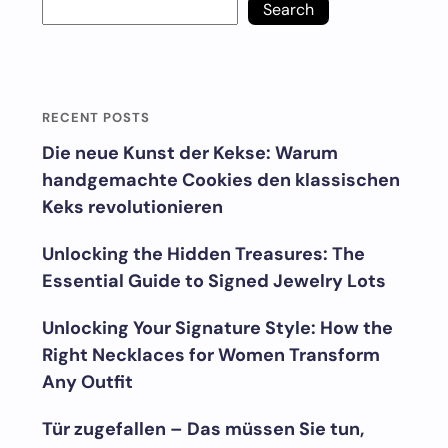
Search
RECENT POSTS
Die neue Kunst der Kekse: Warum
handgemachte Cookies den klassischen
Keks revolutionieren
Unlocking the Hidden Treasures: The
Essential Guide to Signed Jewelry Lots
Unlocking Your Signature Style: How the
Right Necklaces for Women Transform
Any Outfit
Tür zugefallen – Das müssen Sie tun,