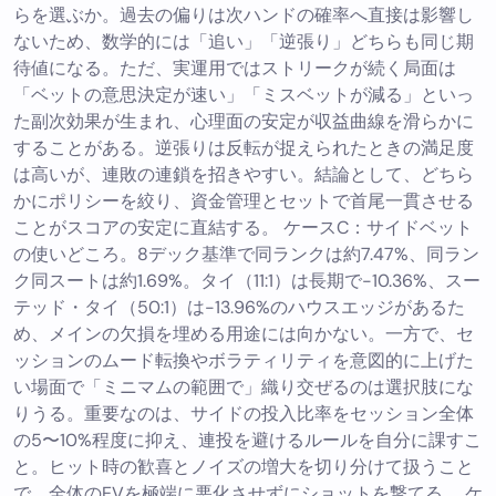
らを選ぶか。過去の偏りは次ハンドの確率へ直接は影響し
ないため、数学的には「追い」「逆張り」どちらも同じ期
待値になる。ただ、実運用ではストリークが続く局面は
「ベットの意思決定が速い」「ミスベットが減る」といっ
た副次効果が生まれ、心理面の安定が収益曲線を滑らかに
することがある。逆張りは反転が捉えられたときの満足度
は高いが、連敗の連鎖を招きやすい。結論として、どちら
かにポリシーを絞り、資金管理とセットで首尾一貫させる
ことがスコアの安定に直結する。 ケースC：サイドベット
の使いどころ。8デック基準で同ランクは約7.47%、同ラン
ク同スートは約1.69%。タイ（11:1）は長期で-10.36%、スー
テッド・タイ（50:1）は-13.96%のハウスエッジがあるた
め、メインの欠損を埋める用途には向かない。一方で、セ
ッションのムード転換やボラティリティを意図的に上げた
い場面で「ミニマムの範囲で」織り交ぜるのは選択肢にな
りうる。重要なのは、サイドの投入比率をセッション全体
の5〜10%程度に抑え、連投を避けるルールを自分に課すこ
と。ヒット時の歓喜とノイズの増大を切り分けて扱うこと
で、全体のEVを極端に悪化させずにショットを撃てる。 ケ