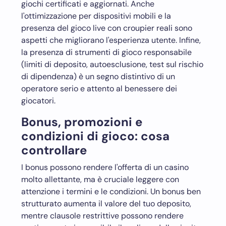
giochi certificati e aggiornati. Anche
l'ottimizzazione per dispositivi mobili e la
presenza del gioco live con croupier reali sono
aspetti che migliorano l'esperienza utente. Infine,
la presenza di strumenti di gioco responsabile
(limiti di deposito, autoesclusione, test sul rischio
di dipendenza) è un segno distintivo di un
operatore serio e attento al benessere dei
giocatori.
Bonus, promozioni e
condizioni di gioco: cosa
controllare
I bonus possono rendere l'offerta di un casino
molto allettante, ma è cruciale leggere con
attenzione i termini e le condizioni. Un bonus ben
strutturato aumenta il valore del tuo deposito,
mentre clausole restrittive possono rendere