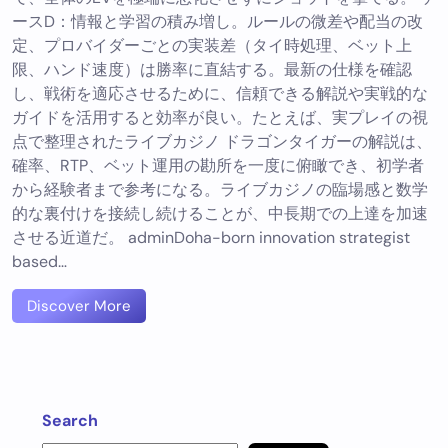
ースD：情報と学習の積み増し。ルールの微差や配当の改
定、プロバイダーごとの実装差（タイ時処理、ベット上
限、ハンド速度）は勝率に直結する。最新の仕様を確認
し、戦術を適応させるために、信頼できる解説や実戦的な
ガイドを活用すると効率が良い。たとえば、実プレイの視
点で整理されたライブカジノ ドラゴンタイガーの解説は、
確率、RTP、ベット運用の勘所を一度に俯瞰でき、初学者
から経験者まで参考になる。ライブカジノの臨場感と数学
的な裏付けを接続し続けることが、中長期での上達を加速
させる近道だ。 adminDoha-born innovation strategist
based…
Discover More
Search