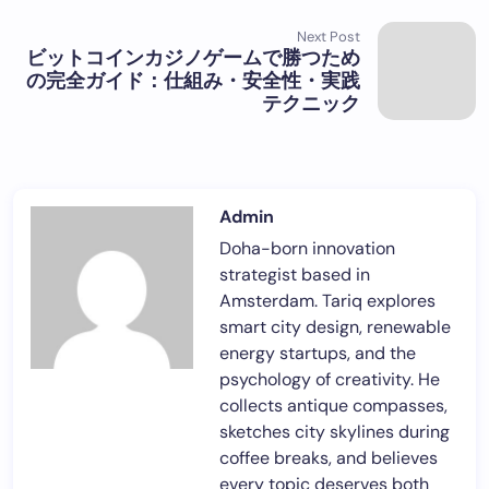
Next Post
ビットコインカジノゲームで勝つため
の完全ガイド：仕組み・安全性・実践
テクニック
Admin
Doha-born innovation
strategist based in
Amsterdam. Tariq explores
smart city design, renewable
energy startups, and the
psychology of creativity. He
collects antique compasses,
sketches city skylines during
coffee breaks, and believes
every topic deserves both