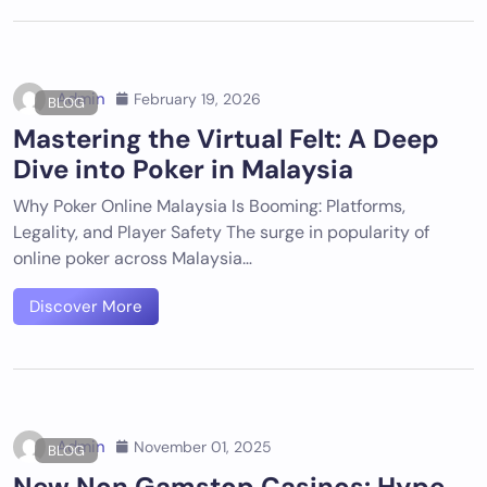
Admin
February 19, 2026
BLOG
Mastering the Virtual Felt: A Deep
Dive into Poker in Malaysia
Why Poker Online Malaysia Is Booming: Platforms,
Legality, and Player Safety The surge in popularity of
online poker across Malaysia…
Discover More
Admin
November 01, 2025
BLOG
New Non Gamstop Casinos: Hype,