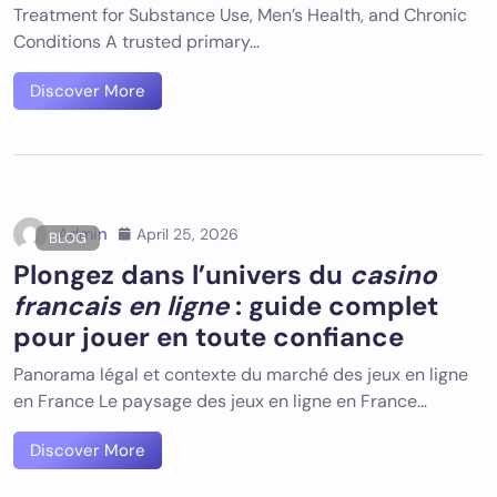
Treatment for Substance Use, Men’s Health, and Chronic
Conditions A trusted primary…
Discover More
Admin
April 25, 2026
BLOG
Plongez dans l’univers du
casino
francais en ligne
: guide complet
pour jouer en toute confiance
Panorama légal et contexte du marché des jeux en ligne
en France Le paysage des jeux en ligne en France…
Discover More