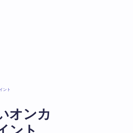
イント
いオンカ
イント