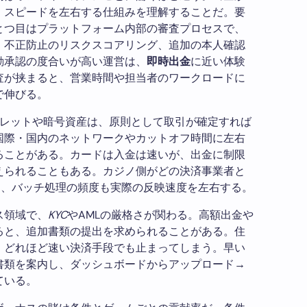
、スピードを左右する仕組みを理解することだ。要
とつ目はプラットフォーム内部の審査プロセスで、
、不正防止のリスクスコアリング、追加の本人確認
動承認の度合いが高い運営は、
即時出金
に近い体験
査が挟まると、営業時間や担当者のワークロードに
で伸びる。
ォレットや暗号資産は、原則として取引が確定すれば
国際・国内のネットワークやカットオフ時間に左右
ることがある。カードは入金は速いが、出金に制限
えられることもある。カジノ側がどの決済事業者と
力、バッチ処理の頻度も実際の反映速度を左右する。
ス領域で、
KYC
やAMLの厳格さが関わる。高額出金や
ると、追加書類の提出を求められることがある。住
、どれほど速い決済手段でも止まってしまう。早い
書類を案内し、ダッシュボードからアップロード→
ている。