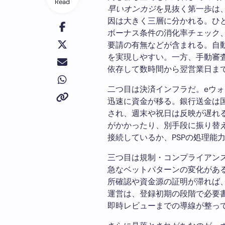
Read
早いオンカジ
を見抜く第一歩は
因は大きく三層に分かれる。ひ
ボーナス条件の消化率チェック
要請の有無などが含まれる。自
を実現しやすい。一方、手動審
依存して数時間から翌営業日ま
二つ目は決済インフラだ。eウ
迅速に資金が移る。銀行送金は
され、週末や祝日は反映が遅れ
がかかったり、別手段に振り替
接続しているか、PSPの処理能
三つ目は規制・コンプライアン
急なベットパターンの変化があ
所確認や資金源の証明が滞れば
運営は、登録初期の段階で必要
即時レビューまでの導線が整っ