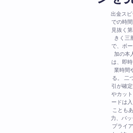
出金スピ
での時間
見抜く第
きく三
で、ボー
加の本
は、即時
業時間
る。 二
引が確定
やカット
ードは入
こともあ
力、バッ
プライア