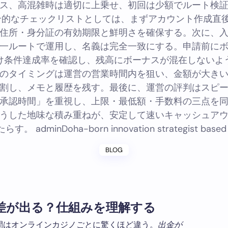
ス、高混雑時は適切に上乗せ、初回は少額でルート検
合的なチェックリストとしては、まずアカウント作成直後
住所・身分証の有効期限と鮮明さを確保する。次に、
一ルートで運用し、名義は完全一致にする。申請前に
け条件達成率を確認し、残高にボーナスが混在しないよ
のタイミングは運営の営業時間内を狙い、金額が大き
割し、メモと履歴を残す。最後に、運営の評判はスピ
承認時間」を重視し、上限・最低額・手数料の三点を
うした地味な積み重ねが、安定して速いキャッシュア
らす。 adminDoha-born innovation strategist based 
BLOG
差が出る？仕組みを理解する
間はオンラインカジノごとに驚くほど違う。
出金が