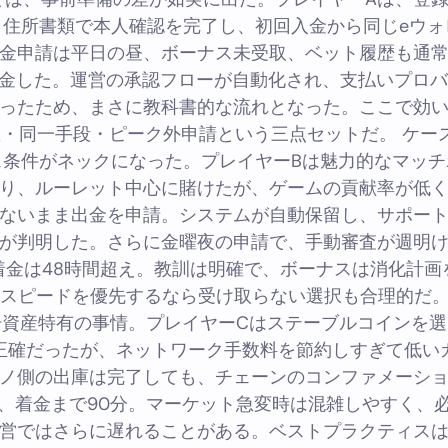
と住所書類で本人確認を完了し、初回入金から同じeウォ
金申請は平日の昼、ボーナス未受取、ベット履歴も通
着金した。運営の承認フローが自動化され、支払いプロ
ったため、まさに教科書的な流れとなった。ここで効
・同一手段・ピーク外申請という三点セットだ。 ケー
ス条件がネックになった。プレイヤーBは魅力的なマッチ
り、ルーレット中心に賭けたが、ゲームの貢献率が低
ないまま出金を申請。システムが自動保留し、サポー
が判明した。さらに金曜夜の申請で、手動審査が週明
着金は48時間超え。教訓は明確で、ボーナスは消化計画
スピードを優先するなら受け取らない選択も合理的だ。
号資産特有の事情。プレイヤーCはステーブルコインを選
正確だったが、ネットワーク手数料を節約しすぎて低い
ノ側の出庫は完了しても、チェーンのコンファメーシ
、着金まで90分。マーケット急変時は混雑しやすく、
営ではさらに遅れることがある。ベストプラクティス