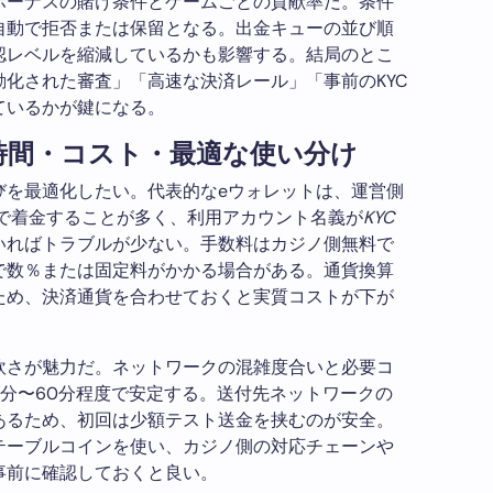
ボーナスの賭け条件とゲームごとの貢献率だ。条件
自動で拒否または保留となる。出金キューの並び順
認レベルを縮減しているかも影響する。結局のとこ
化された審査」「高速な決済レール」「事前のKYC
ているかが鍵になる。
時間・コスト・最適な使い分け
びを最適化したい。代表的なeウォレットは、運営側
度で着金することが多く、利用アカウント名義が
KYC
いればトラブルが少ない。手数料はカジノ側無料で
で数％または固定料がかかる場合がある。通貨換算
ため、決済通貨を合わせておくと実質コストが下が
軟さが魅力だ。ネットワークの混雑度合いと必要コ
分〜60分程度で安定する。送付先ネットワークの
あるため、初回は少額テスト送金を挟むのが安全。
テーブルコインを使い、カジノ側の対応チェーンや
事前に確認しておくと良い。