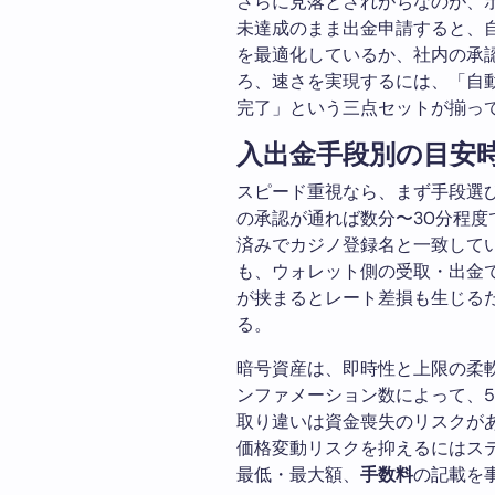
さらに見落とされがちなのが、
未達成のまま出金申請すると、
を最適化しているか、社内の承
ろ、速さを実現するには、「自動
完了」という三点セットが揃っ
入出金手段別の目安
スピード重視なら、まず手段選
の承認が通れば数分〜30分程
済みでカジノ登録名と一致して
も、ウォレット側の受取・出金
が挟まるとレート差損も生じる
る。
暗号資産は、即時性と上限の柔
ンファメーション数によって、5
取り違いは資金喪失のリスクが
価格変動リスクを抑えるにはス
最低・最大額、
手数料
の記載を