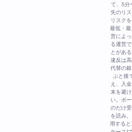
て、5分
失のリス
リスクを
最低・最
営によっ
る運営で
とがある
違反は高
代替の銀
ぶと後
え、入金
末を避け
い。ボー
のだけ受
を読み、
用すると
ケース1