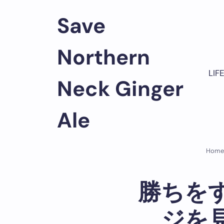
Skip
to
Save
content
Northern
LIF
Neck Ginger
Ale
Home
勝ちを
ジを