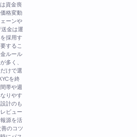
いは資金喪
。価格変動
チェーンや
行送金は運
クを採用す
を要するこ
出金ルール
とが多く、
さだけで選
YCを終
時間帯や週
くなりやす
い設計のも
でレビュー
情報源を活
改善のコツ
録時にパス