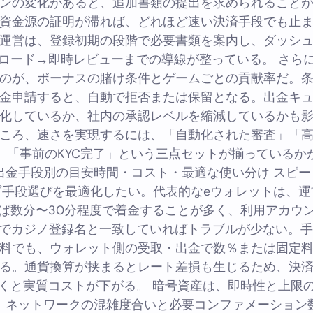
ンの変化があると、追加書類の提出を求められること
資金源の証明が滞れば、どれほど速い決済手段でも止
運営は、登録初期の段階で必要書類を案内し、ダッシ
ロード→即時レビューまでの導線が整っている。 さら
のが、ボーナスの賭け条件とゲームごとの貢献率だ。
金申請すると、自動で拒否または保留となる。出金キ
化しているか、社内の承認レベルを縮減しているかも
ころ、速さを実現するには、「自動化された審査」「
」「事前のKYC完了」という三点セットが揃っているか
出金手段別の目安時間・コスト・最適な使い分け スピ
ず手段選びを最適化したい。代表的なeウォレットは、運
ば数分〜30分程度で着金することが多く、利用アカウ
みでカジノ登録名と一致していればトラブルが少ない。
料でも、ウォレット側の受取・出金で数％または固定
る。通貨換算が挟まるとレート差損も生じるため、決
くと実質コストが下がる。 暗号資産は、即時性と上限
。ネットワークの混雑度合いと必要コンファメーション