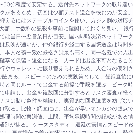
〜60分程度で安定する。送付先ネットワークの取り違
クがあるため、初回は少額テスト送金を挟むのが安全
抑えるにはステーブルコインを使い、カジノ側の対応
大額、手数料の記載を事前に確認しておくと良い。 銀
ては当日〜翌営業日が目安。国内即時決済ネットワー
は反映が速いが、仲介銀行を経由する国際送金は時間
。本人名義一致の厳格さは最も高く、同一名義での入
確率で保留・返金になる。カードは出金不可となるこ
行やウォレットに振り替えられるため、入金時の便利
で詰まる。 スピードのための実践策として、登録直後にK
時と同じルートで出金する前提で手段を選ぶ。ピーク
て申請し、出金を複数回に分割するとリスク審査が軽
ナスは賭け条件を精読し、実質的な回収速度を妨げな
け取る。比較・調査には、出金が早いオンカジの観点
処理時間の実測値、上限、平均承認時間の記載がある
選別が捗る。 ケーススタディ：遅延の実情とスピード
では、事前準備の差が如実に出た。プレイヤーAは、登