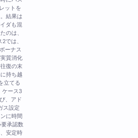
レットを
常。結果は
バイダも混
いたのは、
ス2では、
ボーナス
く実質消化
ト往復の末
けに持ち越
を立てる
 ケース3
び、アド
ガス設定
ョンに時間
必要承認数
は、安定時