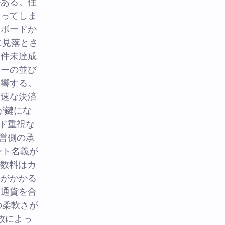
がある。住
まってしま
ュボードか
に見落とさ
条件未達成
ューの並び
影響する。
高速な決済
が鍵にな
ード重視な
営側の承
ント名義が
手数料はカ
料がかかる
済通貨を合
の柔軟さが
数によっ