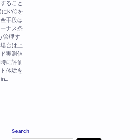
証すること
にKYCを
入金手段は
ボーナス条
う管理す
い場合は上
ード実測値
同時に評価
ウト体験を
in…
Search