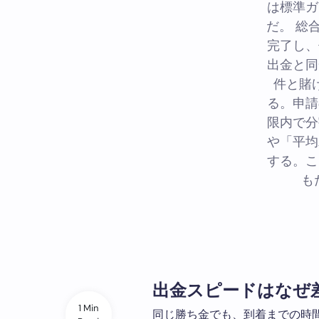
は標準ガ
だ。 総
完了し、
出金と同
件と賭
る。申請
限内で分
や「平均
する。こ
もた
出金スピードはなぜ
1 Min
同じ勝ち金でも、到着までの時