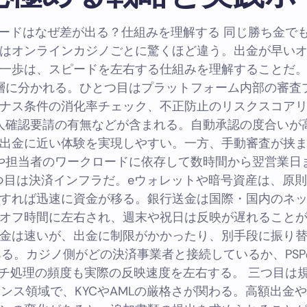
ードはなぜ差が出る？仕組みを理解する 同じ勝ち金で
はオンラインカジノごとに驚くほど違う。出金が早い
一歩は、スピードを左右する仕組みを理解することだ
層に分かれる。ひとつ目はプラットフォーム内部の審査
ナス条件の消化率チェック、不正防止のリスクスコア
人確認要請の有無などが含まれる。自動承認の度合いが
出金に近い体験を実現しやすい。一方、手動審査が挟
や担当者のワークロードに依存して数時間から翌営業日
つ目は決済インフラだ。eウォレットや暗号資産は、原
すれば迅速に資金が移る。銀行送金は国際・国内のネ
オフ時間に左右され、週末や祝日は反映が遅れること
金は速いが、出金に制限がかかったり、別手段に振り
る。カジノ側がどの決済事業者と接続しているか、PS
チ処理の頻度も実際の反映速度を左右する。 三つ目は
ンス領域で、KYCやAMLの厳格さが関わる。高額出金