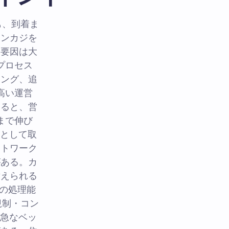
も、到着ま
オンカジを
。要因は大
プロセス
リング、追
高い運営
まると、営
まで伸び
則として取
ットワーク
がある。カ
替えられる
Pの処理能
規制・コン
や急なベッ