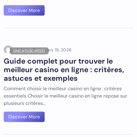
Discover More
Admin
January 19, 2026
UNCATEGORIZED
Guide complet pour trouver le
meilleur casino en ligne : critères,
astuces et exemples
Comment choisir le meilleur casino en ligne : critères
essentiels Choisir le meilleur casino en ligne repose sur
plusieurs critères…
Discover More