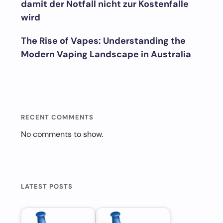
damit der Notfall nicht zur Kostenfalle
wird
The Rise of Vapes: Understanding the
Modern Vaping Landscape in Australia
RECENT COMMENTS
No comments to show.
LATEST POSTS