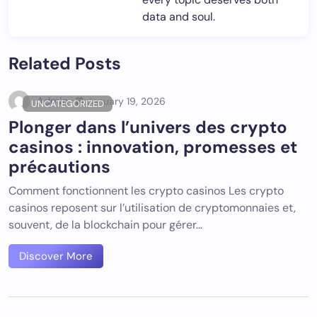
data and soul.
Related Posts
Admin
January 19, 2026
UNCATEGORIZED
Plonger dans l’univers des crypto
casinos : innovation, promesses et
précautions
Comment fonctionnent les crypto casinos Les crypto
casinos reposent sur l’utilisation de cryptomonnaies et,
souvent, de la blockchain pour gérer…
Discover More