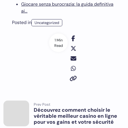
Giocare senza burocrazia: la guida definitiva
ai…
Posted in
Uncategorized
1 Min
Read
Prev Post
Découvrez comment choisir le
véritable meilleur casino en ligne
pour vos gains et votre sécurité