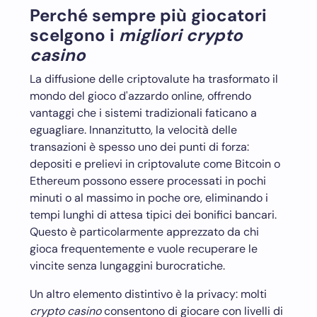
Perché sempre più giocatori
scelgono i
migliori crypto
casino
La diffusione delle criptovalute ha trasformato il
mondo del gioco d'azzardo online, offrendo
vantaggi che i sistemi tradizionali faticano a
eguagliare. Innanzitutto, la velocità delle
transazioni è spesso uno dei punti di forza:
depositi e prelievi in criptovalute come Bitcoin o
Ethereum possono essere processati in pochi
minuti o al massimo in poche ore, eliminando i
tempi lunghi di attesa tipici dei bonifici bancari.
Questo è particolarmente apprezzato da chi
gioca frequentemente e vuole recuperare le
vincite senza lungaggini burocratiche.
Un altro elemento distintivo è la privacy: molti
crypto casino
consentono di giocare con livelli di