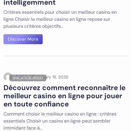
intelligemment
Critères essentiels pour choisir un meilleur casino en
ligne Choisir le meilleur casino en ligne repose sur
plusieurs critères objectifs…
Discover More
Admin
January 19, 2026
UNCATEGORIZED
Découvrez comment reconnaître le
meilleur casino en ligne pour jouer
en toute confiance
Comment choisir le meilleur casino en ligne : critères
essentiels Choisir un casino en ligne peut sembler
intimidant face à…