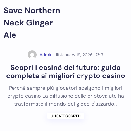
Skip
Save Northern
to
content
Neck Ginger
Ale
Admin
January 19, 2026
7
Scopri i casinò del futuro: guida
completa ai migliori crypto casino
Perché sempre più giocatori scelgono i migliori
crypto casino La diffusione delle criptovalute ha
trasformato il mondo del gioco d'azzardo…
UNCATEGORIZED