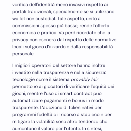
verifica dell'identità meno invasivi rispetto ai
portali tradizionali, specialmente se si utilizzano
wallet non custodial. Tale aspetto, unito a
commissioni spesso più basse, rende l'offerta
economica e pratica. Va però ricordato che la
privacy non esonera dal rispetto delle normative
locali sul gioco d’azzardo e dalla responsabilità
personale.
I migliori operatori del settore hanno inoltre
investito nella trasparenza e nella sicurezza:
tecnologie come il sistema
provably fair
permettono ai giocatori di verificare l’equità dei
giochi, mentre l’uso di smart contract può
automatizzare pagamenti e bonus in modo
trasparente. L’adozione di token nativi per
programmi fedeltà o il ricorso a stablecoin per
mitigare la volatilità sono altre tendenze che
aumentano il valore per l’utente. In sintesi,