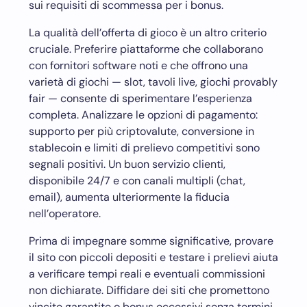
sui requisiti di scommessa per i bonus.
La qualità dell’offerta di gioco è un altro criterio
cruciale. Preferire piattaforme che collaborano
con fornitori software noti e che offrono una
varietà di giochi — slot, tavoli live, giochi provably
fair — consente di sperimentare l’esperienza
completa. Analizzare le opzioni di pagamento:
supporto per più criptovalute, conversione in
stablecoin e limiti di prelievo competitivi sono
segnali positivi. Un buon servizio clienti,
disponibile 24/7 e con canali multipli (chat,
email), aumenta ulteriormente la fiducia
nell’operatore.
Prima di impegnare somme significative, provare
il sito con piccoli depositi e testare i prelievi aiuta
a verificare tempi reali e eventuali commissioni
non dichiarate. Diffidare dei siti che promettono
vincite garantite o bonus eccessivi senza termini