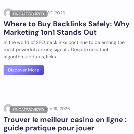
Admin
June 30, 2026
UNCATEGORIZED
Where to Buy Backlinks Safely: Why
Marketing 1on1 Stands Out
In the world of SEO, backlinks continue to be among the
most powerful ranking signals. Despite constant
algorithm updates, links…
Discover More
Admin
January 19, 2026
UNCATEGORIZED
Trouver le meilleur casino en ligne :
guide pratique pour jouer